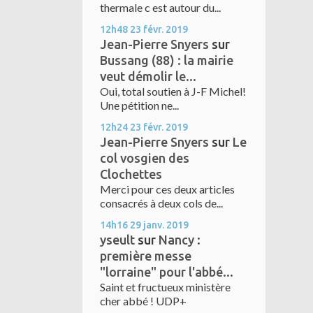
thermale c est autour du...
12h48
23
févr. 2019
Jean-Pierre Snyers
sur
Bussang (88) : la mairie
veut démolir le...
Oui, total soutien à J-F Michel!
Une pétition ne...
12h24
23
févr. 2019
Jean-Pierre Snyers
sur
Le
col vosgien des
Clochettes
Merci pour ces deux articles
consacrés à deux cols de...
14h16
29
janv. 2019
yseult
sur
Nancy :
première messe
"lorraine" pour l'abbé...
Saint et fructueux ministère
cher abbé ! UDP+