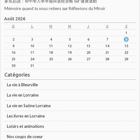
家長必讀：IB中學入學準備與選校攻略
sur
健康運動
Mémoire quand tu nous retiens
sur
Réflexions du Miroir
Août 2026
D
L
M
M
J
V
S
1
2
3
4
5
6
7
8
9
10
11
12
13
14
15
16
17
18
19
20
21
22
23
24
25
26
27
28
29
30
31
Catégories
La vie à Bleurville
La vie en Lorraine
La vie en Saône Lorraine
Les livres en Lorraine
Loisirs et animations
Nos coups de coeur