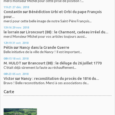
merci monsieur Michel pour cette prise de position !...
11h21
27
déc. 2018
Constantin
sur
Bénédiction Urbi et Orbi du pape François
pour...
merci pour cette belle image de notre Saint-Père François...
13h16
29
nov. 2018
le lorrain
sur
Lironcourt (88) : le Charmont, cadeau irréel du...
merci Monsieur Michel pour vos articles toujours aussi...
12h19
31
oct. 2018
Pétin
sur
Nancy dans la Grande Guerre
Belle initiative de la ville de Nancy ! Il est important...
08h15
18
oct. 2018
M. HULOT
sur
Brancourt (88) : le déluge du 26 juillet 1770
C'était déjà sûrement la faute au réchauffement...
08h23
05
oct. 2018
Victor
sur
Nancy : reconstitution du procès de 1816 du...
Bravo ! Belle reconstitution. Merci à ces associations de...
Carte