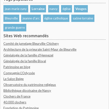
jean marie cuny
Lorraine
nancy
église
Vosges
Bleurville
jeanne d'arc
église catholique
saône lorraine
grande guerre
Sites Web recommandés
Comité de jumelage Bleurville-Chichery
Architecture de la prieurale Saint-Maur de Bleurville
Généalogie de la famille d'Hennezel
Généalogie de la famille Bisval
Patrimoine en blog
Compagnie L'Odyssée
Le Salon Beige
Observatoire du patrimoine religieux
Bibliothèque diocésaine de Nancy
Clochers de France
40.000 clochers
Fondation du Patrimoine