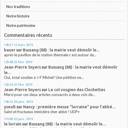
Nos traditions
Notre histoire
Notre patrimoine
Commentaires récents
14h37
13
mars 2019
bauer
sur
Bussang (88) : la mairie veut démolir le...
après le pavillon de le station thermale c est autour du...
12h48
23
févr. 2019
Jean-Pierre Snyers
sur
Bussang (88) : la mairie veut démolir
le...
Oui, total soutien à J-F Michel! Une pétition ne...
12h24
23
févr. 2019
Jean-Pierre Snyers
sur
Le col vosgien des Clochettes
Merci pour ces deux articles consacrés à deux cols de...
14h16
29
janv. 2019
yseult
sur
Nancy : première messe "lorraine" pour l'abbé...
Saint et fructueux ministère cher abbé ! UDP+
11h08
22
janv. 2019
le lorrain
sur
Bussang (88) : la mairie veut démolir le...