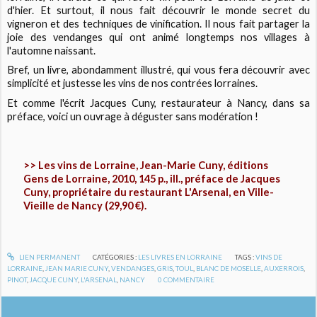
d'hier. Et surtout, il nous fait découvrir le monde secret du
vigneron et des techniques de vinification. Il nous fait partager la
joie des vendanges qui ont animé longtemps nos villages à
l'automne naissant.
Bref, un livre, abondamment illustré, qui vous fera découvrir avec
simplicité et justesse les vins de nos contrées lorraines.
Et comme l'écrit Jacques Cuny, restaurateur à Nancy, dans sa
préface, voici un ouvrage à déguster sans modération !
>> Les vins de Lorraine, Jean-Marie Cuny, éditions
Gens de Lorraine, 2010, 145 p., ill., préface de Jacques
Cuny, propriétaire du restaurant L'Arsenal, en Ville-
Vieille de Nancy (29,90 €).
LIEN PERMANENT
CATÉGORIES :
LES LIVRES EN LORRAINE
TAGS :
VINS DE
LORRAINE
,
JEAN MARIE CUNY
,
VENDANGES
,
GRIS
,
TOUL
,
BLANC DE MOSELLE
,
AUXERROIS
,
PINOT
,
JACQUE CUNY
,
L'ARSENAL
,
NANCY
0
COMMENTAIRE