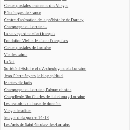
Cartes postales anciennes des Vosges
Pèlerinages de France
Centre d'animation de la préhistoire de Darney
Champagne ou Lorraine...
La sauvegarde de l'art français
Fondation Vieilles Maisons Françaises
Cartes postales de Lorraine
Vie des saints
La Nef
Société d'Histoire et d'Archéologie de la Lorraine
Jean-Pierre Snyers, le blog spirituel
Martinvelle jadis
Champagne ou Lorraine, l'album photos
Chapellenie Bhx Charles de Habsbourg-Lorraine
Les oratoires : la base de données
Vosges Insolites
Images de la guerre 14-18
Les Amis de Saint-Nicolas-des-Lorrains