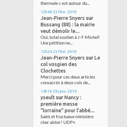
thermale c est autour du...
12h48
23
févr. 2019
Jean-Pierre Snyers
sur
Bussang (88) : la mairie
veut démolir le...
Oui, total soutien à J-F Michel!
Une pétition ne...
12h24
23
févr. 2019
Jean-Pierre Snyers
sur
Le
col vosgien des
Clochettes
Merci pour ces deux articles
consacrés à deux cols de...
14h16
29
janv. 2019
yseult
sur
Nancy :
première messe
"lorraine" pour l'abbé...
Saint et fructueux ministère
cher abbé ! UDP+