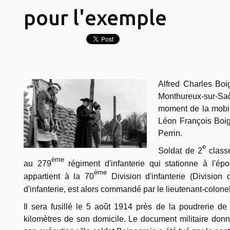
pour l'exemple
Alfred Charles Boi
Monthureux-sur-Saô
moment de la mobilis
Léon François Boig
Perrin.
e
So
ldat de 2
classe,
ème
au 279
régiment d'infanterie qui stationne à l'é
ème
appartient à la 70
Division d'infanterie (Division
d'infanterie, est alors commandé par le lieutenant-colonel
Il sera fusillé le 5 août 1914 près de la poudrerie 
kilomètres de son domicile. Le document militaire donne