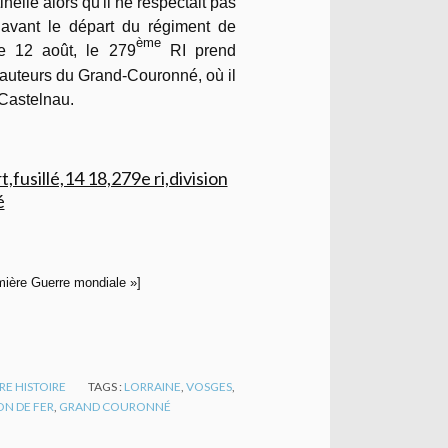
inelle alors qu'il ne respectait pas
 avant le départ du régiment de
ème
Le 12 août, le 279
RI prend
 hauteurs du Grand-Couronné, où il
Castelnau.
emière Guerre mondiale »]
RE HISTOIRE
TAGS :
LORRAINE
,
VOSGES
,
ON DE FER
,
GRAND COURONNÉ