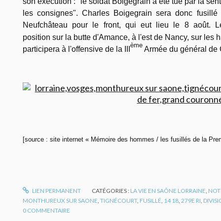
son exécution : "le soldat Boigegrain a été tué par la sent
les consignes". Charles Boigegrain sera donc fusillé
Neufchâteau pour le front, qui eut lieu le 8 août. 
position sur la butte d'Amance, à l'est de Nancy, sur les
ème
participera à l'offensive de la III
Armée du général de 
[source : site internet « Mémoire des hommes / les fusillés de la Pr
LIEN PERMANENT
CATÉGORIES :
LA VIE EN SAÔNE LORRAINE
,
NOT
MONTHUREUX SUR SAONE
,
TIGNÉCOURT
,
FUSILLÉ
,
14 18
,
279E RI
,
DIVISI
0
COMMENTAIRE