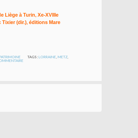
e Liège à Turin, Xe-XVIIIe
ixier (dir.), éditions Mare
PATRIMOINE
TAGS :
LORRAINE
,
METZ
,
OMMENTAIRE