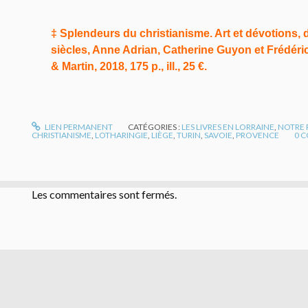
‡ Splendeurs du christianisme. Art et dévotions, d
siècles, Anne Adrian, Catherine Guyon et Frédéric T
& Martin, 2018, 175 p., ill., 25 €.
LIEN PERMANENT
CATÉGORIES :
LES LIVRES EN LORRAINE
,
NOTRE 
CHRISTIANISME
,
LOTHARINGIE
,
LIÈGE
,
TURIN
,
SAVOIE
,
PROVENCE
0
C
Les commentaires sont fermés.