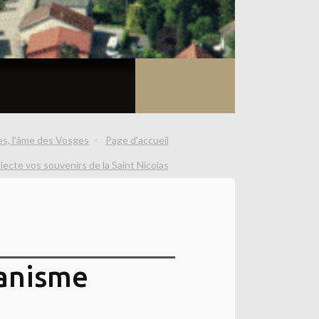
s, l'âme des Vosges
Page d'accueil
lecte vos souvenirs de la Saint Nicolas
ianisme