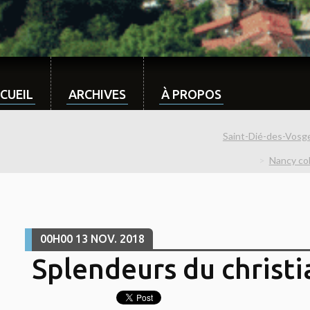
CUEIL
ARCHIVES
À PROPOS
Saint-Dié-des-Vosge
Nancy col
00H00
13
NOV. 2018
Splendeurs du christ