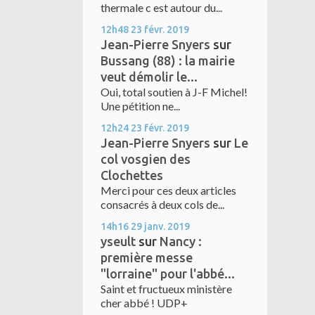
thermale c est autour du...
12h48
23
févr. 2019
Jean-Pierre Snyers
sur
Bussang (88) : la mairie
veut démolir le...
Oui, total soutien à J-F Michel!
Une pétition ne...
12h24
23
févr. 2019
Jean-Pierre Snyers
sur
Le
col vosgien des
Clochettes
Merci pour ces deux articles
consacrés à deux cols de...
14h16
29
janv. 2019
yseult
sur
Nancy :
première messe
"lorraine" pour l'abbé...
Saint et fructueux ministère
cher abbé ! UDP+