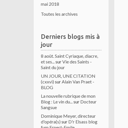
mai 2018
Toutes les archives
Derniers blogs mis à
jour
8 août. Saint Cyriaque, diacre,
et ses...
sur
Vie des Saints -
Saint du jour
UN JOUR, UNE CITATION
(cxxvi)
sur
Alain Van Praet -
BLOG
La nouvelle rubrique de mon
Blog : Le vin du...
sur
Docteur
Sangsue
Dominique Meyer, directeur
d'opéra(s)
sur
D'r Elsass blog
fum Ernest-Emile