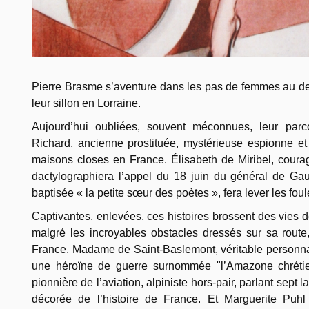
Pierre Brasme s’aventure dans les pas de femmes au des
leur sillon en Lorraine.
Aujourd’hui oubliées, souvent méconnues, leur parc
Richard, ancienne prostituée, mystérieuse espionne et 
maisons closes en France. Élisabeth de Miribel, cour
dactylographiera l’appel du 18 juin du général de Ga
baptisée « la petite sœur des poètes », fera lever les fou
Captivantes, enlevées, ces histoires brossent des vies de
malgré les incroyables obstacles dressés sur sa route
France. Madame de Saint-
Baslemont, véritable personn
une héroïne de guerre surnommée "l’Amazone chrétie
pionnière de l’aviation, alpiniste hors-
pair, parlant sept 
décorée de l’histoire de France. Et Marguerite Puh