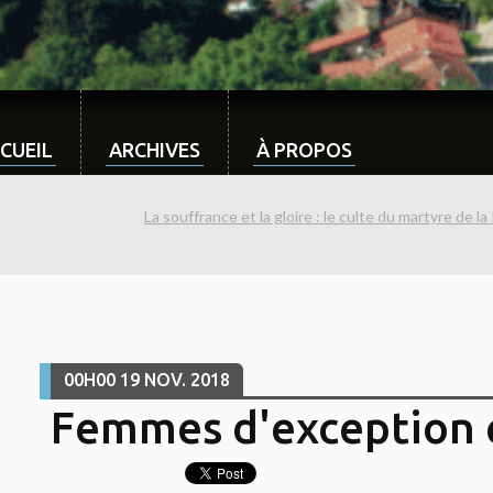
CUEIL
ARCHIVES
À PROPOS
La souffrance et la gloire : le culte du martyre de l
00H00
19
NOV. 2018
Femmes d'exception 