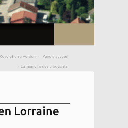
a Révolution à Verdun
Page d'accueil
La mémoire des croquants
en Lorraine