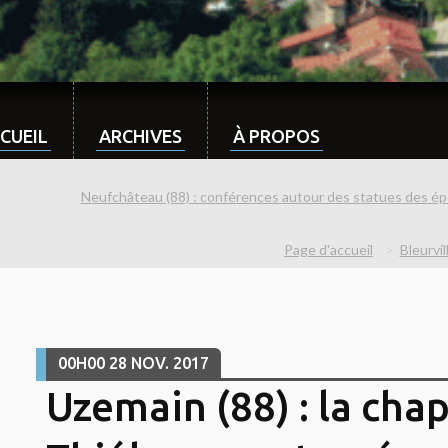
CUEIL
ARCHIVES
À PROPOS
Neufchâteau (88) : conférences autour des statues des épo
Page d'accueil
Bleurvill
00H00
28
NOV. 2017
Uzemain (88) : la chap