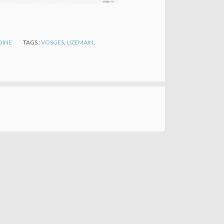
OINE
TAGS :
VOSGES
,
UZEMAIN
,