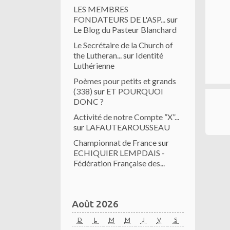
LES MEMBRES
FONDATEURS DE L'ASP...
sur
Le Blog du Pasteur Blanchard
Le Secrétaire de la Church of
the Lutheran...
sur
Identité
Luthérienne
Poèmes pour petits et grands
(338)
sur
ET POURQUOI
DONC ?
Activité de notre Compte ”X”...
sur
LAFAUTEAROUSSEAU
Championnat de France
sur
ECHIQUIER LEMPDAIS -
Fédération Française des...
Août 2026
D
L
M
M
J
V
S