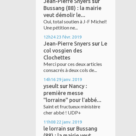
Jean-Pierre Snyers
sur
Bussang (88) : la mairie
veut démolir le...
Oui, total soutien à J-F Michel!
Une pétition ne...
12h24
23
févr. 2019
Jean-Pierre Snyers
sur
Le
col vosgien des
Clochettes
Merci pour ces deux articles
consacrés à deux cols de...
14h16
29
janv. 2019
yseult
sur
Nancy :
première messe
"lorraine" pour l'abbé...
Saint et fructueux ministère
cher abbé ! UDP+
11h08
22
janv. 2019
le lorrain
sur
Bussang
(88) : la mairie veut