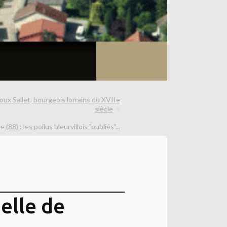
ux Sallet, bourgeois lorrains du XVIIe
siècle
e (88) : les poilus bleurvillois "oubliés"...
elle de