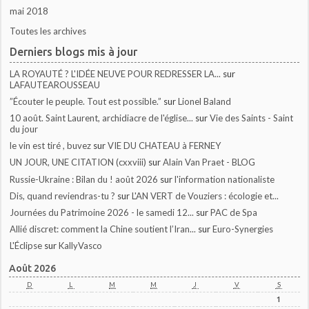
mai 2018
Toutes les archives
Derniers blogs mis à jour
LA ROYAUTÉ ? L'IDÉE NEUVE POUR REDRESSER LA...
sur
LAFAUTEAROUSSEAU
”Écouter le peuple. Tout est possible.”
sur
Lionel Baland
10 août. Saint Laurent, archidiacre de l'église...
sur
Vie des Saints - Saint
du jour
le vin est tiré , buvez
sur
VIE DU CHATEAU à FERNEY
UN JOUR, UNE CITATION (cxxviii)
sur
Alain Van Praet - BLOG
Russie-Ukraine : Bilan du ! août 2026
sur
l'information nationaliste
Dis, quand reviendras-tu ?
sur
L'AN VERT de Vouziers : écologie et...
Journées du Patrimoine 2026 - le samedi 12...
sur
PAC de Spa
Allié discret: comment la Chine soutient l’Iran...
sur
Euro-Synergies
L'Éclipse
sur
KallyVasco
Août 2026
D
L
M
M
J
V
S
1