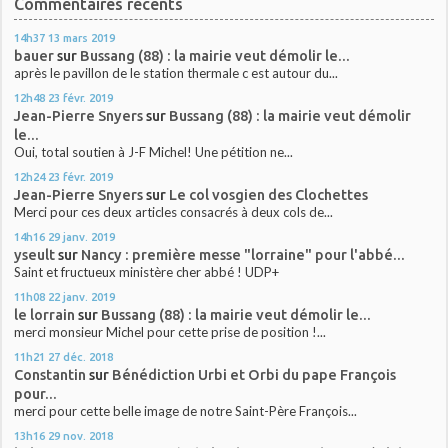
Commentaires récents
14h37
13
mars 2019
bauer
sur
Bussang (88) : la mairie veut démolir le...
après le pavillon de le station thermale c est autour du...
12h48
23
févr. 2019
Jean-Pierre Snyers
sur
Bussang (88) : la mairie veut démolir
le...
Oui, total soutien à J-F Michel! Une pétition ne...
12h24
23
févr. 2019
Jean-Pierre Snyers
sur
Le col vosgien des Clochettes
Merci pour ces deux articles consacrés à deux cols de...
14h16
29
janv. 2019
yseult
sur
Nancy : première messe "lorraine" pour l'abbé...
Saint et fructueux ministère cher abbé ! UDP+
11h08
22
janv. 2019
le lorrain
sur
Bussang (88) : la mairie veut démolir le...
merci monsieur Michel pour cette prise de position !...
11h21
27
déc. 2018
Constantin
sur
Bénédiction Urbi et Orbi du pape François
pour...
merci pour cette belle image de notre Saint-Père François...
13h16
29
nov. 2018