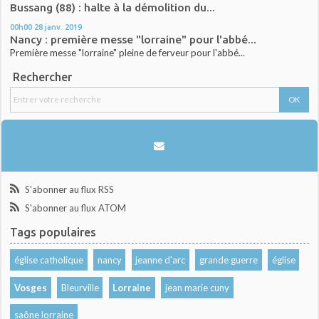
Bussang (88) : halte à la démolition du...
00h00
28
janv. 2019
Nancy : première messe "lorraine" pour l'abbé...
Première messe "lorraine" pleine de ferveur pour l'abbé...
Rechercher
S'abonner au flux RSS
S'abonner au flux ATOM
Tags populaires
église catholique
nancy
jeanne d'arc
grande guerre
église
Vosges
Bleurville
Lorraine
jean marie cuny
saône lorraine