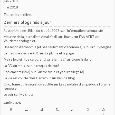
juin 2018
mai 2018
Toutes les archives
Derniers blogs mis à jour
Russie-Ukraine : Bilan du 6 août 2026
sur
l'information nationaliste
Meurtre de la journaliste Amal Khalil au Liban...
sur
L'AN VERT de
Vouziers : écologie et...
Une leçon d’économie (et pas seulement d’économie)
sur
Euro-Synergies
La machine à écrire #31
sur
La plume et la page
”Faire le plein [de carburant] sans larmes.”
sur
Lionel Baland
La BD du mois :
sur
le croquis de côté
Pépiements (593)
sur
Guerre civile et yaourt allégé (3)
La vie est courte chez Carrefour
sur
Kris de Blog
Ono, tome 3 , le secret du souffle
sur
Les Sandales d'Empédocle librairie
jeunesse
Le soir
sur
My shots
Août 2026
D
L
M
M
J
V
S
1