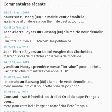
Commentaires récents
14h37
13
mars 2019
bauer
sur
Bussang (88) : la mairie veut démolir le...
après le pavillon de le station thermale c est autour du...
12h48
23
févr. 2019
Jean-Pierre Snyers
sur
Bussang (88) : la mairie veut démolir
le...
Oui, total soutien à J-F Michel! Une pétition ne...
12h24
23
févr. 2019
Jean-Pierre Snyers
sur
Le col vosgien des Clochettes
Merci pour ces deux articles consacrés à deux cols de...
14h16
29
janv. 2019
yseult
sur
Nancy : première messe "lorraine" pour l'abbé...
Saint et fructueux ministère cher abbé ! UDP+
11h08
22
janv. 2019
le lorrain
sur
Bussang (88) : la mairie veut démolir le...
merci monsieur Michel pour cette prise de position !...
11h21
27
déc. 2018
Constantin
sur
Bénédiction Urbi et Orbi du pape François
pour...
merci pour cette belle image de notre Saint-Père François...
13h16
29
nov. 2018