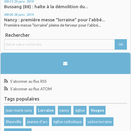
00h15
29
janv. 2019
Bussang (88) : halte à la démolition du...
00h00
28
janv. 2019
Nancy : première messe "lorraine" pour l'abbé...
Première messe "lorraine" pleine de ferveur pour l'abbé...
Rechercher
S'abonner au flux RSS
S'abonner au flux ATOM
Tags populaires
jean marie cuny
Lorraine
nancy
église
Vosges
Bleurville
jeanne d'arc
église catholique
saône lorraine