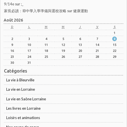
9/14e
sur
;_
家長必讀：IB中學入學準備與選校攻略
sur
健康運動
Août 2026
D
L
M
M
J
V
S
1
2
3
4
5
6
7
8
9
10
11
12
13
14
15
16
17
18
19
20
21
22
23
24
25
26
27
28
29
30
31
Catégories
La vie à Bleurville
La vie en Lorraine
La vie en Saône Lorraine
Les livres en Lorraine
Loisirs et animations