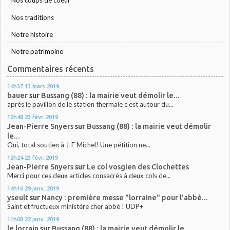
Nos coups de coeur
Nos traditions
Notre histoire
Notre patrimoine
Commentaires récents
14h37
13
mars 2019
bauer
sur
Bussang (88) : la mairie veut démolir le...
après le pavillon de le station thermale c est autour du...
12h48
23
févr. 2019
Jean-Pierre Snyers
sur
Bussang (88) : la mairie veut démolir
le...
Oui, total soutien à J-F Michel! Une pétition ne...
12h24
23
févr. 2019
Jean-Pierre Snyers
sur
Le col vosgien des Clochettes
Merci pour ces deux articles consacrés à deux cols de...
14h16
29
janv. 2019
yseult
sur
Nancy : première messe "lorraine" pour l'abbé...
Saint et fructueux ministère cher abbé ! UDP+
11h08
22
janv. 2019
le lorrain
sur
Bussang (88) : la mairie veut démolir le...