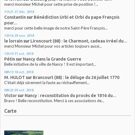
merci monsieur Michel pour cette prise de position !...
11h21
27
déc. 2018
Constantin
sur
Bénédiction Urbi et Orbi du pape François
pour...
merci pour cette belle image de notre Saint-Père François...
13h16
29
nov. 2018
le lorrain
sur
Lironcourt (88) : le Charmont, cadeau irréel du...
merci Monsieur Michel pour vos articles toujours aussi...
12h19
31
oct. 2018
Pétin
sur
Nancy dans la Grande Guerre
Belle initiative de la ville de Nancy ! Il est important...
08h15
18
oct. 2018
M. HULOT
sur
Brancourt (88) : le déluge du 26 juillet 1770
C'était déjà sûrement la faute au réchauffement...
08h23
05
oct. 2018
Victor
sur
Nancy : reconstitution du procès de 1816 du...
Bravo ! Belle reconstitution. Merci à ces associations de...
Carte