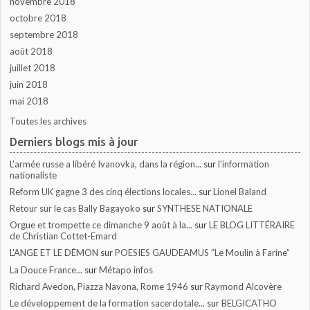
novembre 2018
octobre 2018
septembre 2018
août 2018
juillet 2018
juin 2018
mai 2018
Toutes les archives
Derniers blogs mis à jour
L'armée russe a libéré Ivanovka, dans la région...
sur
l'information
nationaliste
Reform UK gagne 3 des cinq élections locales...
sur
Lionel Baland
Retour sur le cas Bally Bagayoko
sur
SYNTHESE NATIONALE
Orgue et trompette ce dimanche 9 août à la...
sur
LE BLOG LITTÉRAIRE
de Christian Cottet-Emard
L'ANGE ET LE DÉMON
sur
POESIES GAUDEAMUS ”Le Moulin à Farine”
La Douce France...
sur
Métapo infos
Richard Avedon, Piazza Navona, Rome 1946
sur
Raymond Alcovère
Le développement de la formation sacerdotale...
sur
BELGICATHO