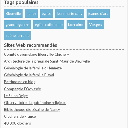
Tags populaires
Bleurville
nancy
église
jean marie cuny
jeanne d'arc
grande guerre
église catholique
Lorraine
Vosges
saône lorraine
Sites Web recommandés
Comité de jumelage Bleurville-Chichery
Architecture de la prieurale Saint-Maur de Bleurville
Généalogie de la famille d'Hennezel
Généalogie de la famille Bisval
Patrimoine en blog
Compagnie L'Odyssée
Le Salon Beige
Observatoire du patrimoine religieux
Bibliothèque diocésaine de Nancy
Clochers de France
40.000 clochers