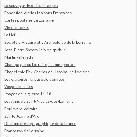
La sauvegarde de l'art français
Fondation Vieilles Maisons Françaises
Cartes postales de Lorraine
Vie des saints
La Nef
Société d'Histoire et d'Archéologie de la Lorraine
Jean-Pierre Snyers, le blog spirituel
Martinvelle jadis
Champagne ou Lorraine, l'album photos
Chapellenie Bhx Charles de Habsbourg-Lorraine
Les oratoires : la base de données
Vosges Insolites
Images de la guerre 14-18
Les Amis de Saint-Nicolas-des-Lorrains
Boulevard Voltaire
Sainte Jeanne d'Arc
Dictionnaire topographique de la France
France royale Lorraine