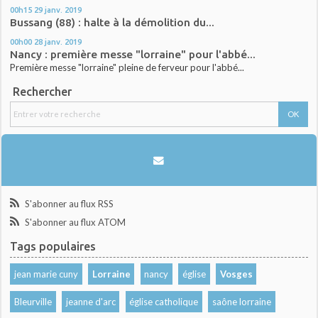
00h15
29
janv. 2019
Bussang (88) : halte à la démolition du...
00h00
28
janv. 2019
Nancy : première messe "lorraine" pour l'abbé...
Première messe "lorraine" pleine de ferveur pour l'abbé...
Rechercher
S'abonner au flux RSS
S'abonner au flux ATOM
Tags populaires
jean marie cuny
Lorraine
nancy
église
Vosges
Bleurville
jeanne d'arc
église catholique
saône lorraine