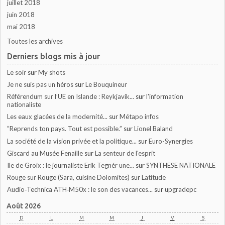
juillet 2018
juin 2018
mai 2018
Toutes les archives
Derniers blogs mis à jour
Le soir
sur
My shots
Je ne suis pas un héros
sur
Le Bouquineur
Référendum sur l’UE en Islande : Reykjavik...
sur
l'information
nationaliste
Les eaux glacées de la modernité...
sur
Métapo infos
”Reprends ton pays. Tout est possible.”
sur
Lionel Baland
La société de la vision privée et la politique...
sur
Euro-Synergies
Giscard au Musée Fenaille
sur
La senteur de l'esprit
Ile de Groix : le journaliste Erik Tegnér une...
sur
SYNTHESE NATIONALE
Rouge sur Rouge (Sara, cuisine Dolomites)
sur
Latitude
Audio‑Technica ATH‑M50x : le son des vacances...
sur
upgradepc
Août 2026
D
L
M
M
J
V
S