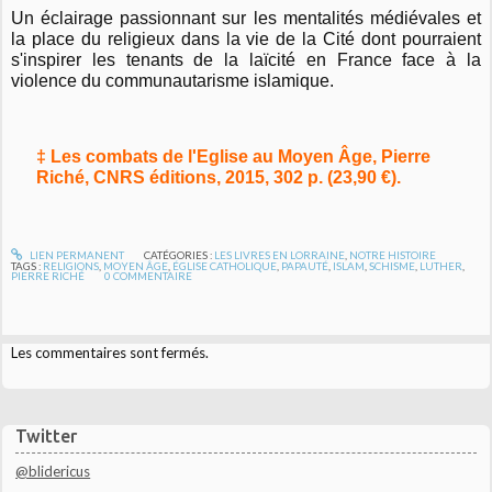
Un éclairage passionnant sur les mentalités médiévales et
la place du religieux dans la vie de la Cité dont pourraient
s'inspirer les tenants de la laïcité en France face à la
violence du communautarisme islamique.
‡ Les combats de l'Eglise au Moyen Âge, Pierre
Riché, CNRS éditions, 2015, 302 p. (23,90 €).
LIEN PERMANENT
CATÉGORIES :
LES LIVRES EN LORRAINE
,
NOTRE HISTOIRE
TAGS :
RELIGIONS
,
MOYEN ÂGE
,
ÉGLISE CATHOLIQUE
,
PAPAUTÉ
,
ISLAM
,
SCHISME
,
LUTHER
,
PIERRE RICHÉ
0
COMMENTAIRE
Les commentaires sont fermés.
Twitter
@blidericus