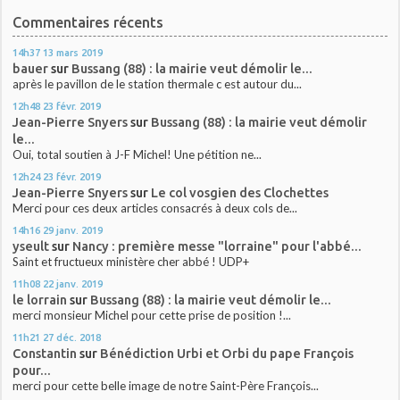
Commentaires récents
14h37
13
mars 2019
bauer
sur
Bussang (88) : la mairie veut démolir le...
après le pavillon de le station thermale c est autour du...
12h48
23
févr. 2019
Jean-Pierre Snyers
sur
Bussang (88) : la mairie veut démolir
le...
Oui, total soutien à J-F Michel! Une pétition ne...
12h24
23
févr. 2019
Jean-Pierre Snyers
sur
Le col vosgien des Clochettes
Merci pour ces deux articles consacrés à deux cols de...
14h16
29
janv. 2019
yseult
sur
Nancy : première messe "lorraine" pour l'abbé...
Saint et fructueux ministère cher abbé ! UDP+
11h08
22
janv. 2019
le lorrain
sur
Bussang (88) : la mairie veut démolir le...
merci monsieur Michel pour cette prise de position !...
11h21
27
déc. 2018
Constantin
sur
Bénédiction Urbi et Orbi du pape François
pour...
merci pour cette belle image de notre Saint-Père François...