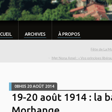
CUEIL
ARCHIVES
À PROPOS
Fête de La M
Mgr Nona Amel : « Vos principes libérau
08H05
20
AOÛT 2014
19-20 août 1914 : la b
Morhange