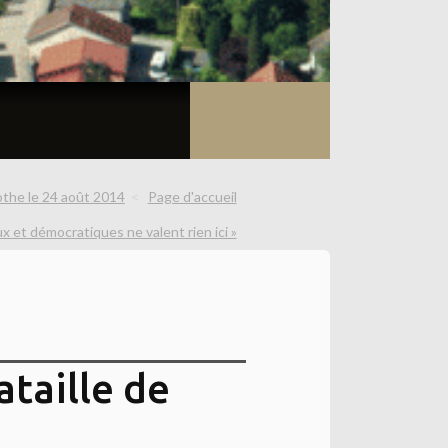
othe le 24 août 2014
Page d'accueil
x et démocratiques ne valent rien ici »
ataille de