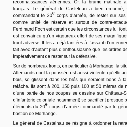
reconnaissances aériennes. Or, la brume matinale a
français. Le général de Castelnau a bien ordonné,
e
commandant le 20
corps d’armée, de rester sur ses p
comme unité de réserve et surtout de contre-attaque.
Ferdinand Foch est certain que les circonstances lui font 
est convaincu qu’un vigoureux effort de ses magnifiques
front adverse. Il les a déjà lancées à l’assaut d’un enne
fait avec d’autant plus d’enthousiasme que les ordres de 
impérativement de rester sur la défensive.
Sur de nombreux fronts, en particulier à Morhange, la sit
Allemands dont la poussée est aussi violente qu’effica
bois, se glissent dans les blés qui seraient bons à fau
relâche. Ils sont à 200, 150 puis 100 et 50 mètres de no
d’une partie de nos troupes se dessine sur Château-Sa
d’infanterie coloniale notamment) se sacrifient presque 
e
éléments du 20
corps d’armée commandé par le génér
bastion de Morhange.
Le général de Castelnau se résigne à ordonner la retrait