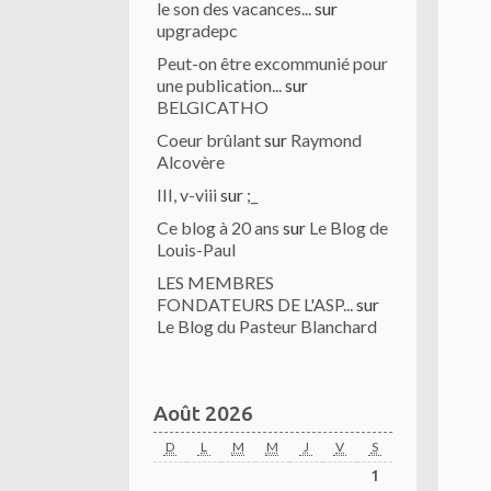
le son des vacances...
sur
upgradepc
Peut-on être excommunié pour
une publication...
sur
BELGICATHO
Coeur brûlant
sur
Raymond
Alcovère
III, v-viii
sur
;_
Ce blog à 20 ans
sur
Le Blog de
Louis-Paul
LES MEMBRES
FONDATEURS DE L'ASP...
sur
Le Blog du Pasteur Blanchard
Août 2026
D
L
M
M
J
V
S
1