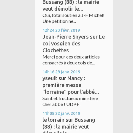
Bussang (88) : la mairie
veut démolir le...
Oui, total soutien à J-F Michel!
Une pétition ne...
12h24
23
févr. 2019
Jean-Pierre Snyers
sur
Le
col vosgien des
Clochettes
Merci pour ces deux articles
consacrés à deux cols de...
14h16
29
janv. 2019
yseult
sur
Nancy :
première messe
"lorraine" pour l'abbé...
Saint et fructueux ministère
cher abbé ! UDP+
11h08
22
janv. 2019
le lorrain
sur
Bussang
(88) : la mairie veut