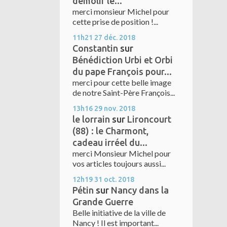
démolir le...
merci monsieur Michel pour
cette prise de position !...
11h21
27
déc. 2018
Constantin
sur
Bénédiction Urbi et Orbi
du pape François pour...
merci pour cette belle image
de notre Saint-Père François...
13h16
29
nov. 2018
le lorrain
sur
Lironcourt
(88) : le Charmont,
cadeau irréel du...
merci Monsieur Michel pour
vos articles toujours aussi...
12h19
31
oct. 2018
Pétin
sur
Nancy dans la
Grande Guerre
Belle initiative de la ville de
Nancy ! Il est important...