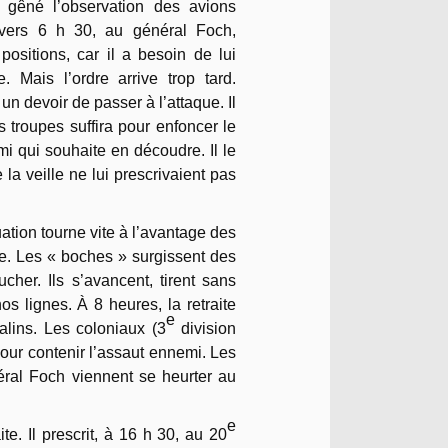
 gêné l’observation des avions
 vers 6 h 30, au général Foch,
ositions, car il a besoin de lui
 Mais l’ordre arrive trop tard.
un devoir de passer à l’attaque. Il
 troupes suffira pour enfoncer le
mi qui souhaite en découdre. Il le
la veille ne lui prescrivaient pas
uation tourne vite à l’avantage des
ce. Les « boches » surgissent des
cher. Ils s’avancent, tirent sans
s lignes. À 8 heures, la retraite
e
lins. Les coloniaux (3
division
pour contenir l’assaut ennemi. Les
al Foch viennent se heurter au
e
e. Il prescrit, à 16 h 30, au 20