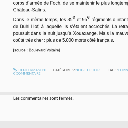
corps d’armée de Foch, de se maintenir le plus longtemp
Château-Salins.
e
e
Dans le même temps, les 85
et 95
régiments d’infant
de Bühl Hof, à laquelle ils s’étaient accrochés. La ret
poursuit dans la nuit jusqu’à Xouaxange. Mais la mauva
coûté très cher : plus de 5.000 morts côté français.
[source : Boulevard Voltaire]
LIEN PERMANENT
CATÉGORIES :
NOTRE HISTOIRE
TAGS :
LORR
0
COMMENTAIRE
Les commentaires sont fermés.