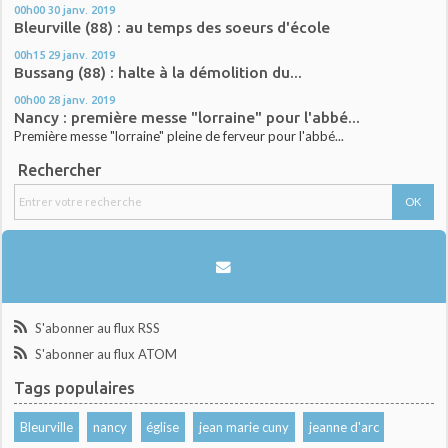
00h00
30
janv. 2019
Bleurville (88) : au temps des soeurs d'école
00h15
29
janv. 2019
Bussang (88) : halte à la démolition du...
00h00
28
janv. 2019
Nancy : première messe "lorraine" pour l'abbé...
Première messe "lorraine" pleine de ferveur pour l'abbé...
Rechercher
S'abonner au flux RSS
S'abonner au flux ATOM
Tags populaires
Bleurville
nancy
église
jean marie cuny
jeanne d'arc