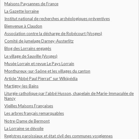
Maisons Paysannes de France
La Gazette lorraine
Institut national de recherches archéologiques préventives
Bienvenue à Claudon
Association contre la décharge de Robécourt (Vosges)
Comité de jumelage Darney-Austerlitz
Blog des Lorrains engagés
Le village de Sauville (Vosges)
Musée Lorrain et revue Le Pays Lorrain
Monthureux-sur-Saône et les villages du canton
Article "Abbé Paul Pierrat" sur Wikipédia
Martigny-les-Bains
Liturgie catholique par l'abbé Husson, chapelain de Marie-Immaculée de
Nancy
Vieilles Maisons Françaises
Les arbres français remarquables
Notre-Dame de Bermont
La Lorraine se dévoile
Registres paroissiaux et état civil des communes vosgiennes