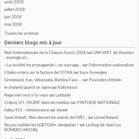
août 2018
juillet 2018
juin 2018
mai 2018
Toutes les archives
Derniers blogs mis à jour
Nuit Internationale de la Chauve-Souris 2026
sur
L'AN VERT de Vouziers
: écologie et...
« La société de propagande », un ouvrage...
sur
l'information nationaliste
L’Italie votera sur la facture de l’OTAN
sur
Euro-Synergies
Groenland, Iran, Vénézuela, Burkina Faso ...
sur
Poussière d'étoile
le chaland quand on signe
sur
KallyVasco
Nage vers moi si tu veux
sur
Latitude
Crépol, LFI : l’AGRIF dans les médias
sur
SYNTHESE NATIONALE
haiku 415 - réminiscence
sur
daniel
Saxe-Anhalt : files devant les stands de l'AfD...
sur
Lionel Baland
Ne pas oublier les LGBTQIA+ sénégalais !
sur
Le blog de Jean-Luc
ROMERO-MICHEL