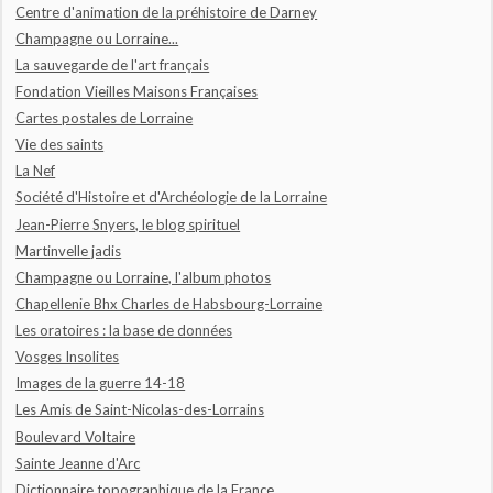
Centre d'animation de la préhistoire de Darney
Champagne ou Lorraine...
La sauvegarde de l'art français
Fondation Vieilles Maisons Françaises
Cartes postales de Lorraine
Vie des saints
La Nef
Société d'Histoire et d'Archéologie de la Lorraine
Jean-Pierre Snyers, le blog spirituel
Martinvelle jadis
Champagne ou Lorraine, l'album photos
Chapellenie Bhx Charles de Habsbourg-Lorraine
Les oratoires : la base de données
Vosges Insolites
Images de la guerre 14-18
Les Amis de Saint-Nicolas-des-Lorrains
Boulevard Voltaire
Sainte Jeanne d'Arc
Dictionnaire topographique de la France