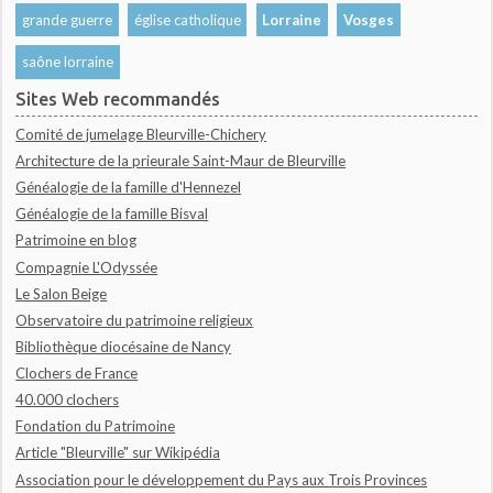
grande guerre
église catholique
Lorraine
Vosges
saône lorraine
Sites Web recommandés
Comité de jumelage Bleurville-Chichery
Architecture de la prieurale Saint-Maur de Bleurville
Généalogie de la famille d'Hennezel
Généalogie de la famille Bisval
Patrimoine en blog
Compagnie L'Odyssée
Le Salon Beige
Observatoire du patrimoine religieux
Bibliothèque diocésaine de Nancy
Clochers de France
40.000 clochers
Fondation du Patrimoine
Article "Bleurville" sur Wikipédia
Association pour le développement du Pays aux Trois Provinces