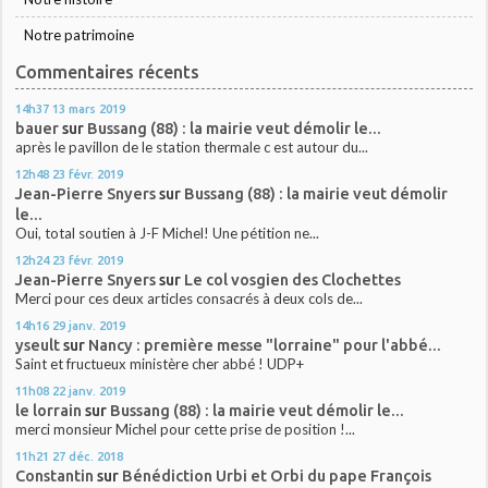
Notre patrimoine
Commentaires récents
14h37
13
mars 2019
bauer
sur
Bussang (88) : la mairie veut démolir le...
après le pavillon de le station thermale c est autour du...
12h48
23
févr. 2019
Jean-Pierre Snyers
sur
Bussang (88) : la mairie veut démolir
le...
Oui, total soutien à J-F Michel! Une pétition ne...
12h24
23
févr. 2019
Jean-Pierre Snyers
sur
Le col vosgien des Clochettes
Merci pour ces deux articles consacrés à deux cols de...
14h16
29
janv. 2019
yseult
sur
Nancy : première messe "lorraine" pour l'abbé...
Saint et fructueux ministère cher abbé ! UDP+
11h08
22
janv. 2019
le lorrain
sur
Bussang (88) : la mairie veut démolir le...
merci monsieur Michel pour cette prise de position !...
11h21
27
déc. 2018
Constantin
sur
Bénédiction Urbi et Orbi du pape François