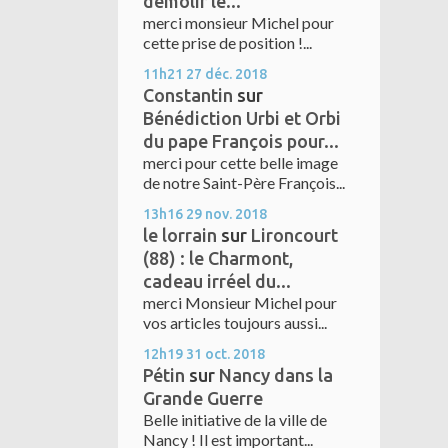
démolir le...
merci monsieur Michel pour
cette prise de position !...
11h21
27
déc. 2018
Constantin
sur
Bénédiction Urbi et Orbi
du pape François pour...
merci pour cette belle image
de notre Saint-Père François...
13h16
29
nov. 2018
le lorrain
sur
Lironcourt
(88) : le Charmont,
cadeau irréel du...
merci Monsieur Michel pour
vos articles toujours aussi...
12h19
31
oct. 2018
Pétin
sur
Nancy dans la
Grande Guerre
Belle initiative de la ville de
Nancy ! Il est important...