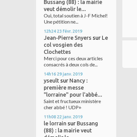
Bussang (88) : la mairie
veut démolir le...
Oui, total soutien à J-F Michel!
Une pétition ne...
12h24
23
févr. 2019
Jean-Pierre Snyers
sur
Le
col vosgien des
Clochettes
Merci pour ces deux articles
consacrés à deux cols de...
14h16
29
janv. 2019
yseult
sur
Nancy :
première messe
"lorraine" pour l'abbé...
Saint et fructueux ministère
cher abbé ! UDP+
11h08
22
janv. 2019
le lorrain
sur
Bussang
(88) : la mairie veut