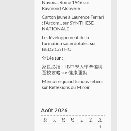
Navona, Rome 1946
sur
Raymond Alcovère
Carton jaune à Laurence Ferrari
: l’Arcom...
sur
SYNTHESE
NATIONALE
Le développement de la
formation sacerdotale...
sur
BELGICATHO
9/14e
sur
;_
家長必讀：IB中學入學準備與
選校攻略
sur
健康運動
Mémoire quand tu nous retiens
sur
Réflexions du Miroir
Août 2026
D
L
M
M
J
V
S
1