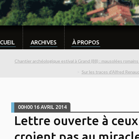
CUEIL
ARCHIVES
À PROPOS
Chantier archéologique estival à Grand (88) : mausolées romain
Sur les traces d’Alfred Renaud
00H00
16
AVRIL 2014
Lettre ouverte à ceux
croient pas au miracle