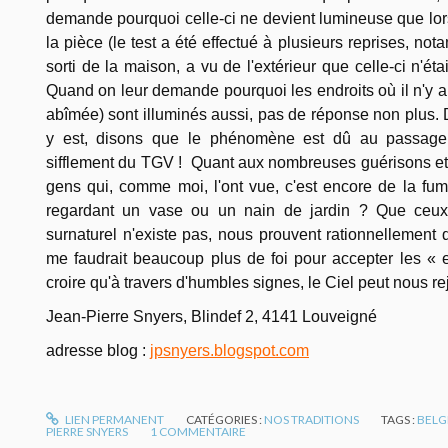
demande pourquoi celle-ci ne devient lumineuse que lor
la pièce (le test a été effectué à plusieurs reprises, no
sorti de la maison, a vu de l'extérieur que celle-ci n'ét
Quand on leur demande pourquoi les endroits où il n'y a 
abîmée) sont illuminés aussi, pas de réponse non plus.
y est, disons que le phénomène est dû au passage
sifflement du TGV ! Quant aux nombreuses guérisons et à
gens qui, comme moi, l'ont vue, c'est encore de la fum
regardant un vase ou un nain de jardin ? Que ceux 
surnaturel n'existe pas, nous prouvent rationnellement q
me faudrait beaucoup plus de foi pour accepter les « 
croire qu'à travers d'humbles signes, le Ciel peut nous re
Jean-Pierre Snyers, Blindef 2, 4141 Louveigné
adresse blog :
jpsnyers.blogspot.com
LIEN PERMANENT
CATÉGORIES :
NOS TRADITIONS
TAGS :
BELG
PIERRE SNYERS
1
COMMENTAIRE