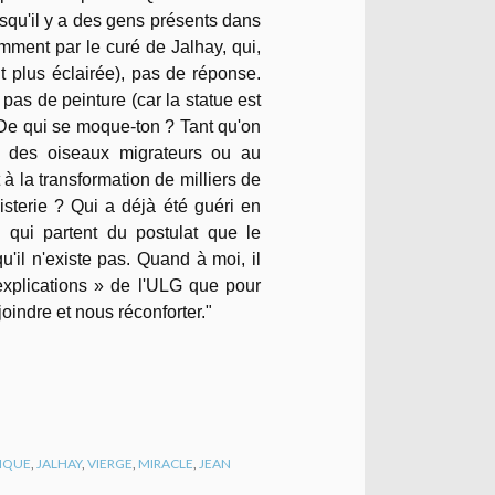
squ'il y a des gens présents dans
tamment par le curé de Jalhay, qui,
ait plus éclairée), pas de réponse.
pas de peinture (car la statue est
 De qui se moque-ton ? Tant qu'on
 des oiseaux migrateurs ou au
 la transformation de milliers de
isterie ? Qui a déjà été guéri en
qui partent du postulat que le
u'il n'existe pas. Quand à moi, il
explications » de l'ULG que pour
joindre et nous réconforter."
IQUE
,
JALHAY
,
VIERGE
,
MIRACLE
,
JEAN