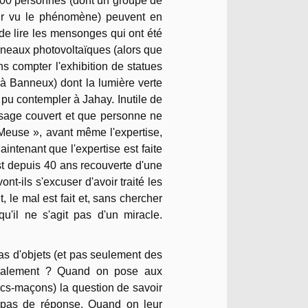
 5000 personnes (dont un groupe de
voir vu le phénomène) peuvent en
de lire les mensonges qui ont été
nneaux photovoltaïques (alors que
s compter l'exhibition de statues
 Banneux) dont la lumière verte
pu contempler à Jahay. Inutile de
isage couvert et que personne ne
 Meuse », avant même l'expertise,
Maintenant que l'expertise est faite
st depuis 40 ans recouverte d'une
nt-ils s'excuser d'avoir traité les
, le mal est fait et, sans chercher
u'il ne s'agit pas d'un miracle.
as d'objets (et pas seulement des
s également ? Quand on pose aux
ancs-maçons) la question de savoir
, pas de réponse. Quand on leur