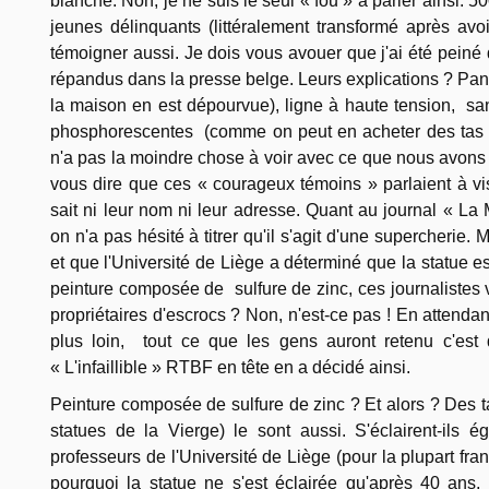
blanche. Non, je ne suis le seul « fou » à parler ainsi.
jeunes délinquants (littéralement transformé après a
témoigner aussi. Je dois vous avouer que j'ai été peiné 
répandus dans la presse belge. Leurs explications ? Pa
la maison en est dépourvue), ligne à haute tension, san
phosphorescentes (comme on peut en acheter des tas à
n'a pas la moindre chose à voir avec ce que nous avons 
vous dire que ces « courageux témoins » parlaient à v
sait ni leur nom ni leur adresse. Quant au journal « La
on n'a pas hésité à titrer qu'il s'agit d'une supercherie. 
et que l'Université de Liège a déterminé que la statue e
peinture composée de sulfure de zinc, ces journalistes vo
propriétaires d'escrocs ? Non, n'est-ce pas ! En attendant
plus loin, tout ce que les gens auront retenu c'est q
« L'infaillible » RTBF en tête en a décidé ainsi.
Peinture composée de sulfure de zinc ? Et alors ? Des t
statues de la Vierge) le sont aussi. S'éclairent-il
professeurs de l'Université de Liège (pour la plupart fr
pourquoi la statue ne s'est éclairée qu'après 40 ans