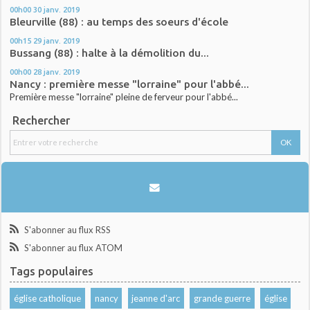
00h00
30
janv. 2019
Bleurville (88) : au temps des soeurs d'école
00h15
29
janv. 2019
Bussang (88) : halte à la démolition du...
00h00
28
janv. 2019
Nancy : première messe "lorraine" pour l'abbé...
Première messe "lorraine" pleine de ferveur pour l'abbé...
Rechercher
S'abonner au flux RSS
S'abonner au flux ATOM
Tags populaires
église catholique
nancy
jeanne d'arc
grande guerre
église