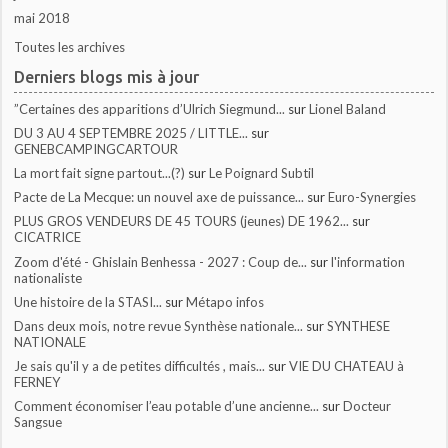
mai 2018
Toutes les archives
Derniers blogs mis à jour
”Certaines des apparitions d’Ulrich Siegmund...
sur
Lionel Baland
DU 3 AU 4 SEPTEMBRE 2025 / LITTLE...
sur
GENEBCAMPINGCARTOUR
La mort fait signe partout...(?)
sur
Le Poignard Subtil
Pacte de La Mecque: un nouvel axe de puissance...
sur
Euro-Synergies
PLUS GROS VENDEURS DE 45 TOURS (jeunes) DE 1962...
sur
CICATRICE
Zoom d'été - Ghislain Benhessa - 2027 : Coup de...
sur
l'information
nationaliste
Une histoire de la STASI...
sur
Métapo infos
Dans deux mois, notre revue Synthèse nationale...
sur
SYNTHESE
NATIONALE
Je sais qu'il y a de petites difficultés , mais...
sur
VIE DU CHATEAU à
FERNEY
Comment économiser l’eau potable d’une ancienne...
sur
Docteur
Sangsue