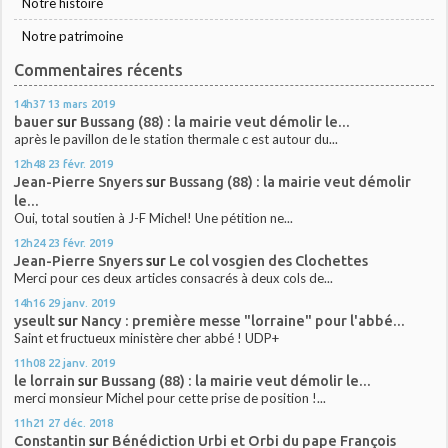
Notre histoire
Notre patrimoine
Commentaires récents
14h37
13
mars 2019
bauer
sur
Bussang (88) : la mairie veut démolir le...
après le pavillon de le station thermale c est autour du...
12h48
23
févr. 2019
Jean-Pierre Snyers
sur
Bussang (88) : la mairie veut démolir
le...
Oui, total soutien à J-F Michel! Une pétition ne...
12h24
23
févr. 2019
Jean-Pierre Snyers
sur
Le col vosgien des Clochettes
Merci pour ces deux articles consacrés à deux cols de...
14h16
29
janv. 2019
yseult
sur
Nancy : première messe "lorraine" pour l'abbé...
Saint et fructueux ministère cher abbé ! UDP+
11h08
22
janv. 2019
le lorrain
sur
Bussang (88) : la mairie veut démolir le...
merci monsieur Michel pour cette prise de position !...
11h21
27
déc. 2018
Constantin
sur
Bénédiction Urbi et Orbi du pape François