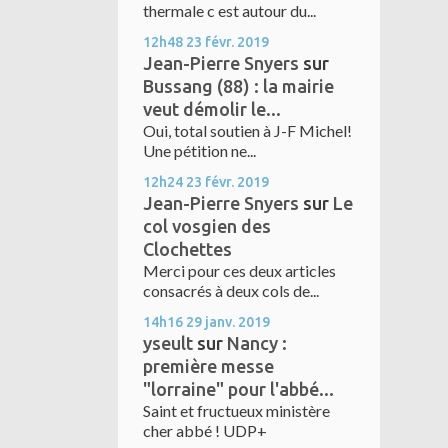
thermale c est autour du...
12h48
23
févr. 2019
Jean-Pierre Snyers
sur
Bussang (88) : la mairie
veut démolir le...
Oui, total soutien à J-F Michel!
Une pétition ne...
12h24
23
févr. 2019
Jean-Pierre Snyers
sur
Le
col vosgien des
Clochettes
Merci pour ces deux articles
consacrés à deux cols de...
14h16
29
janv. 2019
yseult
sur
Nancy :
première messe
"lorraine" pour l'abbé...
Saint et fructueux ministère
cher abbé ! UDP+