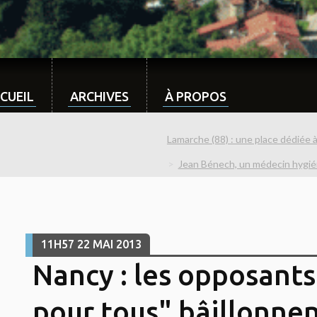
CUEIL
ARCHIVES
À PROPOS
Lamarche (88) : une place dédiée à 
Jean Bénech, un médecin hygié
11H57
22
MAI 2013
Nancy : les opposant
pour tous" bâillonne