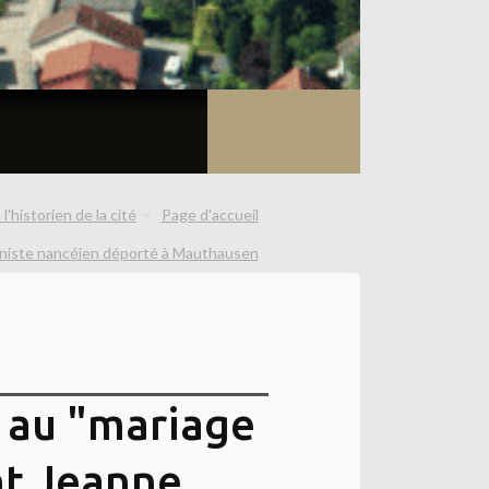
l'historien de la cité
Page d'accueil
niste nancéien déporté à Mauthausen
s au "mariage
nt Jeanne