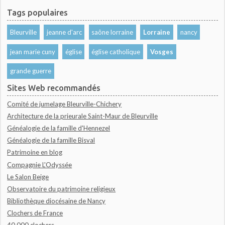
Tags populaires
Bleurville
jeanne d'arc
saône lorraine
Lorraine
nancy
jean marie cuny
église
église catholique
Vosges
grande guerre
Sites Web recommandés
Comité de jumelage Bleurville-Chichery
Architecture de la prieurale Saint-Maur de Bleurville
Généalogie de la famille d'Hennezel
Généalogie de la famille Bisval
Patrimoine en blog
Compagnie L'Odyssée
Le Salon Beige
Observatoire du patrimoine religieux
Bibliothèque diocésaine de Nancy
Clochers de France