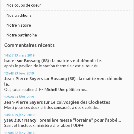
Nos coups de coeur
Nos traditions
Notre histoire
Notre patrimoine
Commentaires récents
14h37
13
mars 2019
bauer
sur
Bussang (88) : la mairie veut démolir le...
après le pavillon de le station thermale c est autour du...
12h48
23
févr. 2019
Jean-Pierre Snyers
sur
Bussang (88) : la mairie veut démolir
le...
Oui, total soutien à J-F Michel! Une pétition ne...
12h24
23
févr. 2019
Jean-Pierre Snyers
sur
Le col vosgien des Clochettes
Merci pour ces deux articles consacrés à deux cols de...
14h16
29
janv. 2019
yseult
sur
Nancy : première messe "lorraine" pour l'abbé...
Saint et fructueux ministère cher abbé ! UDP+
11h08
22
janv. 2019