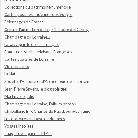
Collections du patrimoine numérique
Cartes postales anciennes des Vosges
Pèlerinages de France
Centre d'animation de la préhistoire de Darney
Champagne ou Lorraine...
La sauvegarde de l'art français
Fondation Vieilles Maisons Françaises
Cartes postales de Lorraine
Vie des saints
La Nef
Société d'Histoire et d'Archéologie de la Lorraine
Jean-Pierre Snyers, le blog spirituel
Martinvelle jadis
Champagne ou Lorraine, l'album photos
Chapellenie Bhx Charles de Habsbourg-Lorraine
Les oratoires : la base de données
Vosges Insolites
Images de la guerre 14-18