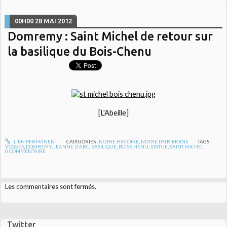
00H00
28
MAI 2012
Domremy : Saint Michel de retour sur
la basilique du Bois-Chenu
[L'Abeille]
LIEN PERMANENT
CATÉGORIES :
NOTRE HISTOIRE
,
NOTRE PATRIMOINE
TAGS :
VOSGES
,
DOMREMY
,
JEANNE D'ARC
,
BASILIQUE
,
BOIS CHENU
,
STATUE
,
SAINT MICHEL
0
COMMENTAIRE
Les commentaires sont fermés.
Twitter