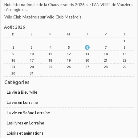
Nuit internationale de la Chauve-souris 2026
sur
L'AN VERT de Vouziers
: écologie et...
Vélo Club Mazérois
sur
Vélo Club Mazèrois
Août 2026
D
L
M
M
J
V
S
1
2
3
4
5
6
7
8
9
10
11
12
13
14
15
16
17
18
19
20
21
22
23
24
25
26
27
28
29
30
31
Catégories
La vie à Bleurville
La vie en Lorraine
La vie en Saône Lorraine
Les livres en Lorraine
Loisirs et animations