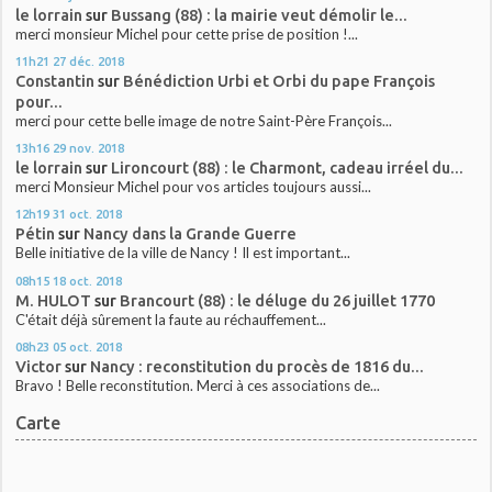
le lorrain
sur
Bussang (88) : la mairie veut démolir le...
merci monsieur Michel pour cette prise de position !...
11h21
27
déc. 2018
Constantin
sur
Bénédiction Urbi et Orbi du pape François
pour...
merci pour cette belle image de notre Saint-Père François...
13h16
29
nov. 2018
le lorrain
sur
Lironcourt (88) : le Charmont, cadeau irréel du...
merci Monsieur Michel pour vos articles toujours aussi...
12h19
31
oct. 2018
Pétin
sur
Nancy dans la Grande Guerre
Belle initiative de la ville de Nancy ! Il est important...
08h15
18
oct. 2018
M. HULOT
sur
Brancourt (88) : le déluge du 26 juillet 1770
C'était déjà sûrement la faute au réchauffement...
08h23
05
oct. 2018
Victor
sur
Nancy : reconstitution du procès de 1816 du...
Bravo ! Belle reconstitution. Merci à ces associations de...
Carte