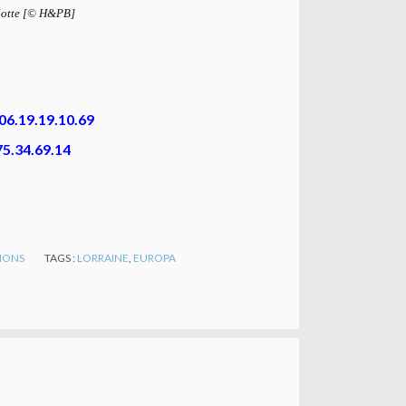
elotte [© H&PB]
 06.19.19.10.69
.75.34.69.14
TIONS
TAGS :
LORRAINE
,
EUROPA