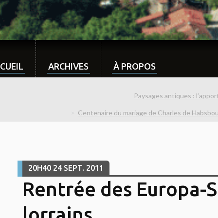
CUEIL
ARCHIVES
À PROPOS
Paysages antiques : l’appor
Centenaire du mariage de Charles de Habsbou
20H40
24
SEPT. 2011
Rentrée des Europa-S
lorrains