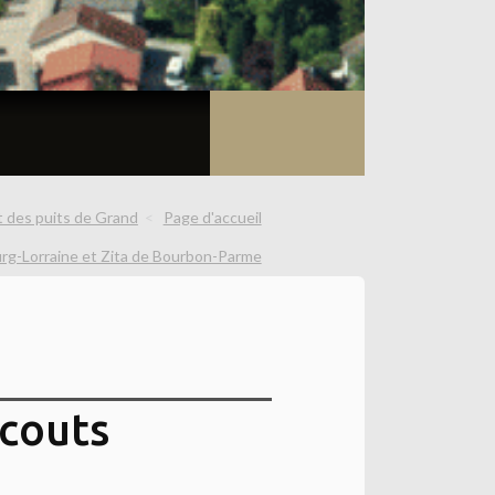
t des puits de Grand
Page d'accueil
rg-Lorraine et Zita de Bourbon-Parme
couts