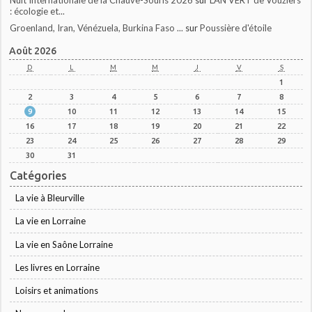
: écologie et...
Groenland, Iran, Vénézuela, Burkina Faso ...
sur
Poussière d'étoile
Août 2026
D
L
M
M
J
V
S
1
2
3
4
5
6
7
8
9
10
11
12
13
14
15
16
17
18
19
20
21
22
23
24
25
26
27
28
29
30
31
Catégories
La vie à Bleurville
La vie en Lorraine
La vie en Saône Lorraine
Les livres en Lorraine
Loisirs et animations