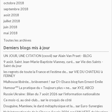
octobre 2018
septembre 2018
août 2018
juillet 2018
juin 2018
mai 2018
Toutes les archives
Derniers blogs mis à jour
UN JOUR, UNE CITATION (cxxvii)
sur
Alain Van Praet - BLOG
9 août. Saint Jean-Marie-Baptiste Vianney, curé...
sur
Vie des Saints -
Saint du jour
les regrets de toute la France et l'estime de...
sur
VIE DU CHATEAU à
FERNEY
Mulhouse libérée… brièvement !
sur
D'r Elsass blog fum Ernest-Emile
Humour²²² La pratique du « Toujours plus » ne...
sur
XYZ, ABCD
Russie Ukraine : Bilan du 7 août 2026
sur
l'information nationaliste
Ce mois-ci, au ciné-club...
sur
le croquis de côté
Douguine, Mamleev, le dard métaphysique et la...
sur
Euro-Synergies
Nuit Internationale de la Chauve-Souris 2026
sur
L'AN VERT de Vouziers