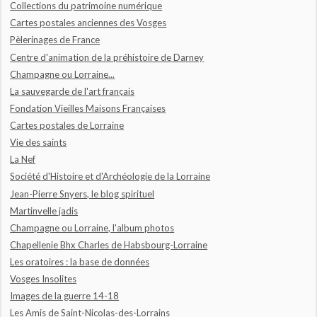
Collections du patrimoine numérique
Cartes postales anciennes des Vosges
Pèlerinages de France
Centre d'animation de la préhistoire de Darney
Champagne ou Lorraine...
La sauvegarde de l'art français
Fondation Vieilles Maisons Françaises
Cartes postales de Lorraine
Vie des saints
La Nef
Société d'Histoire et d'Archéologie de la Lorraine
Jean-Pierre Snyers, le blog spirituel
Martinvelle jadis
Champagne ou Lorraine, l'album photos
Chapellenie Bhx Charles de Habsbourg-Lorraine
Les oratoires : la base de données
Vosges Insolites
Images de la guerre 14-18
Les Amis de Saint-Nicolas-des-Lorrains