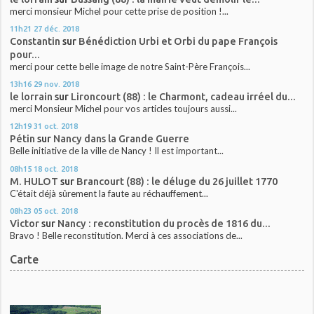
merci monsieur Michel pour cette prise de position !...
11h21
27
déc. 2018
Constantin
sur
Bénédiction Urbi et Orbi du pape François
pour...
merci pour cette belle image de notre Saint-Père François...
13h16
29
nov. 2018
le lorrain
sur
Lironcourt (88) : le Charmont, cadeau irréel du...
merci Monsieur Michel pour vos articles toujours aussi...
12h19
31
oct. 2018
Pétin
sur
Nancy dans la Grande Guerre
Belle initiative de la ville de Nancy ! Il est important...
08h15
18
oct. 2018
M. HULOT
sur
Brancourt (88) : le déluge du 26 juillet 1770
C'était déjà sûrement la faute au réchauffement...
08h23
05
oct. 2018
Victor
sur
Nancy : reconstitution du procès de 1816 du...
Bravo ! Belle reconstitution. Merci à ces associations de...
Carte