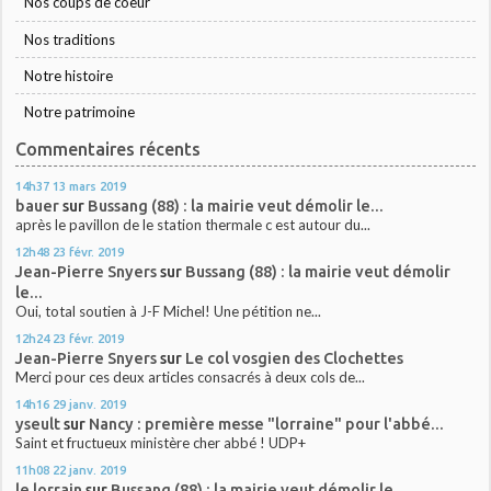
Nos coups de coeur
Nos traditions
Notre histoire
Notre patrimoine
Commentaires récents
14h37
13
mars 2019
bauer
sur
Bussang (88) : la mairie veut démolir le...
après le pavillon de le station thermale c est autour du...
12h48
23
févr. 2019
Jean-Pierre Snyers
sur
Bussang (88) : la mairie veut démolir
le...
Oui, total soutien à J-F Michel! Une pétition ne...
12h24
23
févr. 2019
Jean-Pierre Snyers
sur
Le col vosgien des Clochettes
Merci pour ces deux articles consacrés à deux cols de...
14h16
29
janv. 2019
yseult
sur
Nancy : première messe "lorraine" pour l'abbé...
Saint et fructueux ministère cher abbé ! UDP+
11h08
22
janv. 2019
le lorrain
sur
Bussang (88) : la mairie veut démolir le...