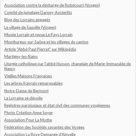
Association contre la décharge de Robécourt (Vosges)
Comité de jumelage Darney-Austerlitz
Blog des Lorrains engagés
Le village de Sauville (Vosges)
Musée Lorrain et revue Le Pays Lorrain
Monthureux-sur-Saône et les villages du canton
Article "Abbé Paul Pierrat" sur Wikipédia
Martigny-les-Bains
Liturgie catholique par l'abbé Husson, chapelain de Marie-Immaculée de
Nancy
Vieilles Maisons Françaises
Les arbres français remarquables
Notre-Dame de Bermont
La Lorraine se dévoile
Registres paroissiaux et état civil des communes vosgiennes
Photo Création Anne Soyer
Association Pour La Mothe
Fédération des Sociétés savantes des Vosges
Association La Roye Demange d'Ainvelle