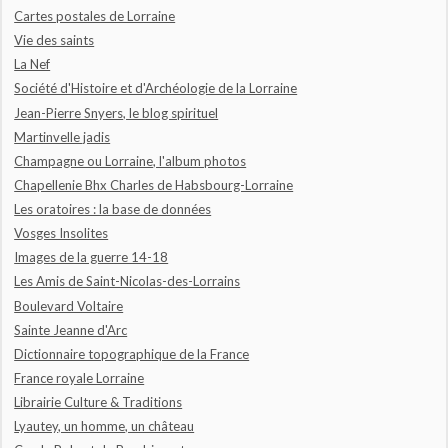
Cartes postales de Lorraine
Vie des saints
La Nef
Société d'Histoire et d'Archéologie de la Lorraine
Jean-Pierre Snyers, le blog spirituel
Martinvelle jadis
Champagne ou Lorraine, l'album photos
Chapellenie Bhx Charles de Habsbourg-Lorraine
Les oratoires : la base de données
Vosges Insolites
Images de la guerre 14-18
Les Amis de Saint-Nicolas-des-Lorrains
Boulevard Voltaire
Sainte Jeanne d'Arc
Dictionnaire topographique de la France
France royale Lorraine
Librairie Culture & Traditions
Lyautey, un homme, un château