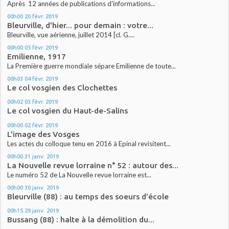
Après 12 années de publications d'informations...
00h00
20
févr. 2019
Bleurville, d'hier... pour demain : votre...
Bleurville, vue aérienne, juillet 2014 [cl. G....
00h00
05
févr. 2019
Emilienne, 1917
La Première guerre mondiale sépare Emilienne de toute...
00h03
04
févr. 2019
Le col vosgien des Clochettes
00h02
03
févr. 2019
Le col vosgien du Haut-de-Salins
00h00
02
févr. 2019
L'image des Vosges
Les actes du colloque tenu en 2016 à Epinal revisitent...
00h00
31
janv. 2019
La Nouvelle revue lorraine n° 52 : autour des...
Le numéro 52 de La Nouvelle revue lorraine est...
00h00
30
janv. 2019
Bleurville (88) : au temps des soeurs d'école
00h15
29
janv. 2019
Bussang (88) : halte à la démolition du...