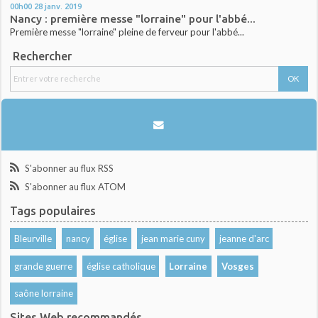
00h00
28
janv. 2019
Nancy : première messe "lorraine" pour l'abbé...
Première messe "lorraine" pleine de ferveur pour l'abbé...
Rechercher
S'abonner au flux RSS
S'abonner au flux ATOM
Tags populaires
Bleurville
nancy
église
jean marie cuny
jeanne d'arc
grande guerre
église catholique
Lorraine
Vosges
saône lorraine
Sites Web recommandés