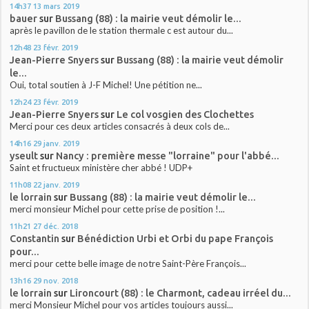
14h37
13
mars 2019
bauer
sur
Bussang (88) : la mairie veut démolir le...
après le pavillon de le station thermale c est autour du...
12h48
23
févr. 2019
Jean-Pierre Snyers
sur
Bussang (88) : la mairie veut démolir
le...
Oui, total soutien à J-F Michel! Une pétition ne...
12h24
23
févr. 2019
Jean-Pierre Snyers
sur
Le col vosgien des Clochettes
Merci pour ces deux articles consacrés à deux cols de...
14h16
29
janv. 2019
yseult
sur
Nancy : première messe "lorraine" pour l'abbé...
Saint et fructueux ministère cher abbé ! UDP+
11h08
22
janv. 2019
le lorrain
sur
Bussang (88) : la mairie veut démolir le...
merci monsieur Michel pour cette prise de position !...
11h21
27
déc. 2018
Constantin
sur
Bénédiction Urbi et Orbi du pape François
pour...
merci pour cette belle image de notre Saint-Père François...
13h16
29
nov. 2018
le lorrain
sur
Lironcourt (88) : le Charmont, cadeau irréel du...
merci Monsieur Michel pour vos articles toujours aussi...