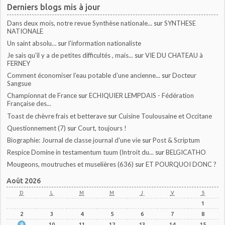
Derniers blogs mis à jour
Dans deux mois, notre revue Synthèse nationale...
sur
SYNTHESE
NATIONALE
Un saint absolu…
sur
l'information nationaliste
Je sais qu'il y a de petites difficultés , mais...
sur
VIE DU CHATEAU à
FERNEY
Comment économiser l’eau potable d’une ancienne...
sur
Docteur
Sangsue
Championnat de France
sur
ECHIQUIER LEMPDAIS - Fédération
Française des...
Toast de chèvre frais et betterave
sur
Cuisine Toulousaine et Occitane
Questionnement (7)
sur
Court, toujours !
Biographie: Journal de classe journal d'une vie
sur
Post & Scriptum
Respice Domine in testamentum tuum (Introit du...
sur
BELGICATHO
Mougeons, moutruches et muselières (636)
sur
ET POURQUOI DONC ?
Août 2026
D
L
M
M
J
V
S
1
2
3
4
5
6
7
8
9
10
11
12
13
14
15