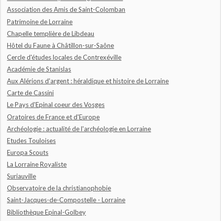
Association des Amis de Saint-Colomban
Patrimoine de Lorraine
Chapelle templière de Libdeau
Hôtel du Faune à Châtillon-sur-Saône
Cercle d'études locales de Contrexéville
Académie de Stanislas
Aux Alérions d'argent : héraldique et histoire de Lorraine
Carte de Cassini
Le Pays d'Epinal coeur des Vosges
Oratoires de France et d'Europe
Archéologie : actualité de l'archéologie en Lorraine
Etudes Touloises
Europa Scouts
La Lorraine Royaliste
Suriauville
Observatoire de la christianophobie
Saint-Jacques-de-Compostelle - Lorraine
Bibliothèque Epinal-Golbey