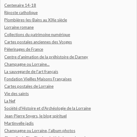
Centenaire 14-18
Riposte catholique
Plombières-les-Bains au XIXe siècle
Lorraine romane
Collections du patrimoine numérique
Cartes postales anciennes des Vosges
Pèlerinages de France
Centre d'animation de la préhistoire de Darney
Champagne ou Lorraine...
La sauvegarde de l'art français
Fondation Vieilles Maisons Françaises
Cartes postales de Lorraine
Vie des saints
La Nef
Société d'Histoire et d'Archéologie de la Lorraine
Jean-Pierre Snyers, le blog spirituel
Martinvelle jadis
Champagne ou Lorraine, l'album photos