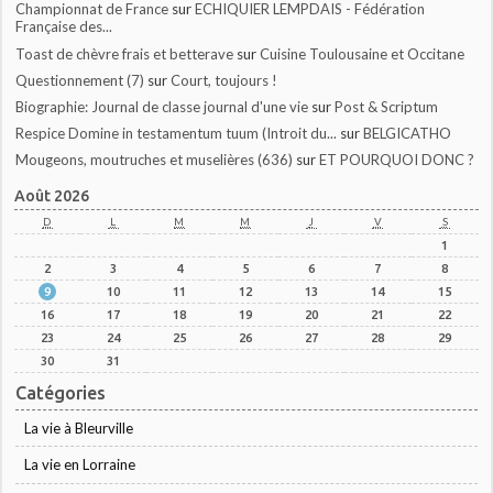
Championnat de France
sur
ECHIQUIER LEMPDAIS - Fédération
Française des...
Toast de chèvre frais et betterave
sur
Cuisine Toulousaine et Occitane
Questionnement (7)
sur
Court, toujours !
Biographie: Journal de classe journal d'une vie
sur
Post & Scriptum
Respice Domine in testamentum tuum (Introit du...
sur
BELGICATHO
Mougeons, moutruches et muselières (636)
sur
ET POURQUOI DONC ?
Août 2026
D
L
M
M
J
V
S
1
2
3
4
5
6
7
8
9
10
11
12
13
14
15
16
17
18
19
20
21
22
23
24
25
26
27
28
29
30
31
Catégories
La vie à Bleurville
La vie en Lorraine