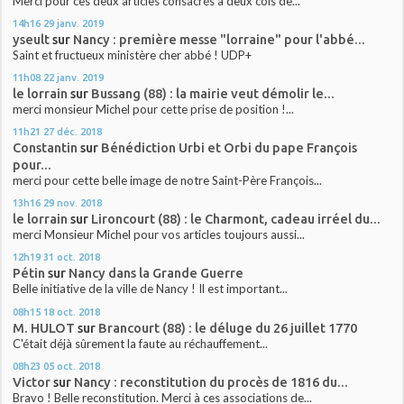
Merci pour ces deux articles consacrés à deux cols de...
14h16
29
janv. 2019
yseult
sur
Nancy : première messe "lorraine" pour l'abbé...
Saint et fructueux ministère cher abbé ! UDP+
11h08
22
janv. 2019
le lorrain
sur
Bussang (88) : la mairie veut démolir le...
merci monsieur Michel pour cette prise de position !...
11h21
27
déc. 2018
Constantin
sur
Bénédiction Urbi et Orbi du pape François
pour...
merci pour cette belle image de notre Saint-Père François...
13h16
29
nov. 2018
le lorrain
sur
Lironcourt (88) : le Charmont, cadeau irréel du...
merci Monsieur Michel pour vos articles toujours aussi...
12h19
31
oct. 2018
Pétin
sur
Nancy dans la Grande Guerre
Belle initiative de la ville de Nancy ! Il est important...
08h15
18
oct. 2018
M. HULOT
sur
Brancourt (88) : le déluge du 26 juillet 1770
C'était déjà sûrement la faute au réchauffement...
08h23
05
oct. 2018
Victor
sur
Nancy : reconstitution du procès de 1816 du...
Bravo ! Belle reconstitution. Merci à ces associations de...