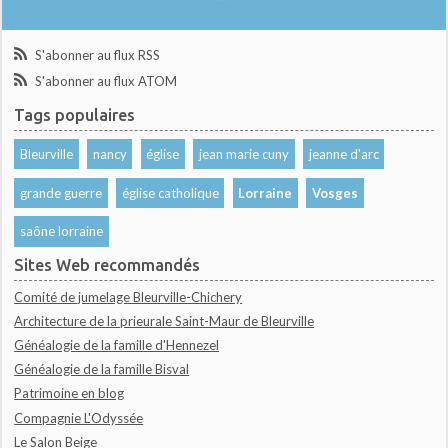
S'abonner au flux RSS
S'abonner au flux ATOM
Tags populaires
Bleurville
nancy
église
jean marie cuny
jeanne d'arc
grande guerre
église catholique
Lorraine
Vosges
saône lorraine
Sites Web recommandés
Comité de jumelage Bleurville-Chichery
Architecture de la prieurale Saint-Maur de Bleurville
Généalogie de la famille d'Hennezel
Généalogie de la famille Bisval
Patrimoine en blog
Compagnie L'Odyssée
Le Salon Beige