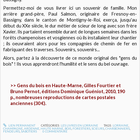
Permettez-moi de vous livrer ici un souvenir de famille. Mon
arrière grand-père, Paul Salmon, originaire de Fresnoy-en-
Bassigny, dans le canton de Montigny-le-Roi, exerça, jusqu'au
début du XXe siècle, le dur métier de scieur de long avec son frère
Xavier. Ils partaient ensemble durant de longues semaines dans les
forêts champenoises et vosgiennes où ils installaient leur chantier
; ils oeuvraient alors pour les compagnies de chemin de fer en
fabriquant des traverses. Souvenirs, souvenirs...
Alors, partez à la découverte de ce monde original des "gens du
bois" ! Ils vous apprendront l'humilité et le sens du bel ouvrage.
>> Gens du bois en Haute-Marne, Gilles Fourtier et
Bruno Pernot, éditions Dominique Guéniot, 2010, 190
p., nombreuses reproductions de cartes postales
anciennes (30 €).
LIEN PERMANENT
CATÉGORIES :
LES LIVRES EN LORRAINE
TAGS :
LORRAINE
,
CHAMPAGNE
,
ARDENNE
,
HAUTE MARNE
,
BOIS
,
FORESTIERS
,
SCIEURS
,
CHARBONNIERS
,
FENDEURS
,
SABOTIERS
0
COMMENTAIRE