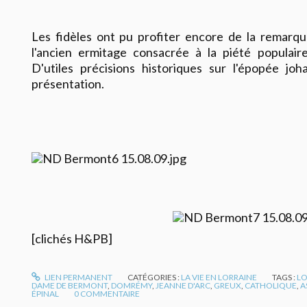
Les fidèles ont pu profiter encore de la remarqua
l'ancien ermitage consacrée à la piété populai
D'utiles précisions historiques sur l'épopée j
présentation.
[clichés H&PB]
LIEN PERMANENT
CATÉGORIES :
LA VIE EN LORRAINE
TAGS :
LO
DAME DE BERMONT
,
DOMRÉMY
,
JEANNE D'ARC
,
GREUX
,
CATHOLIQUE
,
A
ÉPINAL
0
COMMENTAIRE