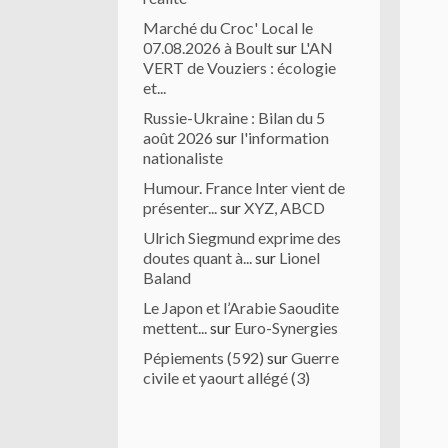
Marché du Croc' Local le
07.08.2026 à Boult
sur
L'AN
VERT de Vouziers : écologie
et...
Russie-Ukraine : Bilan du 5
août 2026
sur
l'information
nationaliste
Humour. France Inter vient de
présenter...
sur
XYZ, ABCD
Ulrich Siegmund exprime des
doutes quant à...
sur
Lionel
Baland
Le Japon et l’Arabie Saoudite
mettent...
sur
Euro-Synergies
Pépiements (592)
sur
Guerre
civile et yaourt allégé (3)