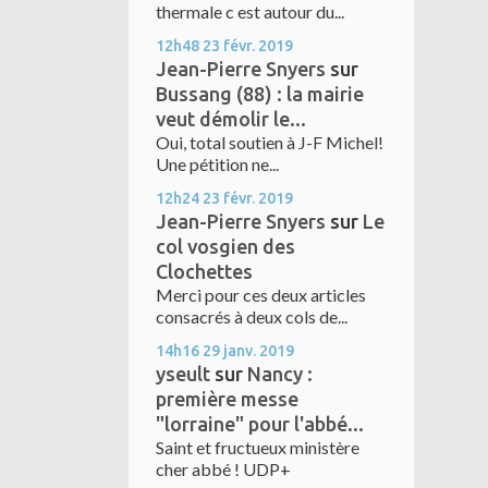
thermale c est autour du...
12h48
23
févr. 2019
Jean-Pierre Snyers
sur
Bussang (88) : la mairie
veut démolir le...
Oui, total soutien à J-F Michel!
Une pétition ne...
12h24
23
févr. 2019
Jean-Pierre Snyers
sur
Le
col vosgien des
Clochettes
Merci pour ces deux articles
consacrés à deux cols de...
14h16
29
janv. 2019
yseult
sur
Nancy :
première messe
"lorraine" pour l'abbé...
Saint et fructueux ministère
cher abbé ! UDP+