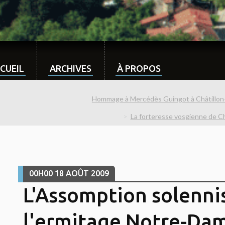
CUEIL
ARCHIVES
À PROPOS
Hommage à Mercédès Guingot à Châtillon
La forteresse vosgienne de Ch
00H00
18
AOÛT 2009
L'Assomption solenni
l'ermitage Notre-Da