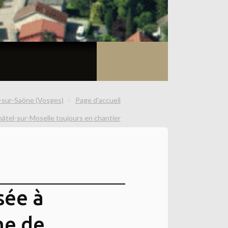
-sur-Saône (Vosges)
Page d'accueil
âtel-sur-Moselle toujours en chantier
sée à
me de