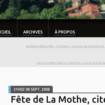
CUEIL
ARCHIVES
À PROPOS
Jumelage Bleurville - Chichery : journée de détente et
Une première pierre « blanche » sur le site de
21H02
08
SEPT. 2008
Fête de La Mothe, cit