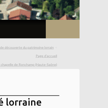
 de découverte du patrimoine lorrain
Page d'accueil
 la chapelle de Ronchamp (Haute-Saône)
é lorraine