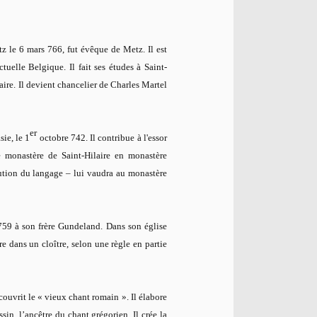
 le 6 mars 766, fut évêque de Metz. Il est
tuelle Belgique. Il fait ses études à Saint-
taire. Il devient chancelier de Charles Martel
er
sie, le 1
octobre 742. Il contribue à l'essor
e monastère de Saint-Hilaire en monastère
lution du langage – lui vaudra au monastère
 759 à son frère Gundeland. Dans son église
 dans un cloître, selon une règle en partie
vrit le « vieux chant romain ». Il élabore
sin, l’ancêtre du chant grégorien. Il crée la