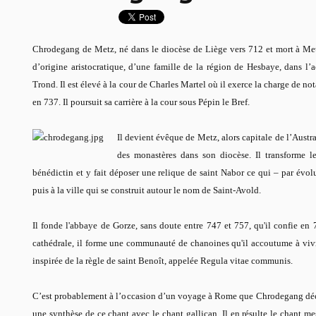
Chrodegang de Metz, né dans le diocèse de Liège vers 712 et mort à Metz
d’origine aristocratique, d’une famille de la région de Hesbaye, dans l’ac
Trond. Il est élevé à la cour de Charles Martel où il exerce la charge de no
en 737. Il poursuit sa carrière à la cour sous Pépin le Bref.
Il devient évêque de Metz, alors capitale de l’Austra
des monastères dans son diocèse. Il transforme l
bénédictin et y fait déposer une relique de saint Nabor ce qui – par évo
puis à la ville qui se construit autour le nom de Saint-Avold.
Il fonde l'abbaye de Gorze, sans doute entre 747 et 757, qu'il confie en
cathédrale, il forme une communauté de chanoines qu'il accoutume à vivre
inspirée de la règle de saint Benoît, appelée
Regula vitae communis
.
C’est probablement à l’occasion d’un voyage à Rome que Chrodegang décou
une synthèse de ce chant avec le chant gallican. Il en résulte le chant mes