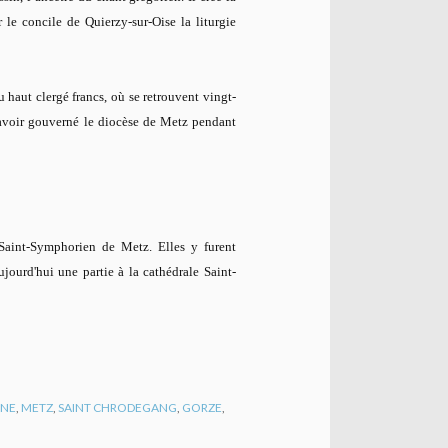
 le concile de Quierzy-sur-Oise la liturgie
 haut clergé francs, où se retrouvent vingt-
s avoir gouverné le diocèse de Metz pendant
 Saint-Symphorien de Metz. Elles y furent
ujourd'hui une partie à la cathédrale Saint-
INE
,
METZ
,
SAINT CHRODEGANG
,
GORZE
,