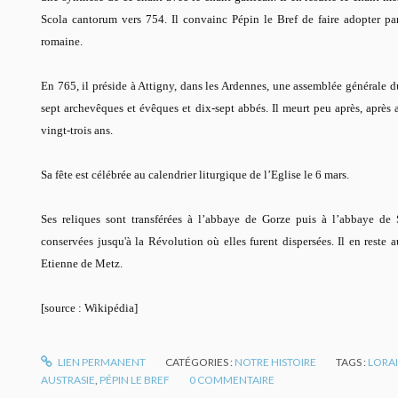
Scola cantorum
vers 754.
Il convainc Pépin le Bref de faire adopter par
romaine.
En 765, il préside à Attigny, dans les Ardennes, une assemblée générale du
sept archevêques et évêques et dix-sept abbés. Il meurt peu après, aprè
vingt-trois ans.
Sa fête est célébrée au calendrier liturgique de l’Eglise le 6 mars.
Ses reliques sont transférées à l’abbaye de Gorze puis à l’abbaye de
conservées jusqu'à la Révolution où elles furent dispersées. Il en reste a
Etienne de Metz.
[source : Wikipédia]
LIEN PERMANENT
CATÉGORIES :
NOTRE HISTOIRE
TAGS :
LORA
AUSTRASIE
,
PÉPIN LE BREF
0
COMMENTAIRE