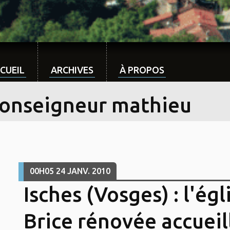
CUEIL
ARCHIVES
À PROPOS
onseigneur mathieu
00H05
24
JANV. 2010
Isches (Vosges) : l'égl
Brice rénovée accuei