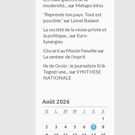
modernité...
sur
Métapo infos
”Reprends ton pays. Tout est
possible.”
sur
Lionel Baland
La société de la vision privée et
la politique...
sur
Euro-
Synergies
Giscard au Musée Fenaille
sur
La senteur de l'esprit
Ile de Groix : le journaliste Erik
Tegnér une...
sur
SYNTHESE
NATIONALE
Août 2026
D
L
M
M
J
V
S
1
2
3
4
5
6
7
8