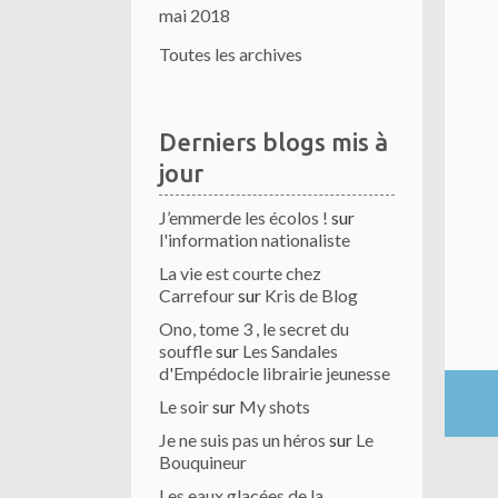
mai 2018
Toutes les archives
Derniers blogs mis à
jour
J’emmerde les écolos !
sur
l'information nationaliste
La vie est courte chez
Carrefour
sur
Kris de Blog
Ono, tome 3 , le secret du
souffle
sur
Les Sandales
d'Empédocle librairie jeunesse
Le soir
sur
My shots
Je ne suis pas un héros
sur
Le
Bouquineur
Les eaux glacées de la