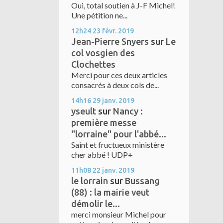
Oui, total soutien à J-F Michel!
Une pétition ne...
12h24
23
févr. 2019
Jean-Pierre Snyers
sur
Le
col vosgien des
Clochettes
Merci pour ces deux articles
consacrés à deux cols de...
14h16
29
janv. 2019
yseult
sur
Nancy :
première messe
"lorraine" pour l'abbé...
Saint et fructueux ministère
cher abbé ! UDP+
11h08
22
janv. 2019
le lorrain
sur
Bussang
(88) : la mairie veut
démolir le...
merci monsieur Michel pour