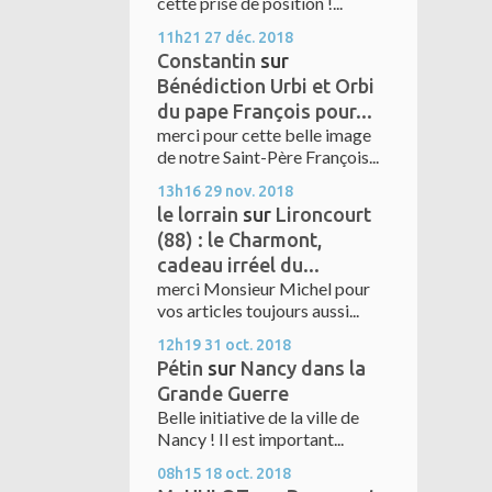
cette prise de position !...
11h21
27
déc. 2018
Constantin
sur
Bénédiction Urbi et Orbi
du pape François pour...
merci pour cette belle image
de notre Saint-Père François...
13h16
29
nov. 2018
le lorrain
sur
Lironcourt
(88) : le Charmont,
cadeau irréel du...
merci Monsieur Michel pour
vos articles toujours aussi...
12h19
31
oct. 2018
Pétin
sur
Nancy dans la
Grande Guerre
Belle initiative de la ville de
Nancy ! Il est important...
08h15
18
oct. 2018