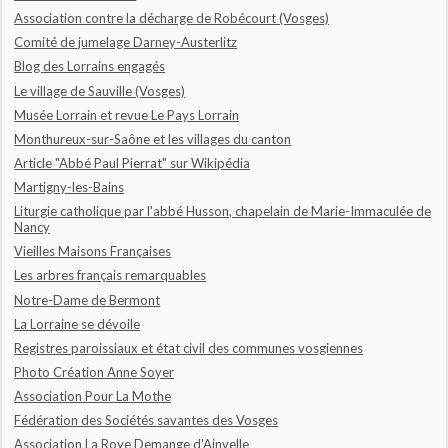
Association contre la décharge de Robécourt (Vosges)
Comité de jumelage Darney-Austerlitz
Blog des Lorrains engagés
Le village de Sauville (Vosges)
Musée Lorrain et revue Le Pays Lorrain
Monthureux-sur-Saône et les villages du canton
Article "Abbé Paul Pierrat" sur Wikipédia
Martigny-les-Bains
Liturgie catholique par l'abbé Husson, chapelain de Marie-Immaculée de
Nancy
Vieilles Maisons Françaises
Les arbres français remarquables
Notre-Dame de Bermont
La Lorraine se dévoile
Registres paroissiaux et état civil des communes vosgiennes
Photo Création Anne Soyer
Association Pour La Mothe
Fédération des Sociétés savantes des Vosges
Association La Roye Demange d'Ainvelle