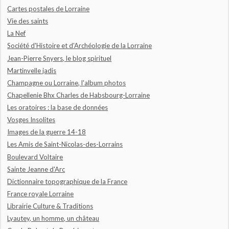
Cartes postales de Lorraine
Vie des saints
La Nef
Société d'Histoire et d'Archéologie de la Lorraine
Jean-Pierre Snyers, le blog spirituel
Martinvelle jadis
Champagne ou Lorraine, l'album photos
Chapellenie Bhx Charles de Habsbourg-Lorraine
Les oratoires : la base de données
Vosges Insolites
Images de la guerre 14-18
Les Amis de Saint-Nicolas-des-Lorrains
Boulevard Voltaire
Sainte Jeanne d'Arc
Dictionnaire topographique de la France
France royale Lorraine
Librairie Culture & Traditions
Lyautey, un homme, un château