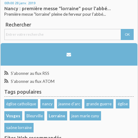
00h00
28
janv. 2019
Nancy : première messe "lorraine" pour l'abbé...
Première messe "lorraine" pleine de ferveur pour l'abbé...
Rechercher
S'abonner au flux RSS
S'abonner au flux ATOM
Tags populaires
église catholique
nancy
jeanne d'arc
grande guerre
église
Vosges
Bleurville
Lorraine
jean marie cuny
saône lorraine
Sites Web recommandés