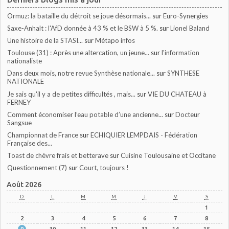
Ormuz: la bataille du détroit se joue désormais...
sur
Euro-Synergies
Saxe-Anhalt : l'AfD donnée à 43 % et le BSW à 5 %.
sur
Lionel Baland
Une histoire de la STASI...
sur
Métapo infos
Toulouse (31) : Après une altercation, un jeune...
sur
l'information
nationaliste
Dans deux mois, notre revue Synthèse nationale...
sur
SYNTHESE
NATIONALE
Je sais qu'il y a de petites difficultés , mais...
sur
VIE DU CHATEAU à
FERNEY
Comment économiser l’eau potable d’une ancienne...
sur
Docteur
Sangsue
Championnat de France
sur
ECHIQUIER LEMPDAIS - Fédération
Française des...
Toast de chèvre frais et betterave
sur
Cuisine Toulousaine et Occitane
Questionnement (7)
sur
Court, toujours !
Août 2026
D
L
M
M
J
V
S
1
2
3
4
5
6
7
8
9
10
11
12
13
14
15