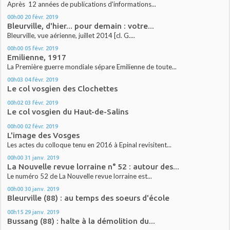
Après 12 années de publications d'informations...
00h00
20
févr. 2019
Bleurville, d'hier... pour demain : votre...
Bleurville, vue aérienne, juillet 2014 [cl. G....
00h00
05
févr. 2019
Emilienne, 1917
La Première guerre mondiale sépare Emilienne de toute...
00h03
04
févr. 2019
Le col vosgien des Clochettes
00h02
03
févr. 2019
Le col vosgien du Haut-de-Salins
00h00
02
févr. 2019
L'image des Vosges
Les actes du colloque tenu en 2016 à Epinal revisitent...
00h00
31
janv. 2019
La Nouvelle revue lorraine n° 52 : autour des...
Le numéro 52 de La Nouvelle revue lorraine est...
00h00
30
janv. 2019
Bleurville (88) : au temps des soeurs d'école
00h15
29
janv. 2019
Bussang (88) : halte à la démolition du...