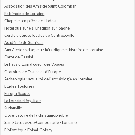
Association des Amis de Saint-Colomban
Patrimoine de Lorraine
Chapelle templière de Libdeau
Hôtel du Faune à Châtillon-sur-Saône
Cercle d'études locales de Contrexéville
Académie de Stanislas
Aux Alérions d'argent : héraldique et histoire de Lorraine
Carte de Cassini
Le Pays d'Epinal coeur des Vosges
Oratoires de France et d'Europe
Archéologie : actualité de l'archéologie en Lorraine
Etudes Touloises
Europa Scouts
La Lorraine Royaliste
Suriauville
Observatoire de la christianophobie
Saint-Jacques-de-Compostelle - Lorraine
Bibliothèque Epinal-Golbey