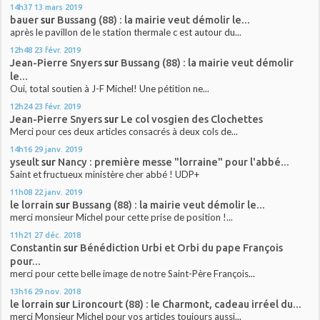
14h37
13
mars 2019
bauer
sur
Bussang (88) : la mairie veut démolir le...
après le pavillon de le station thermale c est autour du...
12h48
23
févr. 2019
Jean-Pierre Snyers
sur
Bussang (88) : la mairie veut démolir
le...
Oui, total soutien à J-F Michel! Une pétition ne...
12h24
23
févr. 2019
Jean-Pierre Snyers
sur
Le col vosgien des Clochettes
Merci pour ces deux articles consacrés à deux cols de...
14h16
29
janv. 2019
yseult
sur
Nancy : première messe "lorraine" pour l'abbé...
Saint et fructueux ministère cher abbé ! UDP+
11h08
22
janv. 2019
le lorrain
sur
Bussang (88) : la mairie veut démolir le...
merci monsieur Michel pour cette prise de position !...
11h21
27
déc. 2018
Constantin
sur
Bénédiction Urbi et Orbi du pape François
pour...
merci pour cette belle image de notre Saint-Père François...
13h16
29
nov. 2018
le lorrain
sur
Lironcourt (88) : le Charmont, cadeau irréel du...
merci Monsieur Michel pour vos articles toujours aussi...