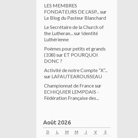
LES MEMBRES
FONDATEURS DE L'ASP...
sur
Le Blog du Pasteur Blanchard
Le Secrétaire de la Church of
the Lutheran...
sur
Identité
Luthérienne
Poèmes pour petits et grands
(338)
sur
ET POURQUOI
DONC ?
Activité de notre Compte ”X”...
sur
LAFAUTEAROUSSEAU
Championnat de France
sur
ECHIQUIER LEMPDAIS -
Fédération Française des...
Août 2026
D
L
M
M
J
V
S