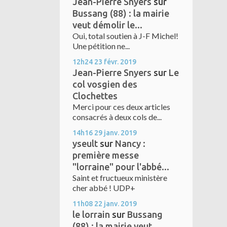
Jean-Pierre Snyers
sur
Bussang (88) : la mairie
veut démolir le...
Oui, total soutien à J-F Michel!
Une pétition ne...
12h24
23
févr. 2019
Jean-Pierre Snyers
sur
Le
col vosgien des
Clochettes
Merci pour ces deux articles
consacrés à deux cols de...
14h16
29
janv. 2019
yseult
sur
Nancy :
première messe
"lorraine" pour l'abbé...
Saint et fructueux ministère
cher abbé ! UDP+
11h08
22
janv. 2019
le lorrain
sur
Bussang
(88) : la mairie veut