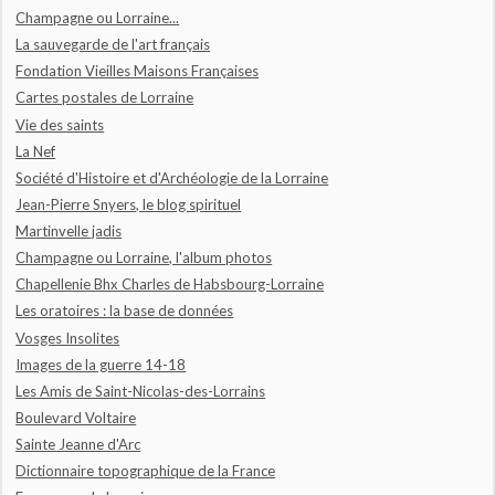
Champagne ou Lorraine...
La sauvegarde de l'art français
Fondation Vieilles Maisons Françaises
Cartes postales de Lorraine
Vie des saints
La Nef
Société d'Histoire et d'Archéologie de la Lorraine
Jean-Pierre Snyers, le blog spirituel
Martinvelle jadis
Champagne ou Lorraine, l'album photos
Chapellenie Bhx Charles de Habsbourg-Lorraine
Les oratoires : la base de données
Vosges Insolites
Images de la guerre 14-18
Les Amis de Saint-Nicolas-des-Lorrains
Boulevard Voltaire
Sainte Jeanne d'Arc
Dictionnaire topographique de la France