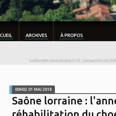
CUEIL
ARCHIVES
À PROPOS
La Nouvelle revue lorraine n° 49 : restauration de l'é
00H02
01
MAI 2018
Saône lorraine : l'ann
réhabilitation du cho