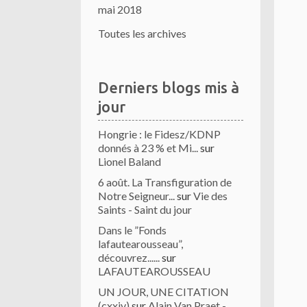
mai 2018
Toutes les archives
Derniers blogs mis à
jour
Hongrie : le Fidesz/KDNP
donnés à 23 % et Mi...
sur
Lionel Baland
6 août. La Transfiguration de
Notre Seigneur...
sur
Vie des
Saints - Saint du jour
Dans le ”Fonds
lafautearousseau”,
découvrez......
sur
LAFAUTEAROUSSEAU
UN JOUR, UNE CITATION
(cxxiv)
sur
Alain Van Praet -