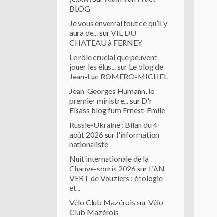
BLOG
Je vous enverrai tout ce qu’il y
aura de...
sur
VIE DU
CHATEAU à FERNEY
Le rôle crucial que peuvent
jouer les élus...
sur
Le blog de
Jean-Luc ROMERO-MICHEL
Jean-Georges Humann, le
premier ministre...
sur
D'r
Elsass blog fum Ernest-Emile
Russie-Ukraine : Bilan du 4
août 2026
sur
l'information
nationaliste
Nuit internationale de la
Chauve-souris 2026
sur
L'AN
VERT de Vouziers : écologie
et...
Vélo Club Mazérois
sur
Vélo
Club Mazèrois