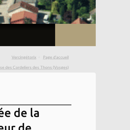
Vercingétorix
Page d'accueil
glise des Cordeliers des Thons (Vosges)
ée de la
eur de