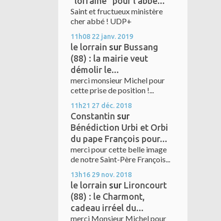
"lorraine" pour l'abbé...
Saint et fructueux ministère
cher abbé ! UDP+
11h08
22
janv. 2019
le lorrain
sur
Bussang
(88) : la mairie veut
démolir le...
merci monsieur Michel pour
cette prise de position !...
11h21
27
déc. 2018
Constantin
sur
Bénédiction Urbi et Orbi
du pape François pour...
merci pour cette belle image
de notre Saint-Père François...
13h16
29
nov. 2018
le lorrain
sur
Lironcourt
(88) : le Charmont,
cadeau irréel du...
merci Monsieur Michel pour