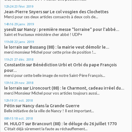
12h24
23
févr. 2019
Jean-Pierre Snyers
sur
Le col vosgien des Clochettes
Merci pour ces deux articles consacrés à deux cols de...
14h16
29
janv. 2019
yseult
sur
Nancy : première messe "lorraine" pour l'abbé...
Saint et fructueux ministère cher abbé ! UDP+
11h08
22
janv. 2019
le lorrain
sur
Bussang (88) : la mairie veut démolir le...
merci monsieur Michel pour cette prise de position !...
11h21
27
déc. 2018
Constantin
sur
Bénédiction Urbi et Orbi du pape François
pour...
merci pour cette belle image de notre Saint-Père François...
13h16
29
nov. 2018
le lorrain
sur
Lironcourt (88) : le Charmont, cadeau irréel du...
merci Monsieur Michel pour vos articles toujours aussi...
12h19
31
oct. 2018
Pétin
sur
Nancy dans la Grande Guerre
Belle initiative de la ville de Nancy ! Il est important...
08h15
18
oct. 2018
M. HULOT
sur
Brancourt (88) : le déluge du 26 juillet 1770
C'était déjà sûrement la faute au réchauffement...