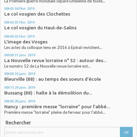
La Première guerre mondiale sépare Emilienne de toute...
00h03
04
févr. 2019
Le col vosgien des Clochettes
00h02
03
févr. 2019
Le col vosgien du Haut-de-Salins
00h00
02
févr. 2019
L'image des Vosges
Les actes du colloque tenu en 2016 à Epinal revisitent...
00h00
31
janv. 2019
La Nouvelle revue lorraine n° 52 : autour des...
Le numéro 52 de La Nouvelle revue lorraine est...
00h00
30
janv. 2019
Bleurville (88) : au temps des soeurs d'école
00h15
29
janv. 2019
Bussang (88) : halte à la démolition du...
00h00
28
janv. 2019
Nancy : première messe "lorraine" pour l'abbé...
Première messe "lorraine" pleine de ferveur pour l'abbé...
Rechercher