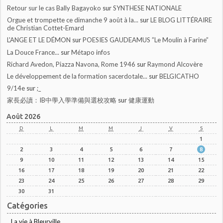
Retour sur le cas Bally Bagayoko
sur
SYNTHESE NATIONALE
Orgue et trompette ce dimanche 9 août à la...
sur
LE BLOG LITTÉRAIRE
de Christian Cottet-Emard
L'ANGE ET LE DÉMON
sur
POESIES GAUDEAMUS ”Le Moulin à Farine”
La Douce France...
sur
Métapo infos
Richard Avedon, Piazza Navona, Rome 1946
sur
Raymond Alcovère
Le développement de la formation sacerdotale...
sur
BELGICATHO
9/14e
sur
;_
家長必讀：IB中學入學準備與選校攻略
sur
健康運動
Août 2026
D
L
M
M
J
V
S
1
2
3
4
5
6
7
8
9
10
11
12
13
14
15
16
17
18
19
20
21
22
23
24
25
26
27
28
29
30
31
Catégories
La vie à Bleurville