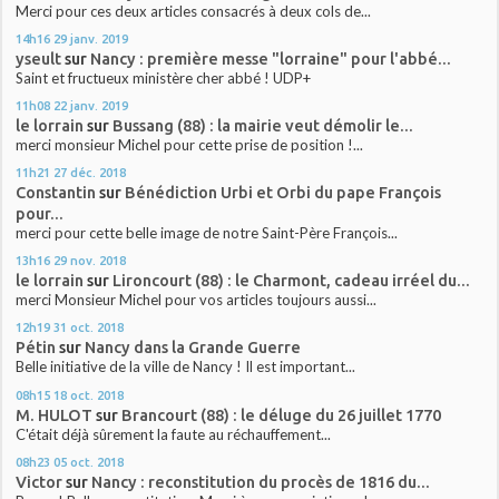
Merci pour ces deux articles consacrés à deux cols de...
14h16
29
janv. 2019
yseult
sur
Nancy : première messe "lorraine" pour l'abbé...
Saint et fructueux ministère cher abbé ! UDP+
11h08
22
janv. 2019
le lorrain
sur
Bussang (88) : la mairie veut démolir le...
merci monsieur Michel pour cette prise de position !...
11h21
27
déc. 2018
Constantin
sur
Bénédiction Urbi et Orbi du pape François
pour...
merci pour cette belle image de notre Saint-Père François...
13h16
29
nov. 2018
le lorrain
sur
Lironcourt (88) : le Charmont, cadeau irréel du...
merci Monsieur Michel pour vos articles toujours aussi...
12h19
31
oct. 2018
Pétin
sur
Nancy dans la Grande Guerre
Belle initiative de la ville de Nancy ! Il est important...
08h15
18
oct. 2018
M. HULOT
sur
Brancourt (88) : le déluge du 26 juillet 1770
C'était déjà sûrement la faute au réchauffement...
08h23
05
oct. 2018
Victor
sur
Nancy : reconstitution du procès de 1816 du...