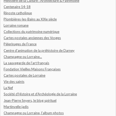
Ministère de la Culture : Architecture & Patrimoine
Centenaire 14-18
Riposte catholique
Plombières-les-Bains au XIXe siècle
Lorraine romane
Collections du patrimoine numérique
Cartes postales anciennes des Vosges
Pèlerinages de France
Centre d'animation de la préhistoire de Darney
Champagne ou Lorraine...
La sauvegarde de l'art français
Fondation Vieilles Maisons Françaises
Cartes postales de Lorraine
Vie des saints
La Nef
Société d'Histoire et d'Archéologie de la Lorraine
Jean-Pierre Snyers, le blog spirituel
Martinvelle jadis
Champagne ou Lorraine, l'album photos