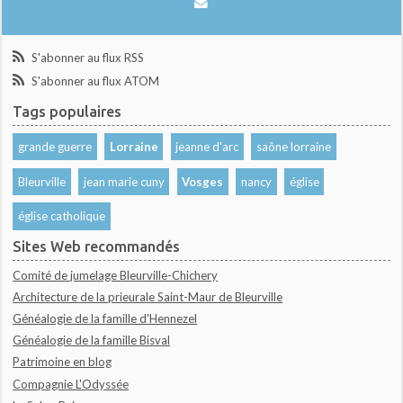
S'abonner au flux RSS
S'abonner au flux ATOM
Tags populaires
grande guerre
Lorraine
jeanne d'arc
saône lorraine
Bleurville
jean marie cuny
Vosges
nancy
église
église catholique
Sites Web recommandés
Comité de jumelage Bleurville-Chichery
Architecture de la prieurale Saint-Maur de Bleurville
Généalogie de la famille d'Hennezel
Généalogie de la famille Bisval
Patrimoine en blog
Compagnie L'Odyssée