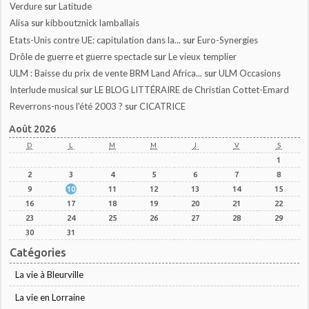
Verdure
sur
Latitude
Alisa
sur
kibboutznick lamballais
Etats-Unis contre UE: capitulation dans la...
sur
Euro-Synergies
Drôle de guerre et guerre spectacle
sur
Le vieux templier
ULM : Baisse du prix de vente BRM Land Africa...
sur
ULM Occasions
Interlude musical
sur
LE BLOG LITTÉRAIRE de Christian Cottet-Emard
Reverrons-nous l'été 2003 ?
sur
CICATRICE
Août 2026
D
L
M
M
J
V
S
1
2
3
4
5
6
7
8
9
10
11
12
13
14
15
16
17
18
19
20
21
22
23
24
25
26
27
28
29
30
31
Catégories
La vie à Bleurville
La vie en Lorraine