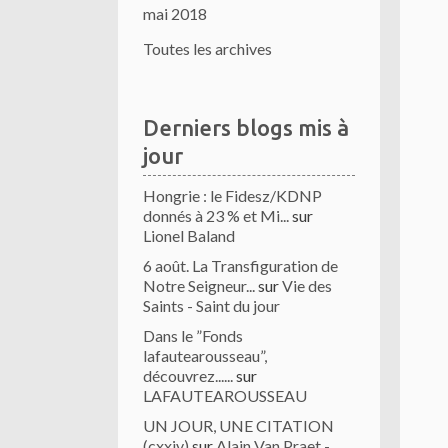
mai 2018
Toutes les archives
Derniers blogs mis à
jour
Hongrie : le Fidesz/KDNP
donnés à 23 % et Mi...
sur
Lionel Baland
6 août. La Transfiguration de
Notre Seigneur...
sur
Vie des
Saints - Saint du jour
Dans le ”Fonds
lafautearousseau”,
découvrez......
sur
LAFAUTEAROUSSEAU
UN JOUR, UNE CITATION
(cxxiv)
sur
Alain Van Praet -