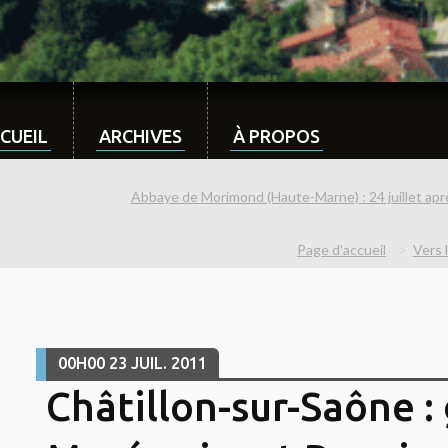
CUEIL
ARCHIVES
À PROPOS
Abbaye de Morimond (Haute-Marne) : 24 juillet après
Page d'accueil
Vers 
00H00
23
JUIL. 2011
Châtillon-sur-Saône :