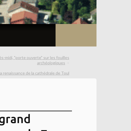
-midi, "porte ouverte" sur les fouilles
archéologiques
la renaissance de la cathédrale de Toul
 grand