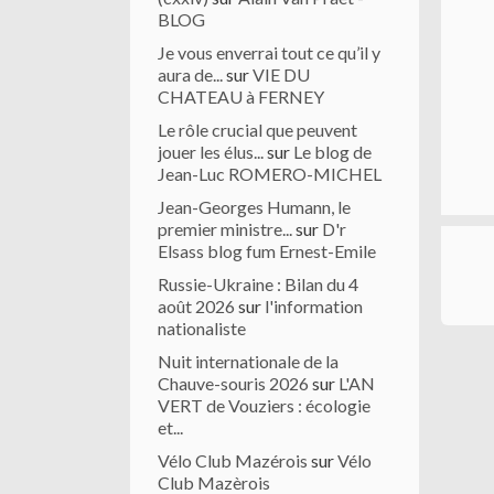
BLOG
Je vous enverrai tout ce qu’il y
aura de...
sur
VIE DU
CHATEAU à FERNEY
Le rôle crucial que peuvent
jouer les élus...
sur
Le blog de
Jean-Luc ROMERO-MICHEL
Jean-Georges Humann, le
premier ministre...
sur
D'r
Elsass blog fum Ernest-Emile
Russie-Ukraine : Bilan du 4
août 2026
sur
l'information
nationaliste
Nuit internationale de la
Chauve-souris 2026
sur
L'AN
VERT de Vouziers : écologie
et...
Vélo Club Mazérois
sur
Vélo
Club Mazèrois