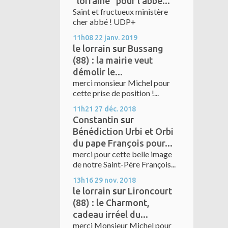
"lorraine" pour l'abbé...
Saint et fructueux ministère
cher abbé ! UDP+
11h08
22
janv. 2019
le lorrain
sur
Bussang
(88) : la mairie veut
démolir le...
merci monsieur Michel pour
cette prise de position !...
11h21
27
déc. 2018
Constantin
sur
Bénédiction Urbi et Orbi
du pape François pour...
merci pour cette belle image
de notre Saint-Père François...
13h16
29
nov. 2018
le lorrain
sur
Lironcourt
(88) : le Charmont,
cadeau irréel du...
merci Monsieur Michel pour