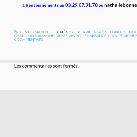
03.29.07.91.78
nathaliebonn
‡ Renseignements au
ou
LIEN PERMANENT
CATÉGORIES :
LA VIE EN SAÔNE LORRAINE
,
NOT
CHATILLON SUR SAONE
,
MUSÉE VIVANT
,
RENAISSANCE
,
GROUPE ARTHUS 
0
COMMENTAIRE
Les commentaires sont fermés.