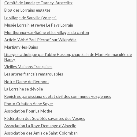
Comité de jumelage Darney-Austerlitz
Blog des Lorrains engagés
Le village de Sauville (Vosges)
Musée Lorrain et revue Le Pays Lorrain
Monthureux-sur-Saône et les villages du canton
Article "Abbé Paul Pierrat" sur Wikipédia
Martigny-les-Bains
Liturgie catholique par l'abbé Husson, chapelain de Marie-Immaculée de
Nancy
Vieilles Maisons Françaises
Les arbres français remarquables
Notre-Dame de Bermont
La Lorraine se dévoile
Registres paroissiaux et état civil des communes vosgiennes
Photo Création Anne Soyer
Association Pour La Mothe
Fédération des Sociétés savantes des Vosges
Association La Roye Demange d'Ainvelle
Association des Amis de Saint-Colomban