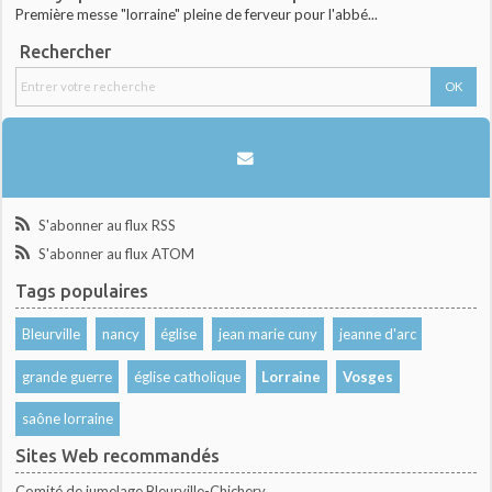
Première messe "lorraine" pleine de ferveur pour l'abbé...
Rechercher
S'abonner au flux RSS
S'abonner au flux ATOM
Tags populaires
Bleurville
nancy
église
jean marie cuny
jeanne d'arc
grande guerre
église catholique
Lorraine
Vosges
saône lorraine
Sites Web recommandés
Comité de jumelage Bleurville-Chichery