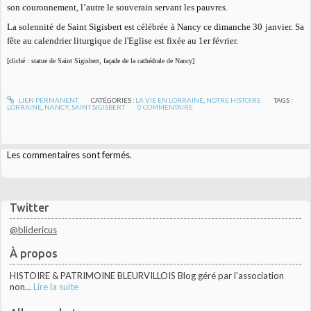
son couronnement, l’autre le souverain servant les pauvres.
La solennité de Saint Sigisbert est célébrée à Nancy ce dimanche 30 janvier. Sa
fête au calendrier liturgique de l'Eglise est fixée au 1er février.
[cliché : statue de Saint Sigisbert, façade de la cathédrale de Nancy]
LIEN PERMANENT
CATÉGORIES :
LA VIE EN LORRAINE
,
NOTRE HISTOIRE
TAGS :
LORRAINE
,
NANCY
,
SAINT SIGISBERT
0
COMMENTAIRE
Les commentaires sont fermés.
Twitter
@blidericus
À propos
HISTOIRE & PATRIMOINE BLEURVILLOIS Blog géré par l'association
non...
Lire la suite