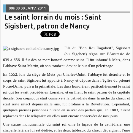
00H00
30
JANV. 2011
Le saint lorrain du mois : Saint
Sigisbert, patron de Nancy
Fils du "Bon Roi Dagobert", Sigisbert
(ou Sigebert) régna sur l’Austrasie de
639 à 656. Il fut dès sa mort honoré comme saint. Il fut inhumé à Metz, dans
l’abbaye Saint-Martin, où son tombeau devint le but d’un pèlerinage.
En 1552, lors du siège de Metz par Charles-Quint, l’abbaye fut détruite et le
corps de saint Sigisbert fut apporté à Nancy et déposé dans l’église du prieuré
Notre-Dame, puis à la primatiale. Les ducs honorèrent particulièrement le saint
roi qui les avait précédés en Lorraine, et en firent le saint patron de la capitale
ducale. Son corps, qui était conservé à la cathédrale dans la niche du chœur et
était resté intact depuis mille ans, fut profané à la Révolution. Cependant,
quelques pieuses personnes purent en sauver des parties qui, en 1803, furent
replacées dans le reliquaire où elles sont encore conservées de nos jours.
Une statue monumentale du saint roi orne la façade de la cathédrale, une
chapelle latérale lui est dédiée, et les deux tableaux du chœur dépeignent l’une