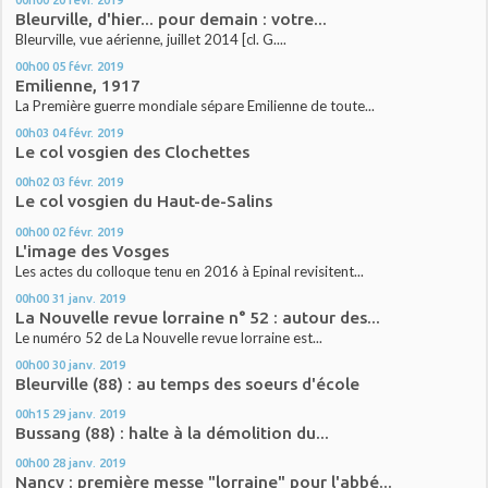
Bleurville, d'hier... pour demain : votre...
Bleurville, vue aérienne, juillet 2014 [cl. G....
00h00
05
févr. 2019
Emilienne, 1917
La Première guerre mondiale sépare Emilienne de toute...
00h03
04
févr. 2019
Le col vosgien des Clochettes
00h02
03
févr. 2019
Le col vosgien du Haut-de-Salins
00h00
02
févr. 2019
L'image des Vosges
Les actes du colloque tenu en 2016 à Epinal revisitent...
00h00
31
janv. 2019
La Nouvelle revue lorraine n° 52 : autour des...
Le numéro 52 de La Nouvelle revue lorraine est...
00h00
30
janv. 2019
Bleurville (88) : au temps des soeurs d'école
00h15
29
janv. 2019
Bussang (88) : halte à la démolition du...
00h00
28
janv. 2019
Nancy : première messe "lorraine" pour l'abbé...