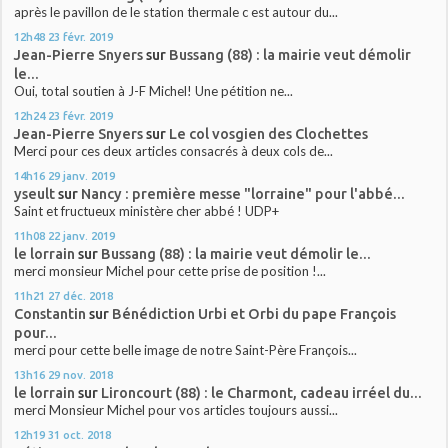
après le pavillon de le station thermale c est autour du...
12h48
23
févr. 2019
Jean-Pierre Snyers
sur
Bussang (88) : la mairie veut démolir
le...
Oui, total soutien à J-F Michel! Une pétition ne...
12h24
23
févr. 2019
Jean-Pierre Snyers
sur
Le col vosgien des Clochettes
Merci pour ces deux articles consacrés à deux cols de...
14h16
29
janv. 2019
yseult
sur
Nancy : première messe "lorraine" pour l'abbé...
Saint et fructueux ministère cher abbé ! UDP+
11h08
22
janv. 2019
le lorrain
sur
Bussang (88) : la mairie veut démolir le...
merci monsieur Michel pour cette prise de position !...
11h21
27
déc. 2018
Constantin
sur
Bénédiction Urbi et Orbi du pape François
pour...
merci pour cette belle image de notre Saint-Père François...
13h16
29
nov. 2018
le lorrain
sur
Lironcourt (88) : le Charmont, cadeau irréel du...
merci Monsieur Michel pour vos articles toujours aussi...
12h19
31
oct. 2018