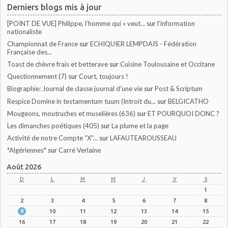
Derniers blogs mis à jour
[POINT DE VUE] Philippe, l’homme qui « veut...
sur
l'information
nationaliste
Championnat de France
sur
ECHIQUIER LEMPDAIS - Fédération
Française des...
Toast de chèvre frais et betterave
sur
Cuisine Toulousaine et Occitane
Questionnement (7)
sur
Court, toujours !
Biographie: Journal de classe journal d'une vie
sur
Post & Scriptum
Respice Domine in testamentum tuum (Introit du...
sur
BELGICATHO
Mougeons, moutruches et muselières (636)
sur
ET POURQUOI DONC ?
Les dimanches poétiques (405)
sur
La plume et la page
Activité de notre Compte ”X”...
sur
LAFAUTEAROUSSEAU
*Algériennes*
sur
Carré Verlaine
Août 2026
D
L
M
M
J
V
S
1
2
3
4
5
6
7
8
9
10
11
12
13
14
15
16
17
18
19
20
21
22