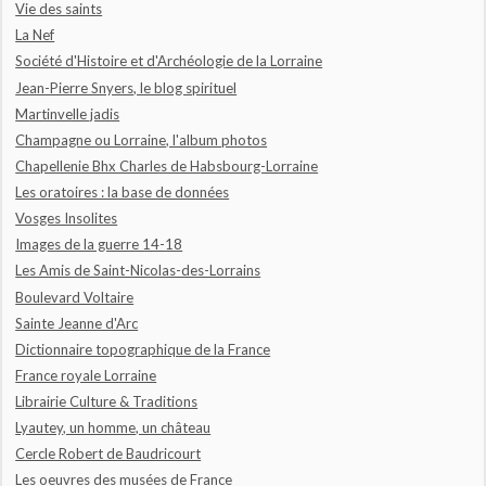
Vie des saints
La Nef
Société d'Histoire et d'Archéologie de la Lorraine
Jean-Pierre Snyers, le blog spirituel
Martinvelle jadis
Champagne ou Lorraine, l'album photos
Chapellenie Bhx Charles de Habsbourg-Lorraine
Les oratoires : la base de données
Vosges Insolites
Images de la guerre 14-18
Les Amis de Saint-Nicolas-des-Lorrains
Boulevard Voltaire
Sainte Jeanne d'Arc
Dictionnaire topographique de la France
France royale Lorraine
Librairie Culture & Traditions
Lyautey, un homme, un château
Cercle Robert de Baudricourt
Les oeuvres des musées de France