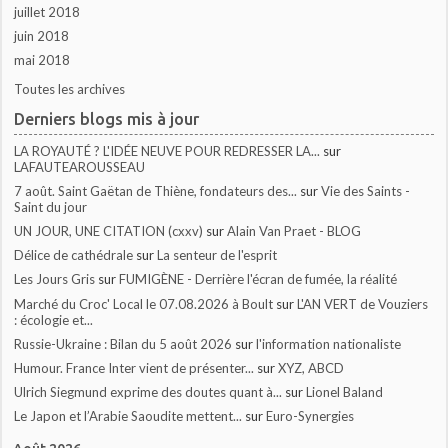
juillet 2018
juin 2018
mai 2018
Toutes les archives
Derniers blogs mis à jour
LA ROYAUTÉ ? L'IDÉE NEUVE POUR REDRESSER LA...
sur
LAFAUTEAROUSSEAU
7 août. Saint Gaëtan de Thiène, fondateurs des...
sur
Vie des Saints -
Saint du jour
UN JOUR, UNE CITATION (cxxv)
sur
Alain Van Praet - BLOG
Délice de cathédrale
sur
La senteur de l'esprit
Les Jours Gris
sur
FUMIGÈNE - Derrière l'écran de fumée, la réalité
Marché du Croc' Local le 07.08.2026 à Boult
sur
L'AN VERT de Vouziers
: écologie et...
Russie-Ukraine : Bilan du 5 août 2026
sur
l'information nationaliste
Humour. France Inter vient de présenter...
sur
XYZ, ABCD
Ulrich Siegmund exprime des doutes quant à...
sur
Lionel Baland
Le Japon et l’Arabie Saoudite mettent...
sur
Euro-Synergies