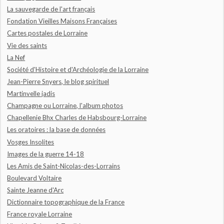
La sauvegarde de l'art français
Fondation Vieilles Maisons Françaises
Cartes postales de Lorraine
Vie des saints
La Nef
Société d'Histoire et d'Archéologie de la Lorraine
Jean-Pierre Snyers, le blog spirituel
Martinvelle jadis
Champagne ou Lorraine, l'album photos
Chapellenie Bhx Charles de Habsbourg-Lorraine
Les oratoires : la base de données
Vosges Insolites
Images de la guerre 14-18
Les Amis de Saint-Nicolas-des-Lorrains
Boulevard Voltaire
Sainte Jeanne d'Arc
Dictionnaire topographique de la France
France royale Lorraine