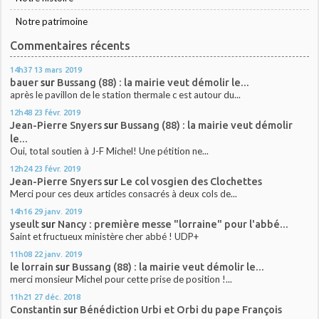
Notre patrimoine
Commentaires récents
14h37
13
mars 2019
bauer
sur
Bussang (88) : la mairie veut démolir le...
après le pavillon de le station thermale c est autour du...
12h48
23
févr. 2019
Jean-Pierre Snyers
sur
Bussang (88) : la mairie veut démolir
le...
Oui, total soutien à J-F Michel! Une pétition ne...
12h24
23
févr. 2019
Jean-Pierre Snyers
sur
Le col vosgien des Clochettes
Merci pour ces deux articles consacrés à deux cols de...
14h16
29
janv. 2019
yseult
sur
Nancy : première messe "lorraine" pour l'abbé...
Saint et fructueux ministère cher abbé ! UDP+
11h08
22
janv. 2019
le lorrain
sur
Bussang (88) : la mairie veut démolir le...
merci monsieur Michel pour cette prise de position !...
11h21
27
déc. 2018
Constantin
sur
Bénédiction Urbi et Orbi du pape François