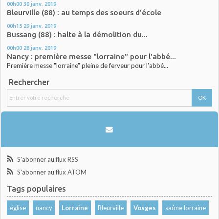
00h00
30
janv. 2019
Bleurville (88) : au temps des soeurs d'école
00h15
29
janv. 2019
Bussang (88) : halte à la démolition du...
00h00
28
janv. 2019
Nancy : première messe "lorraine" pour l'abbé...
Première messe "lorraine" pleine de ferveur pour l'abbé...
Rechercher
S'abonner au flux RSS
S'abonner au flux ATOM
Tags populaires
église
nancy
Lorraine
Bleurville
Vosges
saône lorraine