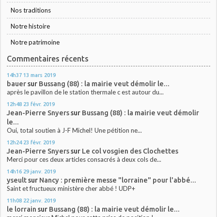
Nos traditions
Notre histoire
Notre patrimoine
Commentaires récents
14h37
13
mars 2019
bauer
sur
Bussang (88) : la mairie veut démolir le...
après le pavillon de le station thermale c est autour du...
12h48
23
févr. 2019
Jean-Pierre Snyers
sur
Bussang (88) : la mairie veut démolir
le...
Oui, total soutien à J-F Michel! Une pétition ne...
12h24
23
févr. 2019
Jean-Pierre Snyers
sur
Le col vosgien des Clochettes
Merci pour ces deux articles consacrés à deux cols de...
14h16
29
janv. 2019
yseult
sur
Nancy : première messe "lorraine" pour l'abbé...
Saint et fructueux ministère cher abbé ! UDP+
11h08
22
janv. 2019
le lorrain
sur
Bussang (88) : la mairie veut démolir le...