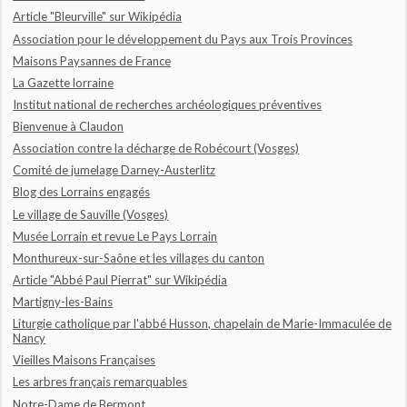
Article "Bleurville" sur Wikipédia
Association pour le développement du Pays aux Trois Provinces
Maisons Paysannes de France
La Gazette lorraine
Institut national de recherches archéologiques préventives
Bienvenue à Claudon
Association contre la décharge de Robécourt (Vosges)
Comité de jumelage Darney-Austerlitz
Blog des Lorrains engagés
Le village de Sauville (Vosges)
Musée Lorrain et revue Le Pays Lorrain
Monthureux-sur-Saône et les villages du canton
Article "Abbé Paul Pierrat" sur Wikipédia
Martigny-les-Bains
Liturgie catholique par l'abbé Husson, chapelain de Marie-Immaculée de
Nancy
Vieilles Maisons Françaises
Les arbres français remarquables
Notre-Dame de Bermont