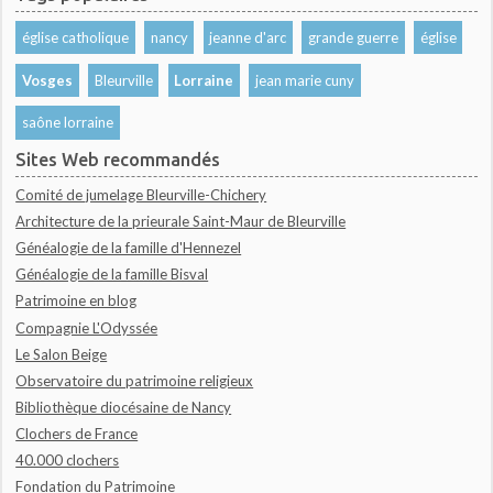
église catholique
nancy
jeanne d'arc
grande guerre
église
Vosges
Bleurville
Lorraine
jean marie cuny
saône lorraine
Sites Web recommandés
Comité de jumelage Bleurville-Chichery
Architecture de la prieurale Saint-Maur de Bleurville
Généalogie de la famille d'Hennezel
Généalogie de la famille Bisval
Patrimoine en blog
Compagnie L'Odyssée
Le Salon Beige
Observatoire du patrimoine religieux
Bibliothèque diocésaine de Nancy
Clochers de France
40.000 clochers
Fondation du Patrimoine