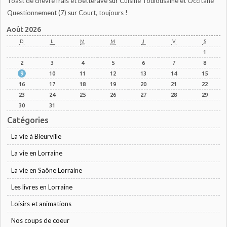
Toast de chèvre frais et betterave
sur
Cuisine Toulousaine et Occitane
Questionnement (7)
sur
Court, toujours !
Août 2026
D
L
M
M
J
V
S
1
2
3
4
5
6
7
8
9
10
11
12
13
14
15
16
17
18
19
20
21
22
23
24
25
26
27
28
29
30
31
Catégories
La vie à Bleurville
La vie en Lorraine
La vie en Saône Lorraine
Les livres en Lorraine
Loisirs et animations
Nos coups de coeur