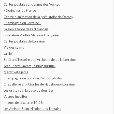
Cartes postales anciennes des Vosges
Pèlerinages de France
Centre d'animation de la préhistoire de Darney
Champagne ou Lorraine...
La sauvegarde de l'art français
Fondation Vieilles Maisons Françaises
Cartes postales de Lorraine
Vie des saints
La Nef
Société d'Histoire et d'Archéologie de la Lorraine
Jean-Pierre Snyers, le blog spirituel
Martinvelle jadis
Champagne ou Lorraine, l'album photos
Chapellenie Bhx Charles de Habsbourg-Lorraine
Les oratoires : la base de données
Vosges Insolites
Images de la guerre 14-18
Les Amis de Saint-Nicolas-des-Lorrains