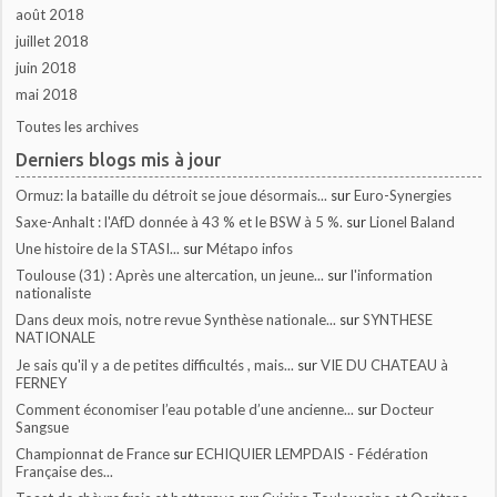
août 2018
juillet 2018
juin 2018
mai 2018
Toutes les archives
Derniers blogs mis à jour
Ormuz: la bataille du détroit se joue désormais...
sur
Euro-Synergies
Saxe-Anhalt : l'AfD donnée à 43 % et le BSW à 5 %.
sur
Lionel Baland
Une histoire de la STASI...
sur
Métapo infos
Toulouse (31) : Après une altercation, un jeune...
sur
l'information
nationaliste
Dans deux mois, notre revue Synthèse nationale...
sur
SYNTHESE
NATIONALE
Je sais qu'il y a de petites difficultés , mais...
sur
VIE DU CHATEAU à
FERNEY
Comment économiser l’eau potable d’une ancienne...
sur
Docteur
Sangsue
Championnat de France
sur
ECHIQUIER LEMPDAIS - Fédération
Française des...