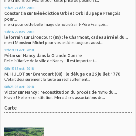
merci monsieur Michel pour cette prise de position !...
11h21
27
déc. 2018
Constantin
sur
Bénédiction Urbi et Orbi du pape François
pour...
merci pour cette belle image de notre Saint-Père François...
13h16
29
nov. 2018
le lorrain
sur
Lironcourt (88) : le Charmont, cadeau irréel du...
merci Monsieur Michel pour vos articles toujours aussi...
12h19
31
oct. 2018
Pétin
sur
Nancy dans la Grande Guerre
Belle initiative de la ville de Nancy ! Il est important...
08h15
18
oct. 2018
M. HULOT
sur
Brancourt (88) : le déluge du 26 juillet 1770
C'était déjà sûrement la faute au réchauffement...
08h23
05
oct. 2018
Victor
sur
Nancy : reconstitution du procès de 1816 du...
Bravo ! Belle reconstitution. Merci à ces associations de...
Carte