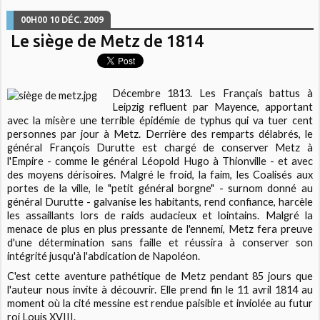
00H00
10
DÉC. 2009
Le siège de Metz de 1814
Décembre 1813. Les Français battus à
Leipzig refluent par Mayence, apportant
avec la misère une terrible épidémie de typhus qui va tuer cent
personnes par jour à Metz. Derrière des remparts délabrés, le
général François Durutte est chargé de conserver Metz à
l'Empire - comme le général Léopold Hugo à Thionville - et avec
des moyens dérisoires. Malgré le froid, la faim, les Coalisés aux
portes de la ville, le "petit général borgne" - surnom donné au
général Durutte - galvanise les habitants, rend confiance, harcèle
les assaillants lors de raids audacieux et lointains. Malgré la
menace de plus en plus pressante de l'ennemi, Metz fera preuve
d'une détermination sans faille et réussira à conserver son
intégrité jusqu'à l'abdication de Napoléon.
C'est cette aventure pathétique de Metz pendant 85 jours que
l'auteur nous invite à découvrir. Elle prend fin le 11 avril 1814 au
moment où la cité messine est rendue paisible et inviolée au futur
roi Louis XVIII.