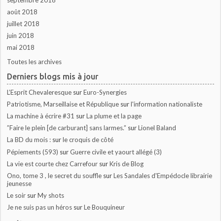
août 2018
juillet 2018
juin 2018
mai 2018
Toutes les archives
Derniers blogs mis à jour
L’Esprit Chevaleresque
sur
Euro-Synergies
Patriotisme, Marseillaise et République
sur
l'information nationaliste
La machine à écrire #31
sur
La plume et la page
”Faire le plein [de carburant] sans larmes.”
sur
Lionel Baland
La BD du mois :
sur
le croquis de côté
Pépiements (593)
sur
Guerre civile et yaourt allégé (3)
La vie est courte chez Carrefour
sur
Kris de Blog
Ono, tome 3 , le secret du souffle
sur
Les Sandales d'Empédocle librairie
jeunesse
Le soir
sur
My shots
Je ne suis pas un héros
sur
Le Bouquineur