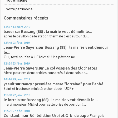
Notre histoire
Notre patrimoine
Commentaires récents
14h37
13
mars 2019
bauer
sur
Bussang (88) : la mairie veut démolir le...
après le pavillon de le station thermale c est autour du...
12h48
23
févr. 2019
Jean-Pierre Snyers
sur
Bussang (88) : la mairie veut démolir
le...
Oui, total soutien à J-F Michel! Une pétition ne...
12h24
23
févr. 2019
Jean-Pierre Snyers
sur
Le col vosgien des Clochettes
Merci pour ces deux articles consacrés à deux cols de...
14h16
29
janv. 2019
yseult
sur
Nancy : première messe "lorraine" pour l'abbé...
Saint et fructueux ministère cher abbé ! UDP+
11h08
22
janv. 2019
le lorrain
sur
Bussang (88) : la mairie veut démolir le...
merci monsieur Michel pour cette prise de position !...
11h21
27
déc. 2018
Constantin
sur
Bénédiction Urbi et Orbi du pape François