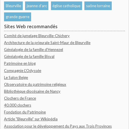
Bleurville
jeanne d'arc
église catholique
saône lorraine
grande guerre
Sites Web recommandés
Comité de jumelage Bleurville-Chichery
Architecture de la prieurale Saint-Maur de Bleurville
Généalogie de la famille d'Hennezel
Généalogie de la famille Bisval
Patrimoine en blog
Compagnie L'Odyssée
Le Salon Beige
Observatoire du patrimoine religieux
Bibliothèque diocésaine de Nancy
Clochers de France
40.000 clochers
Fondation du Patrimoine
Article "Bleurville" sur Wikipédia
Association pour le développement du Pays aux Trois Provinces