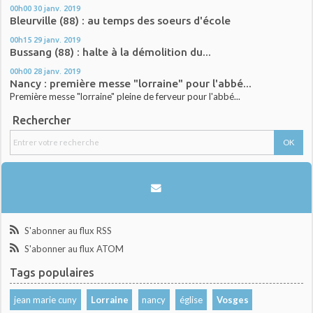
00h00
30
janv. 2019
Bleurville (88) : au temps des soeurs d'école
00h15
29
janv. 2019
Bussang (88) : halte à la démolition du...
00h00
28
janv. 2019
Nancy : première messe "lorraine" pour l'abbé...
Première messe "lorraine" pleine de ferveur pour l'abbé...
Rechercher
S'abonner au flux RSS
S'abonner au flux ATOM
Tags populaires
jean marie cuny
Lorraine
nancy
église
Vosges