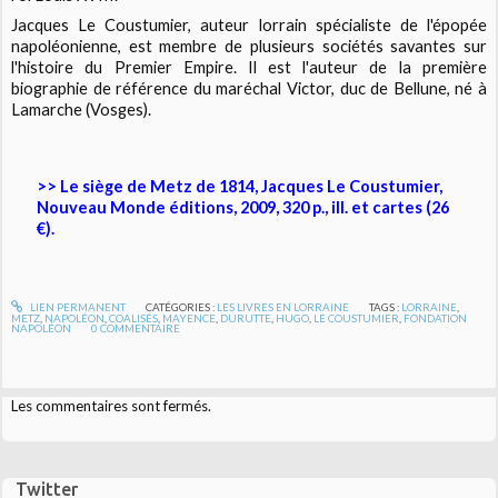
Jacques Le Coustumier, auteur lorrain spécialiste de l'épopée
napoléonienne, est membre de plusieurs sociétés savantes sur
l'histoire du Premier Empire. Il est l'auteur de la première
biographie de référence du maréchal Victor, duc de Bellune, né à
Lamarche (Vosges).
>> Le siège de Metz de 1814, Jacques Le Coustumier,
Nouveau Monde éditions, 2009, 320 p., ill. et cartes (26
€).
LIEN PERMANENT
CATÉGORIES :
LES LIVRES EN LORRAINE
TAGS :
LORRAINE
,
METZ
,
NAPOLÉON
,
COALISÉS
,
MAYENCE
,
DURUTTE
,
HUGO
,
LE COUSTUMIER
,
FONDATION
NAPOLÉON
0
COMMENTAIRE
Les commentaires sont fermés.
Twitter