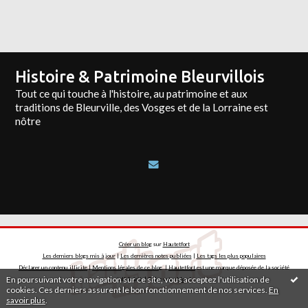
Histoire & Patrimoine Bleurvillois
Tout ce qui touche à l'histoire, au patrimoine et aux
traditions de Bleurville, des Vosges et de la Lorraine est
nôtre
Créer un blog
sur
Hautetfort
Les derniers blogs mis à jour
|
Les dernières notes publiées
|
Les tags les plus populaires
Déclarer un contenu illicite
|
Mentions légales de ce blog
|
Hautetfort
est une marque déposée de la société
En poursuivant votre navigation sur ce site, vous acceptez l'utilisation de
talkSpirit | Créez votre
blog
!
cookies. Ces derniers assurent le bon fonctionnement de nos services.
En
savoir plus
.