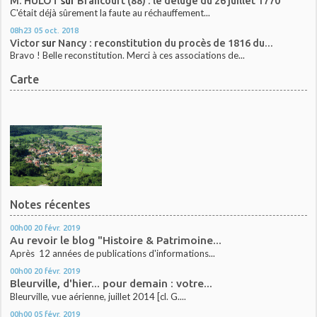
M. HULOT
sur
Brancourt (88) : le déluge du 26 juillet 1770
C'était déjà sûrement la faute au réchauffement...
08h23
05
oct. 2018
Victor
sur
Nancy : reconstitution du procès de 1816 du...
Bravo ! Belle reconstitution. Merci à ces associations de...
Carte
Notes récentes
00h00
20
févr. 2019
Au revoir le blog "Histoire & Patrimoine...
Après 12 années de publications d'informations...
00h00
20
févr. 2019
Bleurville, d'hier... pour demain : votre...
Bleurville, vue aérienne, juillet 2014 [cl. G....
00h00
05
févr. 2019