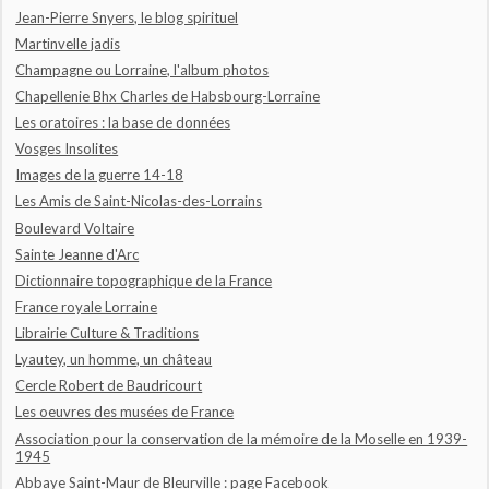
Jean-Pierre Snyers, le blog spirituel
Martinvelle jadis
Champagne ou Lorraine, l'album photos
Chapellenie Bhx Charles de Habsbourg-Lorraine
Les oratoires : la base de données
Vosges Insolites
Images de la guerre 14-18
Les Amis de Saint-Nicolas-des-Lorrains
Boulevard Voltaire
Sainte Jeanne d'Arc
Dictionnaire topographique de la France
France royale Lorraine
Librairie Culture & Traditions
Lyautey, un homme, un château
Cercle Robert de Baudricourt
Les oeuvres des musées de France
Association pour la conservation de la mémoire de la Moselle en 1939-
1945
Abbaye Saint-Maur de Bleurville : page Facebook