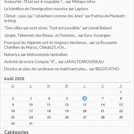
Insécurité : l'Etat est-il coupable ?...
sur
Métapo infos
Le bénéfice de l'immigration massive
sur
Lapinos
Climat : ceux qui ”rabâchent comme des ânes”
sur
Patrice de Plunkett :
le blog
”Des villes qui sont sûres. Tout est possible.”
sur
Lionel Baland
Jünger, Tallement des Réaux, et l'homme...
sur
Euro-Synergies
Pourquoi les Algérien ont-ils toujours tendance...
sur
Le Royaume
Chérifien du Maroc, Chihab25.«On...
Nahariya
sur
kibboutznick lamballais
Activité de notre Compte ”X”...
sur
LAFAUTEAROUSSEAU
De plus en plus de cardinaux ne maîtrisent plus...
sur
BELGICATHO
Août 2026
D
L
M
M
J
V
S
1
2
3
4
5
6
7
8
9
10
11
12
13
14
15
16
17
18
19
20
21
22
23
24
25
26
27
28
29
30
31
Catégories