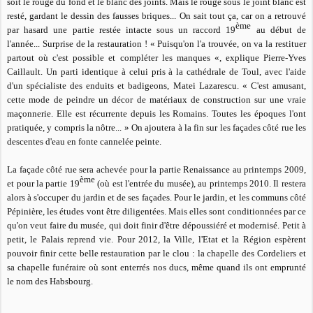
soit le rouge du fond et le blanc des joints. Mais le rouge sous le joint blanc est
resté, gardant le dessin des fausses briques... On sait tout ça, car on a retrouvé
ème
par hasard une partie restée intacte sous un raccord 19
au début de
l'année... Surprise de la restauration ! «
Puisqu'on l'a trouvée, on va la restituer
partout où c'est possible et compléter les manques «,
explique Pierre-Yves
Caillault. Un parti identique à celui pris à la cathédrale de Toul, avec l'aide
d'un spécialiste des enduits et badigeons, Matei Lazarescu. «
C'est amusant,
cette mode de peindre un décor de matériaux de construction sur une vraie
maçonnerie. Elle est récurrente depuis les Romains. Toutes les époques l'ont
pratiquée, y compris la nôtre... »
On ajoutera à la fin sur les façades côté rue les
descentes d'eau en fonte cannelée peinte.
La façade côté rue sera achevée pour la partie Renaissance au printemps 2009,
ème
et pour la partie 19
(où est l'entrée du musée), au printemps 2010. Il restera
alors à s'occuper du jardin et de ses façades. Pour le jardin, et les communs côté
Pépinière, les études vont être diligentées. Mais elles sont conditionnées par ce
qu'on veut faire du musée, qui doit finir d'être dépoussiéré et modernisé. Petit à
petit, le Palais reprend vie. Pour 2012, la Ville, l'Etat et la Région espèrent
pouvoir finir cette belle restauration par le clou : la chapelle des Cordeliers et
sa chapelle funéraire où sont enterrés nos ducs, même quand ils ont emprunté
le nom des Habsbourg.