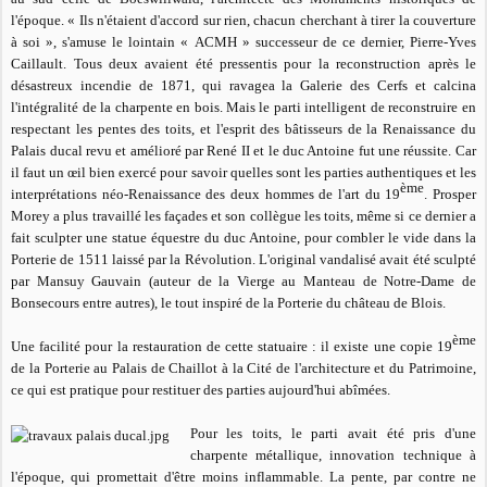
l'époque. «
Ils n'étaient d'accord sur rien, chacun cherchant à tirer la couverture
à soi »
, s'amuse le lointain «
ACMH »
successeur de ce dernier, Pierre-Yves
Caillault. Tous deux avaient été pressentis pour la reconstruction après le
désastreux incendie de 1871, qui ravagea la Galerie des Cerfs et calcina
l'intégralité de la charpente en bois. Mais le parti intelligent de reconstruire en
respectant les pentes des toits, et l'esprit des bâtisseurs de la Renaissance du
Palais ducal revu et amélioré par René II et le duc Antoine fut une réussite. Car
il faut un œil bien exercé pour savoir quelles sont les parties authentiques et les
ème
interprétations néo-Renaissance des deux hommes de l'art du 19
. Prosper
Morey a plus travaillé les façades et son collègue les toits, même si ce dernier a
fait sculpter une statue équestre du duc Antoine, pour combler le vide dans la
Porterie de 1511 laissé par la Révolution. L'original vandalisé avait été sculpté
par Mansuy Gauvain (auteur de la Vierge au Manteau de Notre-Dame de
Bonsecours entre autres), le tout inspiré de la Porterie du château de Blois.
ème
Une facilité pour la restauration de cette statuaire : il existe une copie 19
de la Porterie au Palais de Chaillot à la Cité de l'architecture et du Patrimoine,
ce qui est pratique pour restituer des parties aujourd'hui abîmées.
Pour les toits, le parti avait été pris d'une
charpente métallique, innovation technique à
l'époque, qui promettait d'être moins inflammable. La pente, par contre ne