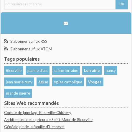
S'abonner au flux RSS
S'abonner au flux ATOM
Tags populaires
Bleurville
jeanne d'arc
saône lorraine
Lorraine
nancy
jean marie cuny
église
église catholique
Vosges
grande guerre
Sites Web recommandés
Comité de jumelage Bleurville-Chichery
Architecture de la prieurale Saint-Maur de Bleurville
Généalogie de la famille d'Hennezel