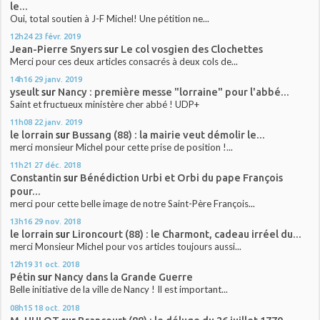
le...
Oui, total soutien à J-F Michel! Une pétition ne...
12h24
23
févr. 2019
Jean-Pierre Snyers
sur
Le col vosgien des Clochettes
Merci pour ces deux articles consacrés à deux cols de...
14h16
29
janv. 2019
yseult
sur
Nancy : première messe "lorraine" pour l'abbé...
Saint et fructueux ministère cher abbé ! UDP+
11h08
22
janv. 2019
le lorrain
sur
Bussang (88) : la mairie veut démolir le...
merci monsieur Michel pour cette prise de position !...
11h21
27
déc. 2018
Constantin
sur
Bénédiction Urbi et Orbi du pape François
pour...
merci pour cette belle image de notre Saint-Père François...
13h16
29
nov. 2018
le lorrain
sur
Lironcourt (88) : le Charmont, cadeau irréel du...
merci Monsieur Michel pour vos articles toujours aussi...
12h19
31
oct. 2018
Pétin
sur
Nancy dans la Grande Guerre
Belle initiative de la ville de Nancy ! Il est important...
08h15
18
oct. 2018