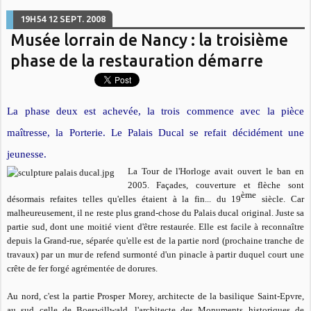
19H54
12
SEPT. 2008
Musée lorrain de Nancy : la troisième
phase de la restauration démarre
La phase deux est achevée, la trois commence avec la pièce
maîtresse, la Porterie. Le Palais Ducal se refait décidément une
jeunesse.
La Tour de l'Horloge avait ouvert le ban en
2005. Façades, couverture et flèche sont
ème
désormais refaites telles qu'elles étaient à la fin... du 19
siècle. Car
malheureusement, il ne reste plus grand-chose du Palais ducal original. Juste sa
partie sud, dont une moitié vient d'être restaurée. Elle est facile à reconnaître
depuis la Grand-rue, séparée qu'elle est de la partie nord (prochaine tranche de
travaux) par un mur de refend surmonté d'un pinacle à partir duquel court une
crête de fer forgé agrémentée de dorures.
Au nord, c'est la partie Prosper Morey, architecte de la basilique Saint-Epvre,
au sud celle de Boeswillwald, l'architecte des Monuments historiques de