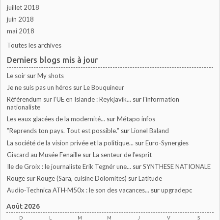
juillet 2018
juin 2018
mai 2018
Toutes les archives
Derniers blogs mis à jour
Le soir
sur
My shots
Je ne suis pas un héros
sur
Le Bouquineur
Référendum sur l’UE en Islande : Reykjavik...
sur
l'information
nationaliste
Les eaux glacées de la modernité...
sur
Métapo infos
”Reprends ton pays. Tout est possible.”
sur
Lionel Baland
La société de la vision privée et la politique...
sur
Euro-Synergies
Giscard au Musée Fenaille
sur
La senteur de l'esprit
Ile de Groix : le journaliste Erik Tegnér une...
sur
SYNTHESE NATIONALE
Rouge sur Rouge (Sara, cuisine Dolomites)
sur
Latitude
Audio‑Technica ATH‑M50x : le son des vacances...
sur
upgradepc
Août 2026
D
L
M
M
J
V
S