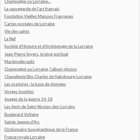
Champagne ou Lorraine...
La sauvegarde de l'art français
Fondation Vieilles Maisons Françaises
Cartes postales de Lorraine
Vie des saints
La Nef
Société d'Histoire et d'Archéologie de la Lorraine
Jean-Pierre Snyers, le blog spirituel
Martinvelle jadis
Champagne ou Lorraine, l'album photos
Chapellenie Bhx Charles de Habsbourg-Lorraine
Les oratoires : la base de données
Vosges Insolites
Images de la guerre 14-18
Les Amis de Saint-Nicolas-des-Lorrains
Boulevard Voltaire
Sainte Jeanne d'Arc
Dictionnaire topographique de la France
France royale Lorraine