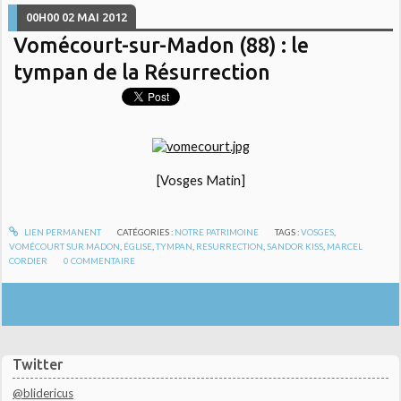
00H00
02
MAI 2012
Vomécourt-sur-Madon (88) : le
tympan de la Résurrection
[Vosges Matin]
LIEN PERMANENT
CATÉGORIES :
NOTRE PATRIMOINE
TAGS :
VOSGES
,
VOMÉCOURT SUR MADON
,
ÉGLISE
,
TYMPAN
,
RESURRECTION
,
SANDOR KISS
,
MARCEL
CORDIER
0
COMMENTAIRE
Twitter
@blidericus