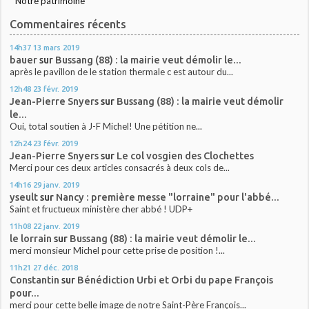
Notre patrimoine
Commentaires récents
14h37
13
mars 2019
bauer
sur
Bussang (88) : la mairie veut démolir le...
après le pavillon de le station thermale c est autour du...
12h48
23
févr. 2019
Jean-Pierre Snyers
sur
Bussang (88) : la mairie veut démolir
le...
Oui, total soutien à J-F Michel! Une pétition ne...
12h24
23
févr. 2019
Jean-Pierre Snyers
sur
Le col vosgien des Clochettes
Merci pour ces deux articles consacrés à deux cols de...
14h16
29
janv. 2019
yseult
sur
Nancy : première messe "lorraine" pour l'abbé...
Saint et fructueux ministère cher abbé ! UDP+
11h08
22
janv. 2019
le lorrain
sur
Bussang (88) : la mairie veut démolir le...
merci monsieur Michel pour cette prise de position !...
11h21
27
déc. 2018
Constantin
sur
Bénédiction Urbi et Orbi du pape François
pour...
merci pour cette belle image de notre Saint-Père François...