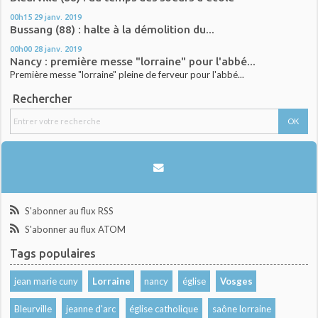
00h15
29
janv. 2019
Bussang (88) : halte à la démolition du...
00h00
28
janv. 2019
Nancy : première messe "lorraine" pour l'abbé...
Première messe "lorraine" pleine de ferveur pour l'abbé...
Rechercher
S'abonner au flux RSS
S'abonner au flux ATOM
Tags populaires
jean marie cuny
Lorraine
nancy
église
Vosges
Bleurville
jeanne d'arc
église catholique
saône lorraine