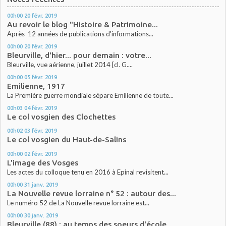
00h00
20
févr. 2019
Au revoir le blog "Histoire & Patrimoine...
Après 12 années de publications d'informations...
00h00
20
févr. 2019
Bleurville, d'hier... pour demain : votre...
Bleurville, vue aérienne, juillet 2014 [cl. G....
00h00
05
févr. 2019
Emilienne, 1917
La Première guerre mondiale sépare Emilienne de toute...
00h03
04
févr. 2019
Le col vosgien des Clochettes
00h02
03
févr. 2019
Le col vosgien du Haut-de-Salins
00h00
02
févr. 2019
L'image des Vosges
Les actes du colloque tenu en 2016 à Epinal revisitent...
00h00
31
janv. 2019
La Nouvelle revue lorraine n° 52 : autour des...
Le numéro 52 de La Nouvelle revue lorraine est...
00h00
30
janv. 2019
Bleurville (88) : au temps des soeurs d'école