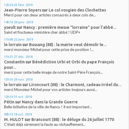
12h24
23
févr. 2019
Jean-Pierre Snyers
sur
Le col vosgien des Clochettes
Merci pour ces deux articles consacrés à deux cols de...
14h16
29
janv. 2019
yseult
sur
Nancy : première messe "lorraine" pour l'abbé...
Saint et fructueux ministère cher abbé ! UDP+
11h08
22
janv. 2019
le lorrain
sur
Bussang (88) : la mairie veut démolir le...
merci monsieur Michel pour cette prise de position !...
11h21
27
déc. 2018
Constantin
sur
Bénédiction Urbi et Orbi du pape François
pour...
merci pour cette belle image de notre Saint-Père François...
13h16
29
nov. 2018
le lorrain
sur
Lironcourt (88) : le Charmont, cadeau irréel du...
merci Monsieur Michel pour vos articles toujours aussi...
12h19
31
oct. 2018
Pétin
sur
Nancy dans la Grande Guerre
Belle initiative de la ville de Nancy ! Il est important...
08h15
18
oct. 2018
M. HULOT
sur
Brancourt (88) : le déluge du 26 juillet 1770
C'était déjà sûrement la faute au réchauffement...