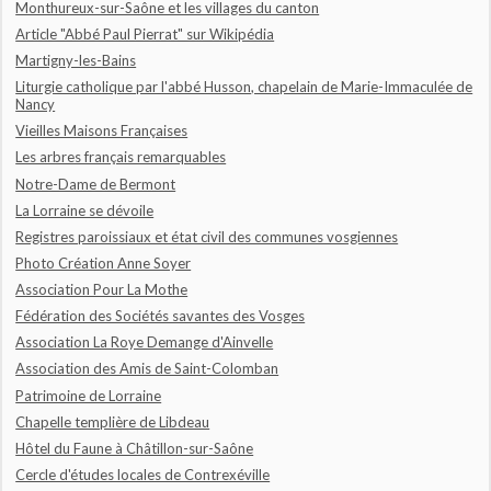
Monthureux-sur-Saône et les villages du canton
Article "Abbé Paul Pierrat" sur Wikipédia
Martigny-les-Bains
Liturgie catholique par l'abbé Husson, chapelain de Marie-Immaculée de
Nancy
Vieilles Maisons Françaises
Les arbres français remarquables
Notre-Dame de Bermont
La Lorraine se dévoile
Registres paroissiaux et état civil des communes vosgiennes
Photo Création Anne Soyer
Association Pour La Mothe
Fédération des Sociétés savantes des Vosges
Association La Roye Demange d'Ainvelle
Association des Amis de Saint-Colomban
Patrimoine de Lorraine
Chapelle templière de Libdeau
Hôtel du Faune à Châtillon-sur-Saône
Cercle d'études locales de Contrexéville