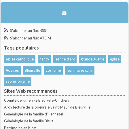
S'abonner au flux RSS
S'abonner au flux ATOM
Tags populaires
église catholique
nancy
jeanne d'arc
grande guerre
église
Vosges
Bleurville
Lorraine
jean marie cuny
saône lorraine
Sites Web recommandés
Comité de jumelage Bleurville-Chichery
Architecture de la prieurale Saint-Maur de Bleurville
Généalogie de la famille d'Hennezel
Généalogie de la famille Bisval
Patrimoine en blog