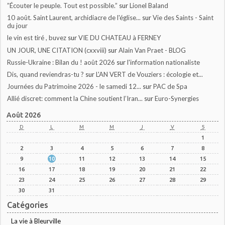
”Écouter le peuple. Tout est possible.”
sur
Lionel Baland
10 août. Saint Laurent, archidiacre de l'église...
sur
Vie des Saints - Saint
du jour
le vin est tiré , buvez
sur
VIE DU CHATEAU à FERNEY
UN JOUR, UNE CITATION (cxxviii)
sur
Alain Van Praet - BLOG
Russie-Ukraine : Bilan du ! août 2026
sur
l'information nationaliste
Dis, quand reviendras-tu ?
sur
L'AN VERT de Vouziers : écologie et...
Journées du Patrimoine 2026 - le samedi 12...
sur
PAC de Spa
Allié discret: comment la Chine soutient l’Iran...
sur
Euro-Synergies
Août 2026
D
L
M
M
J
V
S
1
2
3
4
5
6
7
8
9
10
11
12
13
14
15
16
17
18
19
20
21
22
23
24
25
26
27
28
29
30
31
Catégories
La vie à Bleurville