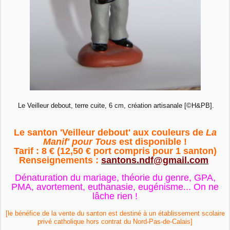
Le Veilleur debout, terre cuite, 6 cm, création artisanale [©H&PB].
Le santon 'Veilleur debout' aux couleurs de
La
Manif' pour Tous
est disponible !
Tarif : 8 € (
12,50 € port compris pour 1 santon)
Renseignements :
santons.ndf@gmail.com
Dénaturation du mariage, théorie du genre, GPA,
PMA, avortement, euthanasie, eugénisme... On ne
lâche rien !
[le bénéfice de la vente du santon est destiné à un établissement scolaire
privé catholique hors contrat du Nord-Pas-de-Calais]