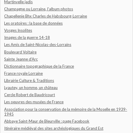
Martinvelle jadis
Champagne ou Lorraine, l'album photos
Chapellenie Bhx Charles de Habsbourg-Lorraine
Les oratoires : la base de données
Vosges Insolites
Images de la guerre 14-18
Les Amis de Saint-Nicolas-des-Lorrains
Boulevard Voltaire
Sainte Jeanne d'Arc
Dictionnaire topographique de la France
France royale Lorraine
Librairie Culture & Traditions
Lyautey, un homme, un château
Cercle Robert de Baudricourt
Les oeuvres des musées de France
Association pour la conservation de la mémoire de la Moselle en 1939-
1945
Abbaye Saint-Maur de Bleurville : page Facebook
Itinéraire médiéval des sites archéologiques du Grand Est