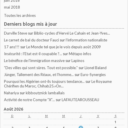
juin 2018
mai 2018
Toutes les archives
Derniers blogs mis à jour
Durville Steve
sur
Biblio-cycles d'Hervé Le Cahain et Jean-Yves...
Le carnet de bal du docteur Fauci
sur
l'information nationaliste
17 ans!!!
sur
Le Monde tel que je le vois depuis août 2009
Insécurité : l'Etat est-il coupable ?...
sur
Métapo infos
Le bénéfice de l'immigration massive
sur
Lapinos
”Des villes qui sont sûres. Tout est possible.”
sur
Lionel Baland
Jünger, Tallement des Réaux, et l'homme...
sur
Euro-Synergies
Pourquoi les Algérien ont-ils toujours tendance...
sur
Le Royaume
Chérifien du Maroc, Chihab25.«On...
Nahariya
sur
kibboutznick lamballais
Activité de notre Compte ”X”...
sur
LAFAUTEAROUSSEAU
Août 2026
D
L
M
M
J
V
S
1
2
3
4
5
6
7
8