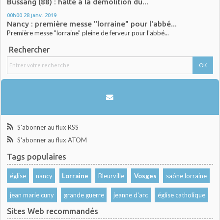
Bussang (88) : halte à la démolition du...
00h00
28
janv. 2019
Nancy : première messe "lorraine" pour l'abbé...
Première messe "lorraine" pleine de ferveur pour l'abbé...
Rechercher
S'abonner au flux RSS
S'abonner au flux ATOM
Tags populaires
église
nancy
Lorraine
Bleurville
Vosges
saône lorraine
jean marie cuny
grande guerre
jeanne d'arc
église catholique
Sites Web recommandés