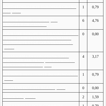
PARTI FÉDÉRALISTE EUROPÉEN GRAND
1
0,79
EST (LDIV)
CHOISIR NOTRE EUROPE (PS –
6
4,76
RADICAUX DE GAUCHE)
POUR UNE EUROPE DES TRAVAILLEURES
0
0,00
ET DES PEUPLES ENVOYONS VALSER
L'AUSTÉRITÉ ET LE GOUVERNEMENT!
(LEXG)
UDI MODEM LES EUROPEENS. LISTE
4
3,17
SOUTENUE PAR FRANÇOIS BAYROU ET
JEAN-LOUIS BORLOO (LUC)
ALLIANCE ECOLOGISTE INDEPENDANTE
1
0,79
(LDIV)
CITOYENS DU VOTE BLANC (LDIV)
0
0,00
FORCE VIE (LDVD)
2
1,59
ESPÉRANTO LANGUE COMMUNE
1
0,79