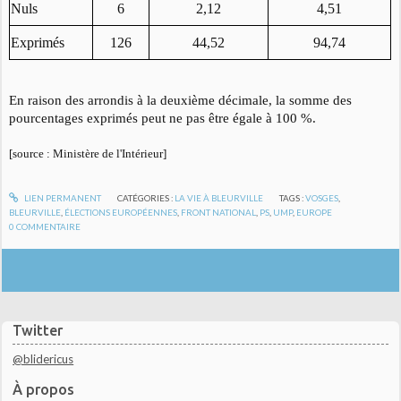
Nuls
6
2,12
4,51
Exprimés
126
44,52
94,74
En raison des arrondis à la deuxième décimale, la somme des
pourcentages exprimés peut ne pas être égale à 100 %.
[source : Ministère de l'Intérieur]
LIEN PERMANENT
CATÉGORIES :
LA VIE À BLEURVILLE
TAGS :
VOSGES
,
BLEURVILLE
,
ÉLECTIONS EUROPÉENNES
,
FRONT NATIONAL
,
PS
,
UMP
,
EUROPE
0
COMMENTAIRE
Twitter
@blidericus
À propos