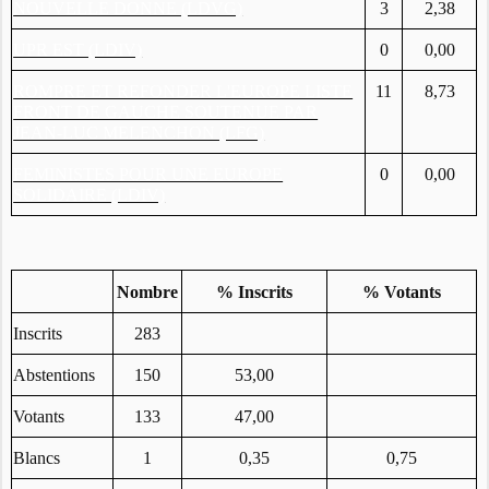
NOUVELLE DONNE (LDVG)
3
2,38
UPR EST (LDIV)
0
0,00
ROMPRE ET REFONDER L'EUROPE LISTE
11
8,73
FRONT DE GAUCHE SOUTENUE PAR
JEAN-LUC MELENCHON (LFG)
FEMINISTES POUR UNE EUROPE
0
0,00
SOLIDAIRE (LDIV)
Nombre
% Inscrits
% Votants
Inscrits
283
Abstentions
150
53,00
Votants
133
47,00
Blancs
1
0,35
0,75