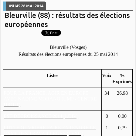
09H45
26
MAI 2014
Bleurville (88) : résultats des élections
européennes
Bleurville (Vosges)
Résultats des élections européennes du 25 mai 2014
Listes
Voix
%
Exprimés
POUR LA FRANCE, AGIR EN EUROPE
34
26,98
AVEC NADINE MORANO (UMP - CENTRE
DROIT)
EST DÉCROISSANCE 2014 (LDIV)
0
0,00
LUTTE OUVRIERE FAIRE ENTENDRE LE
1
0,79
CAMP DES TRAVAILLEURS (LEXG)