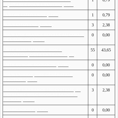
EQUITABLE POUR L'EUROPE (LDIV)
EUROPE CITOYENNE (LDIV)
1
0,79
NOUS CITOYENS (LDVD)
3
2,38
POUR UNE FRANCE ROYALE AU COEUR
0
0,00
DE L'EUROPE (LDVD)
LISTE BLEU MARINE - NON A
55
43,65
BRUXELLES, OUI A LA FRANCE (FN)
LISTE EUROPE ECOLOGIE (LVEC)
0
0,00
POUR L'UNION, UNE GÉNÉRATION
0
0,00
D'ACTION! (LDIV)
DEBOUT LA FRANCE ! NI SYSTEME, NI
3
2,38
EXTREMES AVEC NICOLAS DUPONT-
AIGNAN (LDVD)
COMMUNISTES (LEXG)
0
0,00