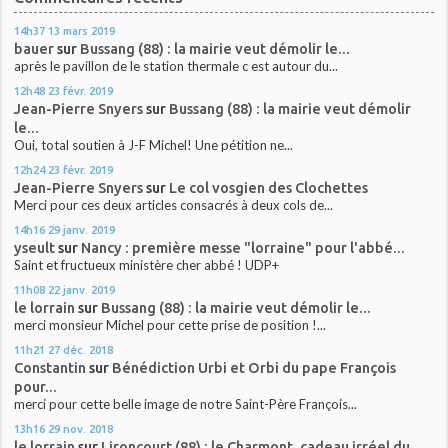
14h37
13
mars 2019
bauer
sur
Bussang (88) : la mairie veut démolir le...
après le pavillon de le station thermale c est autour du...
12h48
23
févr. 2019
Jean-Pierre Snyers
sur
Bussang (88) : la mairie veut démolir
le...
Oui, total soutien à J-F Michel! Une pétition ne...
12h24
23
févr. 2019
Jean-Pierre Snyers
sur
Le col vosgien des Clochettes
Merci pour ces deux articles consacrés à deux cols de...
14h16
29
janv. 2019
yseult
sur
Nancy : première messe "lorraine" pour l'abbé...
Saint et fructueux ministère cher abbé ! UDP+
11h08
22
janv. 2019
le lorrain
sur
Bussang (88) : la mairie veut démolir le...
merci monsieur Michel pour cette prise de position !...
11h21
27
déc. 2018
Constantin
sur
Bénédiction Urbi et Orbi du pape François
pour...
merci pour cette belle image de notre Saint-Père François...
13h16
29
nov. 2018
le lorrain
sur
Lironcourt (88) : le Charmont, cadeau irréel du...