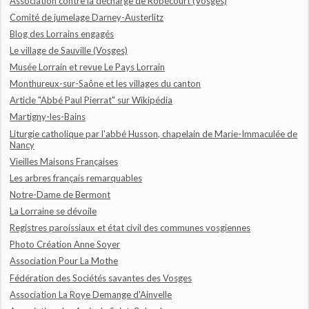
Association contre la décharge de Robécourt (Vosges)
Comité de jumelage Darney-Austerlitz
Blog des Lorrains engagés
Le village de Sauville (Vosges)
Musée Lorrain et revue Le Pays Lorrain
Monthureux-sur-Saône et les villages du canton
Article "Abbé Paul Pierrat" sur Wikipédia
Martigny-les-Bains
Liturgie catholique par l'abbé Husson, chapelain de Marie-Immaculée de
Nancy
Vieilles Maisons Françaises
Les arbres français remarquables
Notre-Dame de Bermont
La Lorraine se dévoile
Registres paroissiaux et état civil des communes vosgiennes
Photo Création Anne Soyer
Association Pour La Mothe
Fédération des Sociétés savantes des Vosges
Association La Roye Demange d'Ainvelle