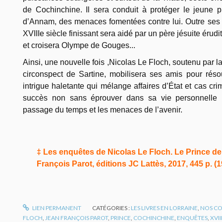
de Cochinchine. Il sera conduit à protéger le jeune 
d’Annam, des menaces fomentées contre lui. Outre ses e
XVIIIe siècle finissant sera aidé par un père jésuite érudi
et croisera Olympe de Gouges...
Ainsi, une nouvelle fois ,Nicolas Le Floch, soutenu par la
circonspect de Sartine, mobilisera ses amis pour rés
intrigue haletante qui mélange affaires d’État et cas cri
succès non sans éprouver dans sa vie personnelle l
passage du temps et les menaces de l’avenir.
‡ Les enquêtes de Nicolas Le Floch. Le Prince d
François Parot, éditions JC Lattès, 2017, 445 p. (1
LIEN PERMANENT
CATÉGORIES :
LES LIVRES EN LORRAINE
,
NOS CO
FLOCH
,
JEAN FRANÇOIS PAROT
,
PRINCE
,
COCHINCHINE
,
ENQUÊTES
,
XVII