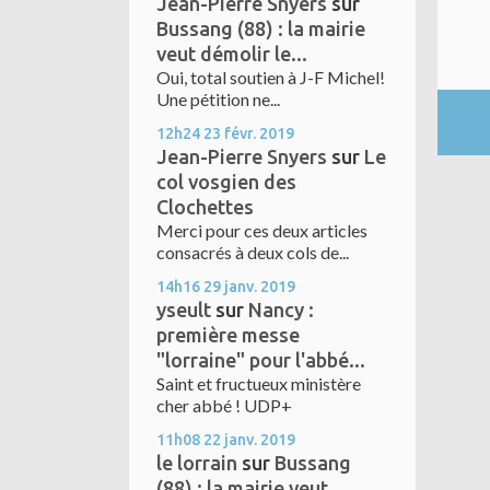
Jean-Pierre Snyers
sur
Bussang (88) : la mairie
veut démolir le...
Oui, total soutien à J-F Michel!
Une pétition ne...
12h24
23
févr. 2019
Jean-Pierre Snyers
sur
Le
col vosgien des
Clochettes
Merci pour ces deux articles
consacrés à deux cols de...
14h16
29
janv. 2019
yseult
sur
Nancy :
première messe
"lorraine" pour l'abbé...
Saint et fructueux ministère
cher abbé ! UDP+
11h08
22
janv. 2019
le lorrain
sur
Bussang
(88) : la mairie veut