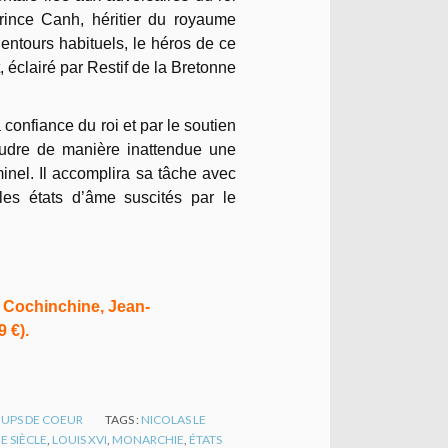
prince Canh, héritier du royaume
ntours habituels, le héros de ce
t, éclairé par Restif de la Bretonne
 confiance du roi et par le soutien
oudre de manière inattendue une
minel. Il accomplira sa tâche avec
es états d’âme suscités par le
e Cochinchine, Jean-
9 €).
UPS DE COEUR
TAGS :
NICOLAS LE
IE SIÈCLE
,
LOUIS XVI
,
MONARCHIE
,
ÉTATS