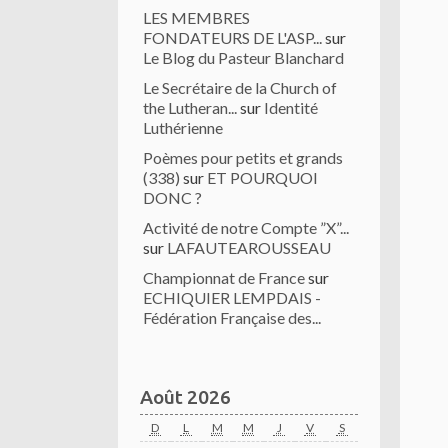
LES MEMBRES
FONDATEURS DE L'ASP...
sur
Le Blog du Pasteur Blanchard
Le Secrétaire de la Church of
the Lutheran...
sur
Identité
Luthérienne
Poèmes pour petits et grands
(338)
sur
ET POURQUOI
DONC ?
Activité de notre Compte ”X”...
sur
LAFAUTEAROUSSEAU
Championnat de France
sur
ECHIQUIER LEMPDAIS -
Fédération Française des...
Août 2026
D
L
M
M
J
V
S