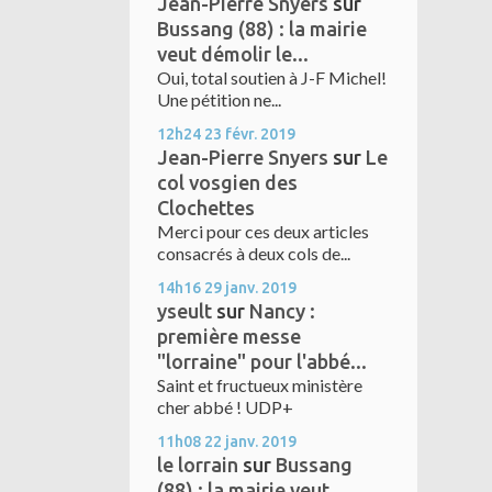
Jean-Pierre Snyers
sur
Bussang (88) : la mairie
veut démolir le...
Oui, total soutien à J-F Michel!
Une pétition ne...
12h24
23
févr. 2019
Jean-Pierre Snyers
sur
Le
col vosgien des
Clochettes
Merci pour ces deux articles
consacrés à deux cols de...
14h16
29
janv. 2019
yseult
sur
Nancy :
première messe
"lorraine" pour l'abbé...
Saint et fructueux ministère
cher abbé ! UDP+
11h08
22
janv. 2019
le lorrain
sur
Bussang
(88) : la mairie veut