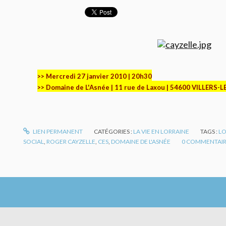
>> Mercredi 27 janvier 2010 | 20h30
>> Domaine de L'Asnée | 11 rue de Laxou | 54600 VILLERS
LIEN PERMANENT
CATÉGORIES :
LA VIE EN LORRAINE
TAGS :
LO
SOCIAL
,
ROGER CAYZELLE
,
CES
,
DOMAINE DE L'ASNÉE
0
COMMENTAI