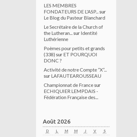
LES MEMBRES
FONDATEURS DE L'ASP...
sur
Le Blog du Pasteur Blanchard
Le Secrétaire de la Church of
the Lutheran...
sur
Identité
Luthérienne
Poèmes pour petits et grands
(338)
sur
ET POURQUOI
DONC ?
Activité de notre Compte ”X”...
sur
LAFAUTEAROUSSEAU
Championnat de France
sur
ECHIQUIER LEMPDAIS -
Fédération Française des...
Août 2026
D
L
M
M
J
V
S