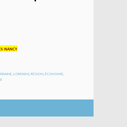
-LES-NANCY
RRAINE
,
LORRAINS
,
RÉGION
,
ÉCONOMIE
,
RE