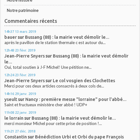
Notre patrimoine
Commentaires récents
14h37
13
mars 2019
bauer
sur
Bussang (88) : la mairie veut démolir le...
après le pavillon de le station thermale c est autour du...
12h48
23
févr. 2019
Jean-Pierre Snyers
sur
Bussang (88) : la mairie veut démolir
le...
Oui, total soutien à J-F Michel! Une pétition ne...
12h24
23
févr. 2019
Jean-Pierre Snyers
sur
Le col vosgien des Clochettes
Merci pour ces deux articles consacrés à deux cols de...
14h16
29
janv. 2019
yseult
sur
Nancy : première messe "lorraine" pour l'abbé...
Saint et fructueux ministère cher abbé ! UDP+
11h08
22
janv. 2019
le lorrain
sur
Bussang (88) : la mairie veut démolir le...
merci monsieur Michel pour cette prise de position !...
11h21
27
déc. 2018
Constantin
sur
Bénédiction Urbi et Orbi du pape François