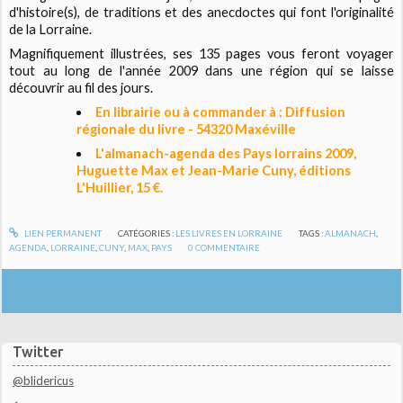
d'histoire(s), de traditions et des anecdoctes qui font l'originalité
de la Lorraine.
Magnifiquement illustrées, ses 135 pages vous feront voyager
tout au long de l'année 2009 dans une région qui se laisse
découvrir au fil des jours.
En librairie ou à commander à : Diffusion
régionale du livre - 54320 Maxéville
L'almanach-agenda des Pays lorrains 2009,
Huguette Max et Jean-Marie Cuny, éditions
L'Huillier, 15 €.
LIEN PERMANENT
CATÉGORIES :
LES LIVRES EN LORRAINE
TAGS :
ALMANACH
,
AGENDA
,
LORRAINE
,
CUNY
,
MAX
,
PAYS
0
COMMENTAIRE
Twitter
@blidericus