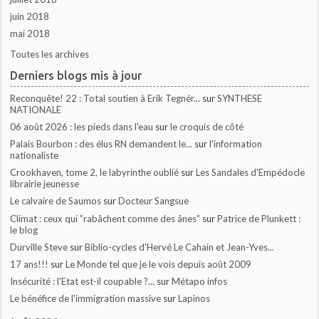
juin 2018
mai 2018
Toutes les archives
Derniers blogs mis à jour
Reconquête! 22 : Total soutien à Erik Tegnér...
sur
SYNTHESE
NATIONALE
06 août 2026 : les pieds dans l'eau
sur
le croquis de côté
Palais Bourbon : des élus RN demandent le...
sur
l'information
nationaliste
Crookhaven, tome 2, le labyrinthe oublié
sur
Les Sandales d'Empédocle
librairie jeunesse
Le calvaire de Saumos
sur
Docteur Sangsue
Climat : ceux qui ”rabâchent comme des ânes”
sur
Patrice de Plunkett :
le blog
Durville Steve
sur
Biblio-cycles d'Hervé Le Cahain et Jean-Yves...
17 ans!!!
sur
Le Monde tel que je le vois depuis août 2009
Insécurité : l'Etat est-il coupable ?...
sur
Métapo infos
Le bénéfice de l'immigration massive
sur
Lapinos