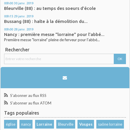
00h00
30
janv. 2019
Bleurville (88) : au temps des soeurs d'école
00h15
29
janv. 2019
Bussang (88) : halte à la démolition du...
00h00
28
janv. 2019
Nancy : première messe "lorraine" pour l'abbé...
Première messe "lorraine" pleine de ferveur pour l'abbé...
Rechercher
S'abonner au flux RSS
S'abonner au flux ATOM
Tags populaires
église
nancy
Lorraine
Bleurville
Vosges
saône lorraine