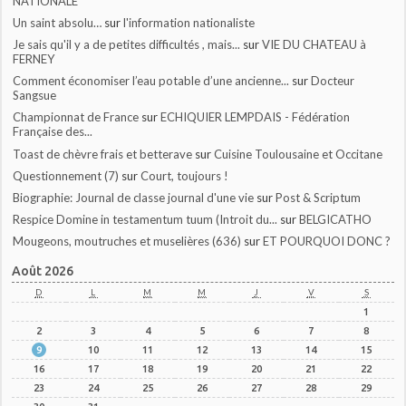
NATIONALE
Un saint absolu…
sur
l'information nationaliste
Je sais qu'il y a de petites difficultés , mais...
sur
VIE DU CHATEAU à
FERNEY
Comment économiser l’eau potable d’une ancienne...
sur
Docteur
Sangsue
Championnat de France
sur
ECHIQUIER LEMPDAIS - Fédération
Française des...
Toast de chèvre frais et betterave
sur
Cuisine Toulousaine et Occitane
Questionnement (7)
sur
Court, toujours !
Biographie: Journal de classe journal d'une vie
sur
Post & Scriptum
Respice Domine in testamentum tuum (Introit du...
sur
BELGICATHO
Mougeons, moutruches et muselières (636)
sur
ET POURQUOI DONC ?
Août 2026
D
L
M
M
J
V
S
1
2
3
4
5
6
7
8
9
10
11
12
13
14
15
16
17
18
19
20
21
22
23
24
25
26
27
28
29