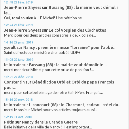
12h48
23
févr. 2019
Jean-Pierre Snyers
sur
Bussang (88) : la mairie veut démolir
le...
Oui, total soutien à J-F Michel! Une pétition ne...
12h24
23
févr. 2019
Jean-Pierre Snyers
sur
Le col vosgien des Clochettes
Merci pour ces deux articles consacrés à deux cols de...
14h16
29
janv. 2019
yseult
sur
Nancy : première messe "lorraine" pour l'abbé...
Saint et fructueux ministère cher abbé ! UDP+
11h08
22
janv. 2019
le lorrain
sur
Bussang (88) : la mairie veut démolir le...
merci monsieur Michel pour cette prise de position !...
11h21
27
déc. 2018
Constantin
sur
Bénédiction Urbi et Orbi du pape François
pour...
merci pour cette belle image de notre Saint-Père François...
13h16
29
nov. 2018
le lorrain
sur
Lironcourt (88) : le Charmont, cadeau irréel du...
merci Monsieur Michel pour vos articles toujours aussi...
12h19
31
oct. 2018
Pétin
sur
Nancy dans la Grande Guerre
Belle initiative de la ville de Nancy ! Il est important...