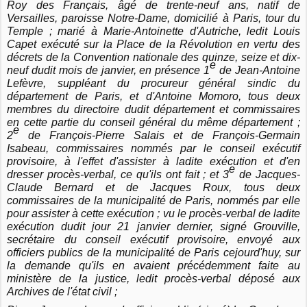
Roy des Français, âgé de trente-neuf ans, natif de
Versailles, paroisse Notre-Dame, domicilié à Paris, tour du
Temple ; marié à Marie-Antoinette d'Autriche, ledit Louis
Capet exécuté sur la Place de la Révolution en vertu des
décrets de la Convention nationale des quinze, seize et dix-
e
neuf dudit mois de janvier, en présence 1
de Jean-Antoine
Lefèvre, suppléant du procureur général sindic du
département de Paris, et d'Antoine Momoro, tous deux
membres du directoire dudit département et commissaires
en cette partie du conseil général du même département ;
e
2
de François-Pierre Salais et de François-Germain
Isabeau, commissaires nommés par le conseil exécutif
provisoire, à l'effet d'assister à ladite exécution et d'en
e
dresser procès-verbal, ce qu'ils ont fait ; et 3
de Jacques-
Claude Bernard et de Jacques Roux, tous deux
commissaires de la municipalité de Paris, nommés par elle
pour assister à cette exécution ; vu le procès-verbal de ladite
exécution dudit jour 21 janvier dernier, signé Grouville,
secrétaire du conseil exécutif provisoire, envoyé aux
officiers publics de la municipalité de Paris cejourd'huy, sur
la demande qu'ils en avaient précédemment faite au
ministère de la justice, ledit procès-verbal déposé aux
Archives de l'état civil ;