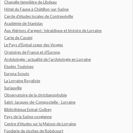
Chapelle templière de Libdeau
Hôtel du Faune à Châtillon-sur-Saône
Cercle d'études locales de Contrexéville
Académie de Stanislas
Aux Alérions d'argent : héraldique et histoire de Lorraine
Carte de Cassini
Le Pays d'Epinal coeur des Vosges
Oratoires de France et d'Europe
Archéologie : actualité de l'archéologie en Lorraine
Etudes Touloises
Europa Scouts
La Lorraine Royaliste
Suriauville
Observatoire de la christianophobie
Saint-Jacques-de-Compostelle - Lorraine
Bibliothèque Epinal-Golbey
Pays de la Saône vosgienne
Centre d'études sur la Maison de Lorraine
Fonderie de cloches de Robécourt