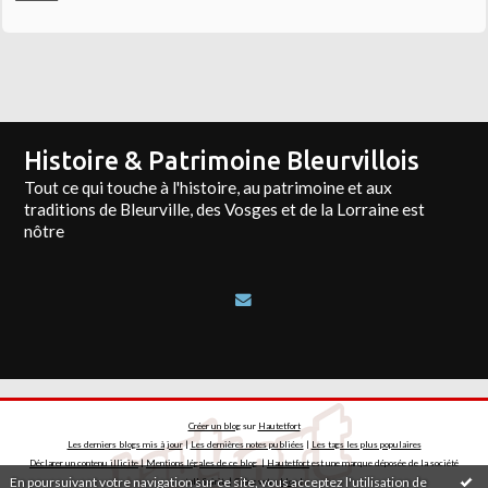
Histoire & Patrimoine Bleurvillois
Tout ce qui touche à l'histoire, au patrimoine et aux
traditions de Bleurville, des Vosges et de la Lorraine est
nôtre
Créer un blog
sur
Hautetfort
Les derniers blogs mis à jour
|
Les dernières notes publiées
|
Les tags les plus populaires
Déclarer un contenu illicite
|
Mentions légales de ce blog
|
Hautetfort
est une marque déposée de la société
En poursuivant votre navigation sur ce site, vous acceptez l'utilisation de
talkSpirit | Créez votre
blog
!