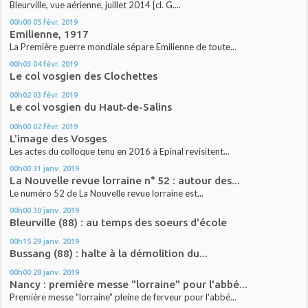
Bleurville, vue aérienne, juillet 2014 [cl. G....
00h00
05
févr. 2019
Emilienne, 1917
La Première guerre mondiale sépare Emilienne de toute...
00h03
04
févr. 2019
Le col vosgien des Clochettes
00h02
03
févr. 2019
Le col vosgien du Haut-de-Salins
00h00
02
févr. 2019
L'image des Vosges
Les actes du colloque tenu en 2016 à Epinal revisitent...
00h00
31
janv. 2019
La Nouvelle revue lorraine n° 52 : autour des...
Le numéro 52 de La Nouvelle revue lorraine est...
00h00
30
janv. 2019
Bleurville (88) : au temps des soeurs d'école
00h15
29
janv. 2019
Bussang (88) : halte à la démolition du...
00h00
28
janv. 2019
Nancy : première messe "lorraine" pour l'abbé...
Première messe "lorraine" pleine de ferveur pour l'abbé...