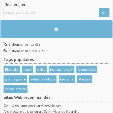
Rechercher
S'abonner au flux RSS
S'abonner au flux ATOM
Tags populaires
Bleurville
nancy
église
jean marie cuny
jeanne d'arc
grande guerre
église catholique
Lorraine
Vosges
saône lorraine
Sites Web recommandés
Comité de jumelage Bleurville-Chichery
Architecture de la prieurale Saint-Maur de Bleurville