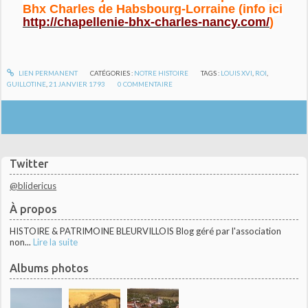
Bhx Charles de Habsbourg-Lorraine (info ici
http://chapellenie-bhx-charles-nancy.com/
)
LIEN PERMANENT
CATÉGORIES :
NOTRE HISTOIRE
TAGS :
LOUIS XVI
,
ROI
,
GUILLOTINE
,
21 JANVIER 1793
0
COMMENTAIRE
Twitter
@blidericus
À propos
HISTOIRE & PATRIMOINE BLEURVILLOIS Blog géré par l'association
non...
Lire la suite
Albums photos