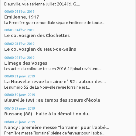
Bleurville, vue aérienne, juillet 2014 [cl. G....
00h00
05
févr. 2019
Emilienne, 1917
La Première guerre mondiale sépare Emilienne de toute...
00h03
04
févr. 2019
Le col vosgien des Clochettes
00h02
03
févr. 2019
Le col vosgien du Haut-de-Salins
00h00
02
févr. 2019
L'image des Vosges
Les actes du colloque tenu en 2016 à Epinal revisitent...
00h00
31
janv. 2019
La Nouvelle revue lorraine n° 52 : autour des...
Le numéro 52 de La Nouvelle revue lorraine est...
00h00
30
janv. 2019
Bleurville (88) : au temps des soeurs d'école
00h15
29
janv. 2019
Bussang (88) : halte à la démolition du...
00h00
28
janv. 2019
Nancy : première messe "lorraine" pour l'abbé...
Première messe "lorraine" pleine de ferveur pour l'abbé...