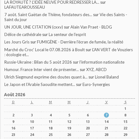
LA ROYAUTÉ ? L'IDÉE NEUVE POUR REDRESSER LA...
sur
LAFAUTEAROUSSEAU
7 août. Saint Gaëtan de Thiène, fondateurs des...
sur
Vie des Saints -
Saint du jour
UN JOUR, UNE CITATION (cxxv)
sur
Alain Van Praet - BLOG
Délice de cathédrale
sur
La senteur de l'esprit
Les Jours Gris
sur
FUMIGÈNE - Derrière l'écran de fumée, la réalité
Marché du Croc' Local le 07.08.2026 à Boult
sur
L'AN VERT de Vouziers
: écologie et...
Russie-Ukraine : Bilan du 5 août 2026
sur
l'information nationaliste
Humour. France Inter vient de présenter...
sur
XYZ, ABCD
Ulrich Siegmund exprime des doutes quant à...
sur
Lionel Baland
Le Japon et l’Arabie Saoudite mettent...
sur
Euro-Synergies
Août 2026
D
L
M
M
J
V
S
1
2
3
4
5
6
7
8
9
10
11
12
13
14
15
16
17
18
19
20
21
22
23
24
25
26
27
28
29