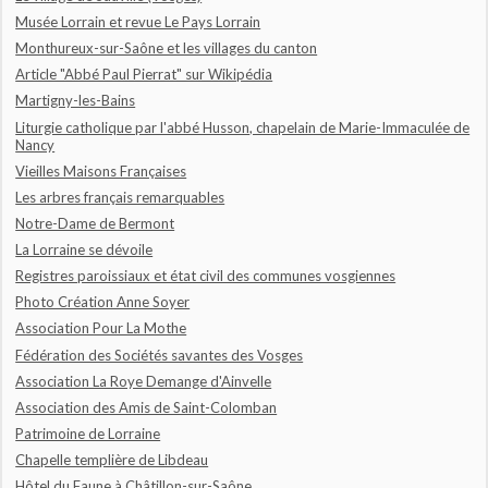
Musée Lorrain et revue Le Pays Lorrain
Monthureux-sur-Saône et les villages du canton
Article "Abbé Paul Pierrat" sur Wikipédia
Martigny-les-Bains
Liturgie catholique par l'abbé Husson, chapelain de Marie-Immaculée de
Nancy
Vieilles Maisons Françaises
Les arbres français remarquables
Notre-Dame de Bermont
La Lorraine se dévoile
Registres paroissiaux et état civil des communes vosgiennes
Photo Création Anne Soyer
Association Pour La Mothe
Fédération des Sociétés savantes des Vosges
Association La Roye Demange d'Ainvelle
Association des Amis de Saint-Colomban
Patrimoine de Lorraine
Chapelle templière de Libdeau
Hôtel du Faune à Châtillon-sur-Saône