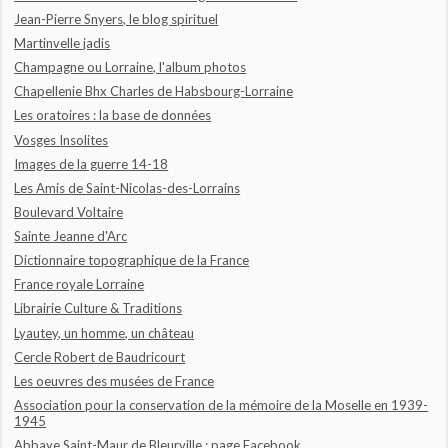
Jean-Pierre Snyers, le blog spirituel
Martinvelle jadis
Champagne ou Lorraine, l'album photos
Chapellenie Bhx Charles de Habsbourg-Lorraine
Les oratoires : la base de données
Vosges Insolites
Images de la guerre 14-18
Les Amis de Saint-Nicolas-des-Lorrains
Boulevard Voltaire
Sainte Jeanne d'Arc
Dictionnaire topographique de la France
France royale Lorraine
Librairie Culture & Traditions
Lyautey, un homme, un château
Cercle Robert de Baudricourt
Les oeuvres des musées de France
Association pour la conservation de la mémoire de la Moselle en 1939-
1945
Abbaye Saint-Maur de Bleurville : page Facebook