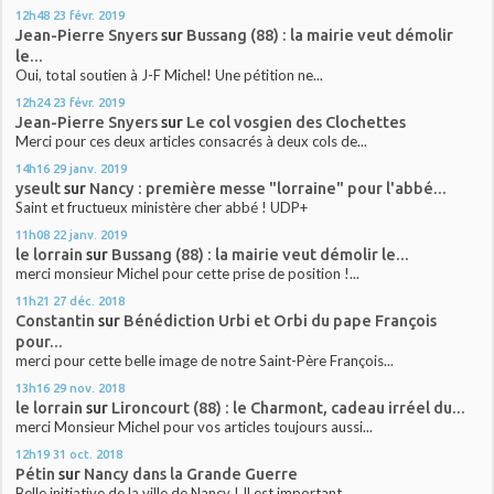
12h48
23
févr. 2019
Jean-Pierre Snyers
sur
Bussang (88) : la mairie veut démolir
le...
Oui, total soutien à J-F Michel! Une pétition ne...
12h24
23
févr. 2019
Jean-Pierre Snyers
sur
Le col vosgien des Clochettes
Merci pour ces deux articles consacrés à deux cols de...
14h16
29
janv. 2019
yseult
sur
Nancy : première messe "lorraine" pour l'abbé...
Saint et fructueux ministère cher abbé ! UDP+
11h08
22
janv. 2019
le lorrain
sur
Bussang (88) : la mairie veut démolir le...
merci monsieur Michel pour cette prise de position !...
11h21
27
déc. 2018
Constantin
sur
Bénédiction Urbi et Orbi du pape François
pour...
merci pour cette belle image de notre Saint-Père François...
13h16
29
nov. 2018
le lorrain
sur
Lironcourt (88) : le Charmont, cadeau irréel du...
merci Monsieur Michel pour vos articles toujours aussi...
12h19
31
oct. 2018
Pétin
sur
Nancy dans la Grande Guerre
Belle initiative de la ville de Nancy ! Il est important...