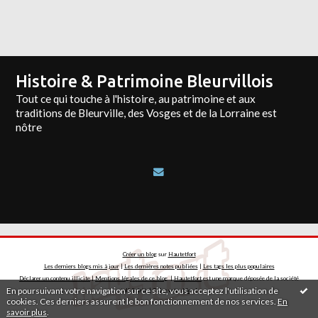
Histoire & Patrimoine Bleurvillois
Tout ce qui touche à l'histoire, au patrimoine et aux
traditions de Bleurville, des Vosges et de la Lorraine est
nôtre
Créer un blog
sur
Hautetfort
Les derniers blogs mis à jour
|
Les dernières notes publiées
|
Les tags les plus populaires
Déclarer un contenu illicite
|
Mentions légales de ce blog
|
Hautetfort
est une marque déposée de la société
En poursuivant votre navigation sur ce site, vous acceptez l'utilisation de
talkSpirit | Créez votre
blog
!
cookies. Ces derniers assurent le bon fonctionnement de nos services.
En
savoir plus
.