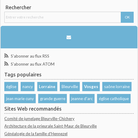
Rechercher
S'abonner au flux RSS
S'abonner au flux ATOM
Tags populaires
église
nancy
Lorraine
Bleurville
Vosges
saône lorraine
jean marie cuny
grande guerre
jeanne d'arc
église catholique
Sites Web recommandés
Comité de jumelage Bleurville-Chichery
Architecture de la prieurale Saint-Maur de Bleurville
Généalogie de la famille d'Hennezel