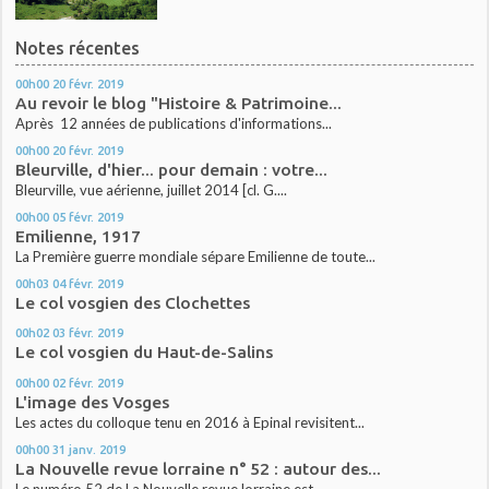
Notes récentes
00h00
20
févr. 2019
Au revoir le blog "Histoire & Patrimoine...
Après 12 années de publications d'informations...
00h00
20
févr. 2019
Bleurville, d'hier... pour demain : votre...
Bleurville, vue aérienne, juillet 2014 [cl. G....
00h00
05
févr. 2019
Emilienne, 1917
La Première guerre mondiale sépare Emilienne de toute...
00h03
04
févr. 2019
Le col vosgien des Clochettes
00h02
03
févr. 2019
Le col vosgien du Haut-de-Salins
00h00
02
févr. 2019
L'image des Vosges
Les actes du colloque tenu en 2016 à Epinal revisitent...
00h00
31
janv. 2019
La Nouvelle revue lorraine n° 52 : autour des...
Le numéro 52 de La Nouvelle revue lorraine est...