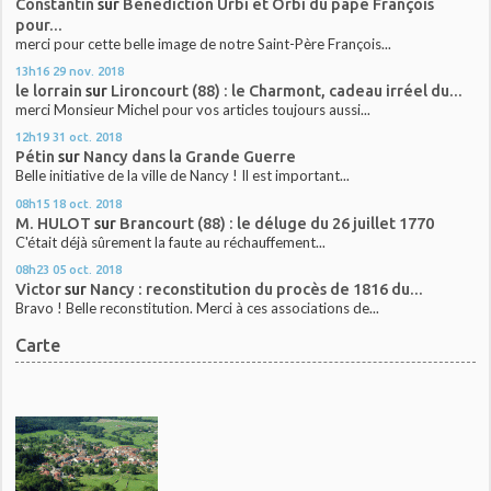
Constantin
sur
Bénédiction Urbi et Orbi du pape François
pour...
merci pour cette belle image de notre Saint-Père François...
13h16
29
nov. 2018
le lorrain
sur
Lironcourt (88) : le Charmont, cadeau irréel du...
merci Monsieur Michel pour vos articles toujours aussi...
12h19
31
oct. 2018
Pétin
sur
Nancy dans la Grande Guerre
Belle initiative de la ville de Nancy ! Il est important...
08h15
18
oct. 2018
M. HULOT
sur
Brancourt (88) : le déluge du 26 juillet 1770
C'était déjà sûrement la faute au réchauffement...
08h23
05
oct. 2018
Victor
sur
Nancy : reconstitution du procès de 1816 du...
Bravo ! Belle reconstitution. Merci à ces associations de...
Carte