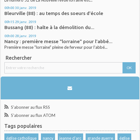
00h00
30
janv. 2019
Bleurville (88) : au temps des soeurs d'école
00h15
29
janv. 2019
Bussang (88) : halte à la démolition du...
00h00
28
janv. 2019
Nancy : première messe "lorraine" pour l'abbé...
Première messe "lorraine" pleine de ferveur pour l'abbé...
Rechercher
S'abonner au flux RSS
S'abonner au flux ATOM
Tags populaires
église catholique
nancy
jeanne d'arc
grande guerre
église