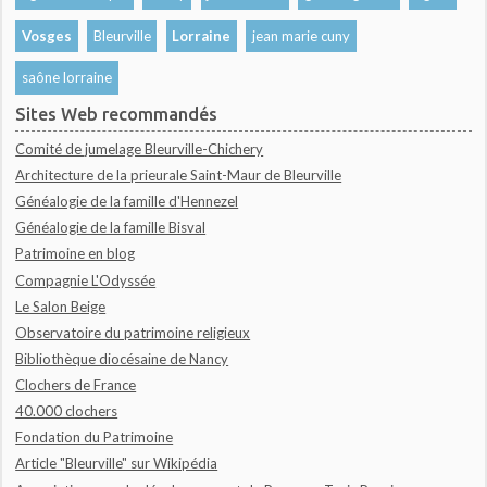
Vosges
Bleurville
Lorraine
jean marie cuny
saône lorraine
Sites Web recommandés
Comité de jumelage Bleurville-Chichery
Architecture de la prieurale Saint-Maur de Bleurville
Généalogie de la famille d'Hennezel
Généalogie de la famille Bisval
Patrimoine en blog
Compagnie L'Odyssée
Le Salon Beige
Observatoire du patrimoine religieux
Bibliothèque diocésaine de Nancy
Clochers de France
40.000 clochers
Fondation du Patrimoine
Article "Bleurville" sur Wikipédia