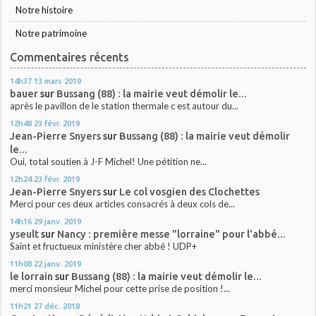
Notre histoire
Notre patrimoine
Commentaires récents
14h37
13
mars 2019
bauer
sur
Bussang (88) : la mairie veut démolir le...
après le pavillon de le station thermale c est autour du...
12h48
23
févr. 2019
Jean-Pierre Snyers
sur
Bussang (88) : la mairie veut démolir
le...
Oui, total soutien à J-F Michel! Une pétition ne...
12h24
23
févr. 2019
Jean-Pierre Snyers
sur
Le col vosgien des Clochettes
Merci pour ces deux articles consacrés à deux cols de...
14h16
29
janv. 2019
yseult
sur
Nancy : première messe "lorraine" pour l'abbé...
Saint et fructueux ministère cher abbé ! UDP+
11h08
22
janv. 2019
le lorrain
sur
Bussang (88) : la mairie veut démolir le...
merci monsieur Michel pour cette prise de position !...
11h21
27
déc. 2018