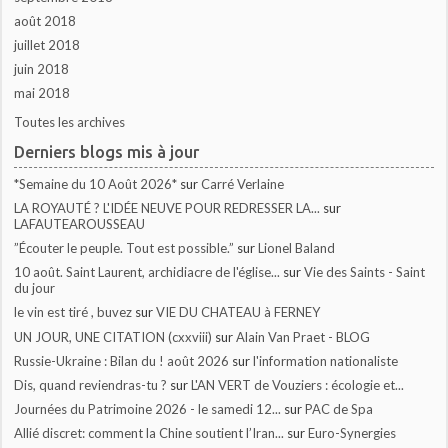
août 2018
juillet 2018
juin 2018
mai 2018
Toutes les archives
Derniers blogs mis à jour
*Semaine du 10 Août 2026*
sur
Carré Verlaine
LA ROYAUTÉ ? L'IDÉE NEUVE POUR REDRESSER LA...
sur
LAFAUTEAROUSSEAU
”Écouter le peuple. Tout est possible.”
sur
Lionel Baland
10 août. Saint Laurent, archidiacre de l'église...
sur
Vie des Saints - Saint
du jour
le vin est tiré , buvez
sur
VIE DU CHATEAU à FERNEY
UN JOUR, UNE CITATION (cxxviii)
sur
Alain Van Praet - BLOG
Russie-Ukraine : Bilan du ! août 2026
sur
l'information nationaliste
Dis, quand reviendras-tu ?
sur
L'AN VERT de Vouziers : écologie et...
Journées du Patrimoine 2026 - le samedi 12...
sur
PAC de Spa
Allié discret: comment la Chine soutient l’Iran...
sur
Euro-Synergies