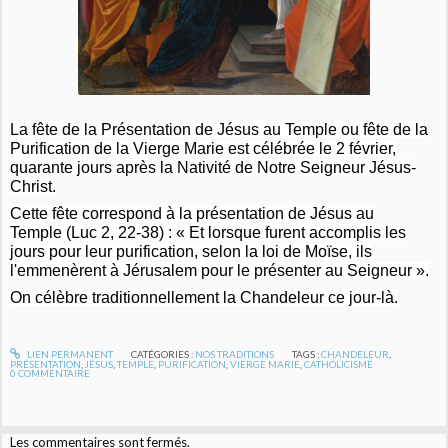
La fête de la Présentation de Jésus au Temple ou fête de la
Purification de la Vierge Marie est célébrée le 2 février,
quarante jours après la Nativité de Notre Seigneur Jésus-
Christ.
Cette fête correspond à la présentation de Jésus au
Temple (Luc 2, 22-38) :
« Et lorsque furent accomplis les
jours pour leur purification, selon la loi de Moïse, ils
l'emmenèrent à Jérusalem pour le présenter au Seigneur »
.
On célèbre traditionnellement la Chandeleur ce jour-là.
LIEN PERMANENT
CATÉGORIES :
NOS TRADITIONS
TAGS :
CHANDELEUR
,
PRÉSENTATION
,
JÉSUS
,
TEMPLE
,
PURIFICATION
,
VIERGE MARIE
,
CATHOLICISME
0
COMMENTAIRE
Les commentaires sont fermés.