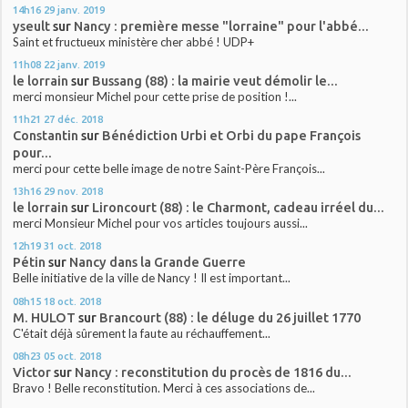
14h16
29
janv. 2019
yseult
sur
Nancy : première messe "lorraine" pour l'abbé...
Saint et fructueux ministère cher abbé ! UDP+
11h08
22
janv. 2019
le lorrain
sur
Bussang (88) : la mairie veut démolir le...
merci monsieur Michel pour cette prise de position !...
11h21
27
déc. 2018
Constantin
sur
Bénédiction Urbi et Orbi du pape François
pour...
merci pour cette belle image de notre Saint-Père François...
13h16
29
nov. 2018
le lorrain
sur
Lironcourt (88) : le Charmont, cadeau irréel du...
merci Monsieur Michel pour vos articles toujours aussi...
12h19
31
oct. 2018
Pétin
sur
Nancy dans la Grande Guerre
Belle initiative de la ville de Nancy ! Il est important...
08h15
18
oct. 2018
M. HULOT
sur
Brancourt (88) : le déluge du 26 juillet 1770
C'était déjà sûrement la faute au réchauffement...
08h23
05
oct. 2018
Victor
sur
Nancy : reconstitution du procès de 1816 du...
Bravo ! Belle reconstitution. Merci à ces associations de...