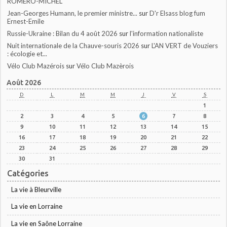
ROMERO-MICHEL
Jean-Georges Humann, le premier ministre...
sur
D'r Elsass blog fum
Ernest-Emile
Russie-Ukraine : Bilan du 4 août 2026
sur
l'information nationaliste
Nuit internationale de la Chauve-souris 2026
sur
L'AN VERT de Vouziers
: écologie et...
Vélo Club Mazérois
sur
Vélo Club Mazèrois
Août 2026
D
L
M
M
J
V
S
1
2
3
4
5
6
7
8
9
10
11
12
13
14
15
16
17
18
19
20
21
22
23
24
25
26
27
28
29
30
31
Catégories
La vie à Bleurville
La vie en Lorraine
La vie en Saône Lorraine