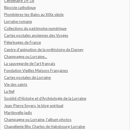
Centenaire 14-18
Riposte catholique
Plombières-les-Bains au XIXe siècle
Lorraine romane
Collections du patrimoine numérique
Cartes postales anciennes des Vosges
Pèlerinages de France
Centre d'animation de la préhistoire de Darney
Champagne ou Lorraine...
La sauvegarde de l'art français
Fondation Vieilles Maisons Françaises
Cartes postales de Lorraine
Vie des saints
La Nef
Société d'Histoire et d'Archéologie de la Lorraine
Jean-Pierre Snyers, le blog spirituel
Martinvelle jadis
Champagne ou Lorraine, l'album photos
Chapellenie Bhx Charles de Habsbourg-Lorraine