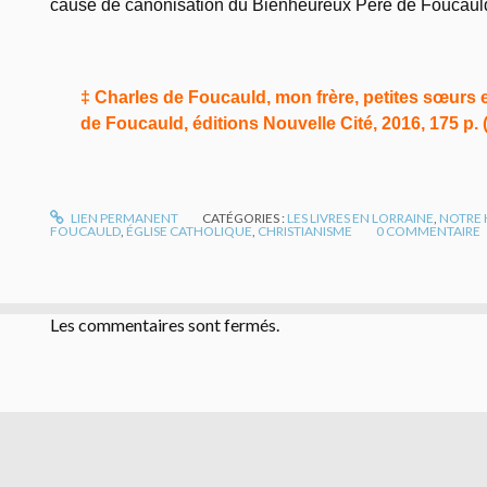
cause de canonisation du Bienheureux Père de Foucaul
‡ Charles de Foucauld, mon frère, petites sœurs e
de Foucauld, éditions Nouvelle Cité, 2016, 175 p. (
LIEN PERMANENT
CATÉGORIES :
LES LIVRES EN LORRAINE
,
NOTRE 
FOUCAULD
,
ÉGLISE CATHOLIQUE
,
CHRISTIANISME
0
COMMENTAIRE
Les commentaires sont fermés.