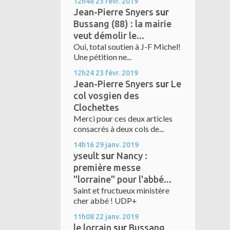
12h48
23
févr. 2019
Jean-Pierre Snyers
sur
Bussang (88) : la mairie
veut démolir le...
Oui, total soutien à J-F Michel!
Une pétition ne...
12h24
23
févr. 2019
Jean-Pierre Snyers
sur
Le
col vosgien des
Clochettes
Merci pour ces deux articles
consacrés à deux cols de...
14h16
29
janv. 2019
yseult
sur
Nancy :
première messe
"lorraine" pour l'abbé...
Saint et fructueux ministère
cher abbé ! UDP+
11h08
22
janv. 2019
le lorrain
sur
Bussang