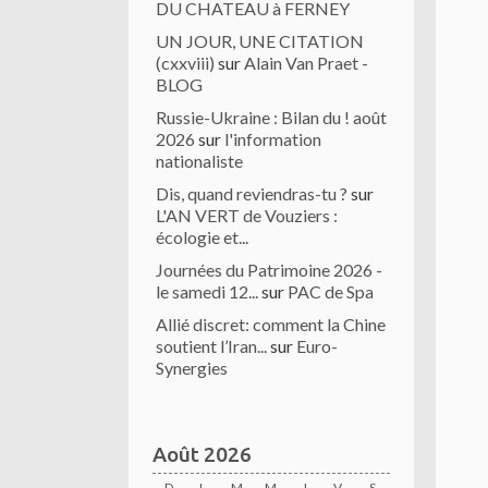
DU CHATEAU à FERNEY
UN JOUR, UNE CITATION
(cxxviii)
sur
Alain Van Praet -
BLOG
Russie-Ukraine : Bilan du ! août
2026
sur
l'information
nationaliste
Dis, quand reviendras-tu ?
sur
L'AN VERT de Vouziers :
écologie et...
Journées du Patrimoine 2026 -
le samedi 12...
sur
PAC de Spa
Allié discret: comment la Chine
soutient l’Iran...
sur
Euro-
Synergies
Août 2026
D
L
M
M
J
V
S