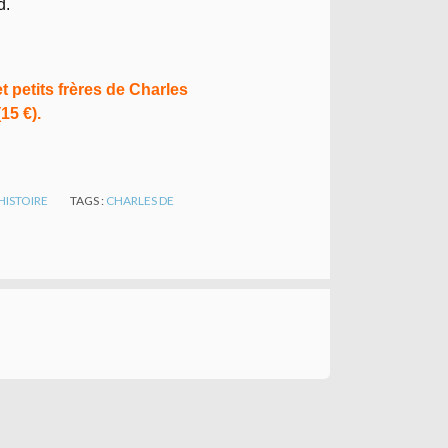
d.
t petits frères de Charles
15 €).
HISTOIRE
TAGS :
CHARLES DE