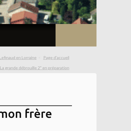
Lefinaud en Lorraine
Page d'accueil
La grande débrouille 2" en préparation
 mon frère