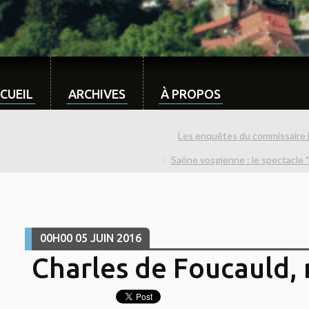
CUEIL
ARCHIVES
À PROPOS
Les enquêtes du commissaire 
Saône vosgienne : le spectacle "
00H00
05
JUIN 2016
Charles de Foucauld,