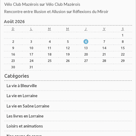
Vélo Club Mazérois
sur
Vélo Club Mazèrois
Rencontre entre Illusion et Allusion
sur
Réflexions du Miroir
Août 2026
D
L
M
M
J
V
S
1
2
3
4
5
6
7
8
9
10
11
12
13
14
15
16
17
18
19
20
21
22
23
24
25
26
27
28
29
30
31
Catégories
La vie à Bleurville
La vie en Lorraine
La vie en Saône Lorraine
Les livres en Lorraine
Loisirs et animations