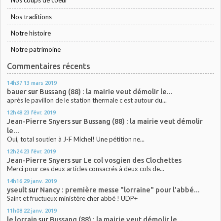
Nos coups de coeur
Nos traditions
Notre histoire
Notre patrimoine
Commentaires récents
14h37
13
mars 2019
bauer
sur
Bussang (88) : la mairie veut démolir le...
après le pavillon de le station thermale c est autour du...
12h48
23
févr. 2019
Jean-Pierre Snyers
sur
Bussang (88) : la mairie veut démolir
le...
Oui, total soutien à J-F Michel! Une pétition ne...
12h24
23
févr. 2019
Jean-Pierre Snyers
sur
Le col vosgien des Clochettes
Merci pour ces deux articles consacrés à deux cols de...
14h16
29
janv. 2019
yseult
sur
Nancy : première messe "lorraine" pour l'abbé...
Saint et fructueux ministère cher abbé ! UDP+
11h08
22
janv. 2019
le lorrain
sur
Bussang (88) : la mairie veut démolir le...