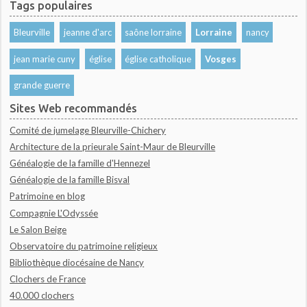
Tags populaires
Bleurville
jeanne d'arc
saône lorraine
Lorraine
nancy
jean marie cuny
église
église catholique
Vosges
grande guerre
Sites Web recommandés
Comité de jumelage Bleurville-Chichery
Architecture de la prieurale Saint-Maur de Bleurville
Généalogie de la famille d'Hennezel
Généalogie de la famille Bisval
Patrimoine en blog
Compagnie L'Odyssée
Le Salon Beige
Observatoire du patrimoine religieux
Bibliothèque diocésaine de Nancy
Clochers de France
40.000 clochers