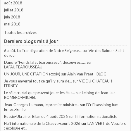
août 2018
juillet 2018
juin 2018
mai 2018
Toutes les archives
Derniers blogs mis à jour
6 août. La Transfiguration de Notre Seigneur...
sur
Vie des Saints - Saint
du jour
Dans le ”Fonds lafautearousseau”, découvrez......
sur
LAFAUTEAROUSSEAU
UN JOUR, UNE CITATION (cxxiv)
sur
Alain Van Praet - BLOG
Je vous enverrai tout ce qu’il y aura de...
sur
VIE DU CHATEAU à
FERNEY
Le rôle crucial que peuvent jouer les élus...
sur
Le blog de Jean-Luc
ROMERO-MICHEL
Jean-Georges Humann, le premier ministre...
sur
D'r Elsass blog fum
Ernest-Emile
Russie-Ukraine : Bilan du 4 août 2026
sur
l'information nationaliste
Nuit internationale de la Chauve-souris 2026
sur
L'AN VERT de Vouziers
: écologie et...