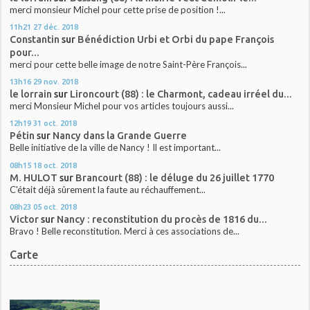
merci monsieur Michel pour cette prise de position !...
11h21
27
déc. 2018
Constantin
sur
Bénédiction Urbi et Orbi du pape François
pour...
merci pour cette belle image de notre Saint-Père François...
13h16
29
nov. 2018
le lorrain
sur
Lironcourt (88) : le Charmont, cadeau irréel du...
merci Monsieur Michel pour vos articles toujours aussi...
12h19
31
oct. 2018
Pétin
sur
Nancy dans la Grande Guerre
Belle initiative de la ville de Nancy ! Il est important...
08h15
18
oct. 2018
M. HULOT
sur
Brancourt (88) : le déluge du 26 juillet 1770
C'était déjà sûrement la faute au réchauffement...
08h23
05
oct. 2018
Victor
sur
Nancy : reconstitution du procès de 1816 du...
Bravo ! Belle reconstitution. Merci à ces associations de...
Carte