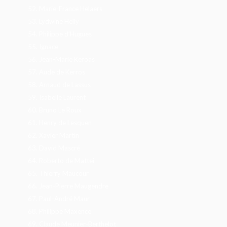
52.
Marie-France Helaers
53.
Lydwine Helly
54.
Philippe d’Hugues
55.
Ignace
56.
Jean-Marie Keroas
57.
Aude de Kerros
58.
Arnaud de Lassus
59.
Isabelle Laurent
60.
Bruno Le Roux
61.
Henry de Lesquen
62.
Xavier Martin
63.
David Mascré
64.
Roberto de Mattei
65.
Thierry Maucour
66. J
ean-Pierre Maugendre
67.
Paul-André Maur
68.
Philippe Maxence
69.
Claude Meunier-Berthelot