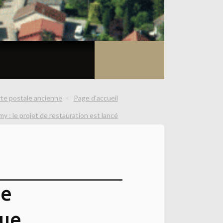
arte postale ancienne
Page d'accueil
my : le projet de restauration est lancé
de
que