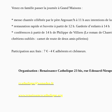
Venez en famille passer la journée à Grand’Maisons :
* messe chantée célébrée par le père Argouarc'h à 11 h aux intentions de l
* restauration rapide et buvette à partir de 12 h. Garderie d’enfants à 14 h
* conférences à partir de 14 h de Philippe de Villiers (Le roman de Charet
chrétiens oubliés : carnet de route de deux amis pèlerins)
Participation aux frais : 7 € - 4 € adhérents et chômeurs.
Organisation : Renaissance Catholique 23 bis, rue Edouard-Nieup
rcat
holique@wanadoo.fr
www.renaissancecatholique.org