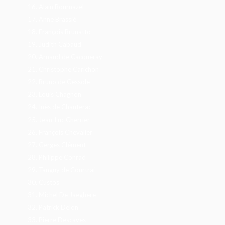
16.
Alain Bournazel
17.
Anne Brassié
18.
François Brunatto
19.
Judith Cabaud
20.
Arnaud de Cacqueray
21.
Christophe Carichon
22.
Bruno de Cessole
23.
Louis Chagnon
24.
Inès de Chanterac
25.
Jean-Luc Cherrier
26.
François Chevalier
27.
Gerges Clément
28.
Philippe Conrad
29.
Tanguy de Courtrai
30.
Custos
31.
Michel De Jaeghere
32.
Patrick Delon
33.
Pierre Descaves