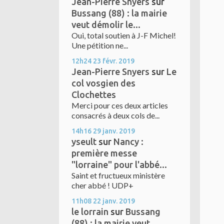
Jean-Pierre Snyers
sur
Bussang (88) : la mairie
veut démolir le...
Oui, total soutien à J-F Michel!
Une pétition ne...
12h24
23
févr. 2019
Jean-Pierre Snyers
sur
Le
col vosgien des
Clochettes
Merci pour ces deux articles
consacrés à deux cols de...
14h16
29
janv. 2019
yseult
sur
Nancy :
première messe
"lorraine" pour l'abbé...
Saint et fructueux ministère
cher abbé ! UDP+
11h08
22
janv. 2019
le lorrain
sur
Bussang
(88) : la mairie veut