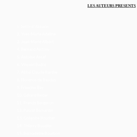
LES AUTEURS PRESENTS
1.
Joëlle d’Abbadie
2.
Yves-Marie Adeline
3.
Jean-Marie Albert
4.
Bernard Antony
5.
Antoine Assaf
6.
Vincent Badré
7.
Abbé Claude Barthe
8.
Florence de Baudus
9.
Francine Bay
10.
Gérard Bedel
11.
Francis Bergeron
12.
Pascal Bernardin
13.
Grégoire Boucher
14.
Thierry Bouclier
15.
Bernadette Bourbon