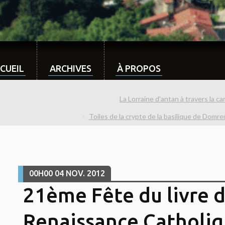
CUEIL
ARCHIVES
À PROPOS
La Lorraine d'antan à travers la c
Toiles de la crypte de la basilique de Domre
00H00
04
NOV. 2012
21ème Fête du livre 
Renaissance Catholi