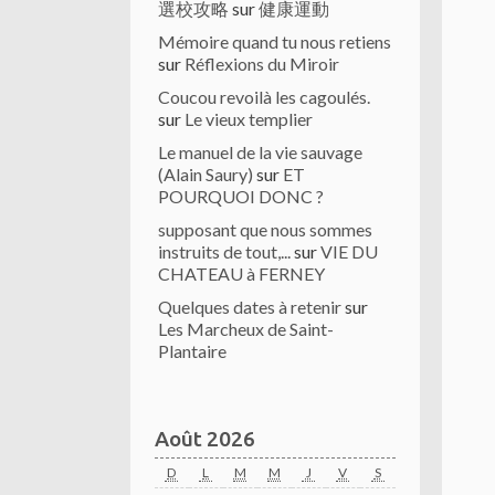
選校攻略
sur
健康運動
Mémoire quand tu nous retiens
sur
Réflexions du Miroir
Coucou revoilà les cagoulés.
sur
Le vieux templier
Le manuel de la vie sauvage
(Alain Saury)
sur
ET
POURQUOI DONC ?
supposant que nous sommes
instruits de tout,...
sur
VIE DU
CHATEAU à FERNEY
Quelques dates à retenir
sur
Les Marcheux de Saint-
Plantaire
Août 2026
D
L
M
M
J
V
S