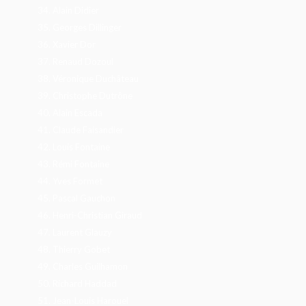
34.
Alain Didier
35.
Georges Dillinger
36.
Xavier Dor
37.
Renaud Dozoul
38.
Véronique Duchâteau
39.
Christophe Dutrône
40.
Alain Escada
41.
Claude Faisandier
42.
Louis Fontaine
43.
Rémi Fontaine
44.
Yves Formet
45.
Pascal Gauchon
46.
Henri-Christian Giraud
47.
Laurent Glauzy
48.
Thierry Gobet
49.
Charles Guilhamon
50.
Richard Haddad
51.
Jean-Louis Harouel