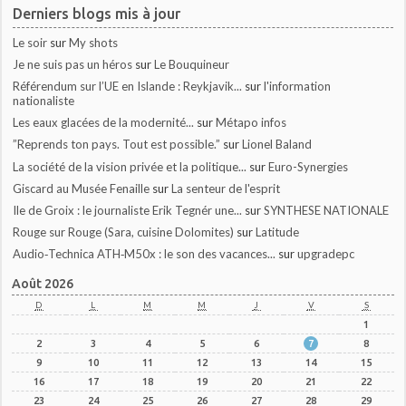
Derniers blogs mis à jour
Le soir
sur
My shots
Je ne suis pas un héros
sur
Le Bouquineur
Référendum sur l’UE en Islande : Reykjavik...
sur
l'information
nationaliste
Les eaux glacées de la modernité...
sur
Métapo infos
”Reprends ton pays. Tout est possible.”
sur
Lionel Baland
La société de la vision privée et la politique...
sur
Euro-Synergies
Giscard au Musée Fenaille
sur
La senteur de l'esprit
Ile de Groix : le journaliste Erik Tegnér une...
sur
SYNTHESE NATIONALE
Rouge sur Rouge (Sara, cuisine Dolomites)
sur
Latitude
Audio‑Technica ATH‑M50x : le son des vacances...
sur
upgradepc
Août 2026
D
L
M
M
J
V
S
1
2
3
4
5
6
7
8
9
10
11
12
13
14
15
16
17
18
19
20
21
22
23
24
25
26
27
28
29