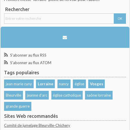
Rechercher
S'abonner au flux RSS
S'abonner au flux ATOM
Tags populaires
jean marie cuny
Lorraine
nancy
église
Vosges
Bleurville
jeanne d'arc
église catholique
saône lorraine
grande guerre
Sites Web recommandés
Comité de jumelage Bleurville-Chichery