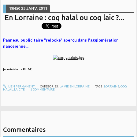
19H50
23
JANV. 2011
En Lorraine : coq halal ou coq laïc ?...
Panneau publicitaire "relooké" aperçu dans l'agglomération
nancéienne...
[courtoisie de Ph. M.]
LIEN PERMANENT
CATÉGORIES :
LA VIE EN LORRAINE
TAGS :
LORRAINE
,
COQ
,
HALAL
,
LAÏCITÉ
1
COMMENTAIRE
Commentaires