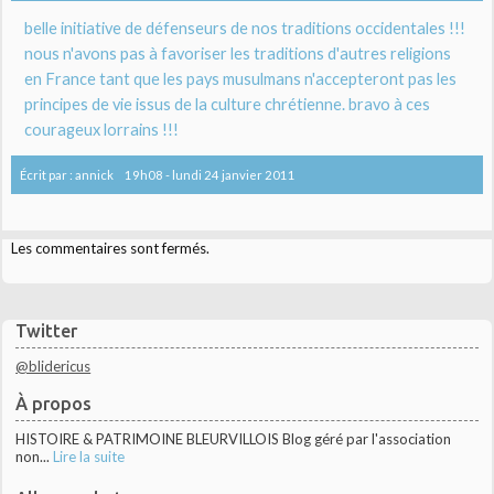
belle initiative de défenseurs de nos traditions occidentales !!!
nous n'avons pas à favoriser les traditions d'autres religions
en France tant que les pays musulmans n'accepteront pas les
principes de vie issus de la culture chrétienne. bravo à ces
courageux lorrains !!!
Écrit par :
annick
19h08
-
lundi 24
janvier 2011
Les commentaires sont fermés.
Twitter
@blidericus
À propos
HISTOIRE & PATRIMOINE BLEURVILLOIS Blog géré par l'association
non...
Lire la suite