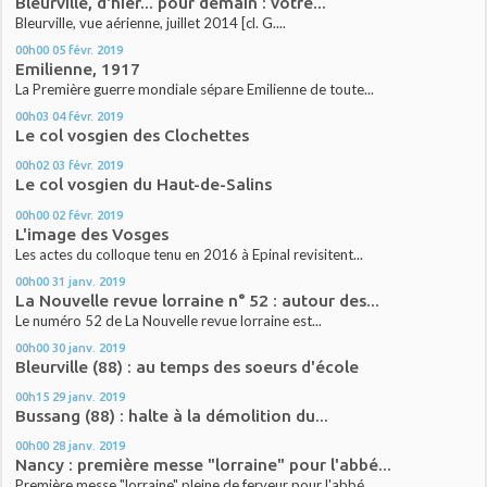
Bleurville, d'hier... pour demain : votre...
Bleurville, vue aérienne, juillet 2014 [cl. G....
00h00
05
févr. 2019
Emilienne, 1917
La Première guerre mondiale sépare Emilienne de toute...
00h03
04
févr. 2019
Le col vosgien des Clochettes
00h02
03
févr. 2019
Le col vosgien du Haut-de-Salins
00h00
02
févr. 2019
L'image des Vosges
Les actes du colloque tenu en 2016 à Epinal revisitent...
00h00
31
janv. 2019
La Nouvelle revue lorraine n° 52 : autour des...
Le numéro 52 de La Nouvelle revue lorraine est...
00h00
30
janv. 2019
Bleurville (88) : au temps des soeurs d'école
00h15
29
janv. 2019
Bussang (88) : halte à la démolition du...
00h00
28
janv. 2019
Nancy : première messe "lorraine" pour l'abbé...
Première messe "lorraine" pleine de ferveur pour l'abbé...