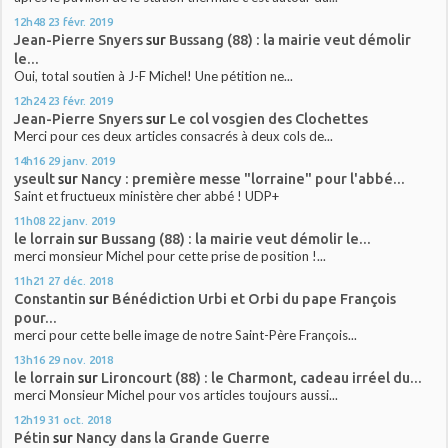
12h48
23
févr. 2019
Jean-Pierre Snyers
sur
Bussang (88) : la mairie veut démolir
le...
Oui, total soutien à J-F Michel! Une pétition ne...
12h24
23
févr. 2019
Jean-Pierre Snyers
sur
Le col vosgien des Clochettes
Merci pour ces deux articles consacrés à deux cols de...
14h16
29
janv. 2019
yseult
sur
Nancy : première messe "lorraine" pour l'abbé...
Saint et fructueux ministère cher abbé ! UDP+
11h08
22
janv. 2019
le lorrain
sur
Bussang (88) : la mairie veut démolir le...
merci monsieur Michel pour cette prise de position !...
11h21
27
déc. 2018
Constantin
sur
Bénédiction Urbi et Orbi du pape François
pour...
merci pour cette belle image de notre Saint-Père François...
13h16
29
nov. 2018
le lorrain
sur
Lironcourt (88) : le Charmont, cadeau irréel du...
merci Monsieur Michel pour vos articles toujours aussi...
12h19
31
oct. 2018
Pétin
sur
Nancy dans la Grande Guerre