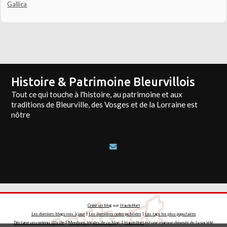
Gallica
Histoire & Patrimoine Bleurvillois
Tout ce qui touche à l'histoire, au patrimoine et aux
traditions de Bleurville, des Vosges et de la Lorraine est
nôtre
Créer un blog
sur
Hautetfort
Les derniers blogs mis à jour
|
Les dernières notes publiées
|
Les tags les plus populaires
Déclarer un contenu illicite
|
Mentions légales de ce blog
|
Hautetfort
est une marque déposée de la société